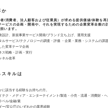
事か
者/消費者、法人顧客および従業員）が求める提供価値/体験を再
サービスの企画・開発や、それを実現するための企業変革全般の
を担います。
験設計、新規事業サービス開発/ブランド立ち上げ、運用支援
タルサービス/テクノロジーの調査・評価 ・企業・業務・システムの課
した変革テーマ企画
ネス戦略・計画・実行
ャネル改革
るスキルは
かに該当する経験をお持ちの方。
イテク・メディア・エンターテイメント/製造・小売・流通・消費財・ヘ
ベル/金融/素
ギー/官公庁のいずれかの業界経験