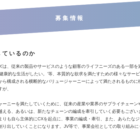
募集情報
しているのか
ズは、従来の製品やサービスのような顧客のライフニーズのある一部を
‘健康的な生活がしたい。’等、本質的な欲求を満たすための様々なサー
から構成される横断的なバリュージャーニーによって満たされるものに
すが、
ャーニーを満たしていくために、従来の産業や業界のサプライチェーン
越える、あるいは、新たなチェーンの編成を牽引していく必要もござい
よりも自ら主体的にCXを起点に、事業の編成・牽引、また、あらたな
創り出していくことになります。JV等で、事業会社としての取り組みに