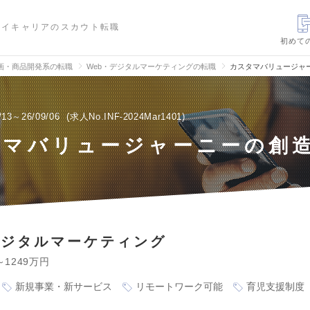
ハイキャリアのスカウト転職
初めて
画・商品開発系の転職
Web・デジタルマーケティングの転職
カスタマバリュージャ
/13～26/09/06
求人No.INF-2024Mar1401
タマバリュージャーニーの創
デジタルマーケティング
～1249万円
新規事業・新サービス
リモートワーク可能
育児支援制度