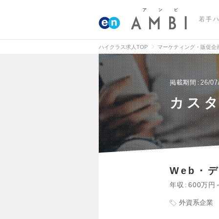
若手
ハイクラス求人TOP
マーケティング・販促企
掲載期間
26/07
カス
Web・
年収
600万円
外資系企業