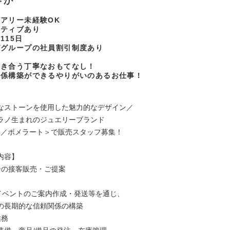
事か
ュアリー未経験OK
ンティブあり
115日
ググループの社員割引制度あり
向き合う丁寧なおもてなし！
関係構築ができるやりがいのあるお仕事！
なストーンを使用した魅力的なデザイン／
ラノ生まれのジュエリーブランド
lato／ポメラート＞で販売スタッフ募集！
内容】
ーの接客販売・ご提案
り
イベントのご案内作成・発送等を通じ、
長期的な信頼関係の構築
業務