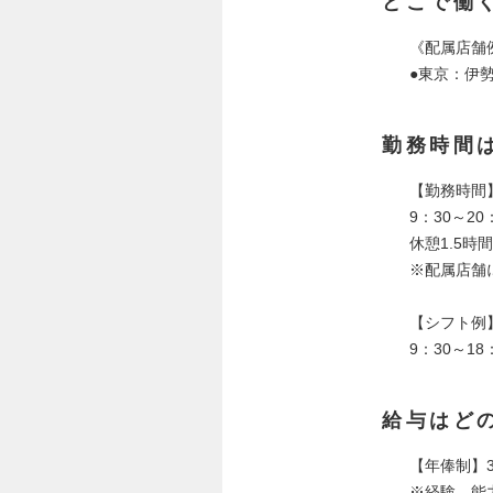
どこで働
《配属店舗
●東京：伊
勤務時間
【勤務時間
9：30～20
休憩1.5時
※配属店舗
【シフト例
9：30～18
給与はど
【年俸制】3
※経験、能