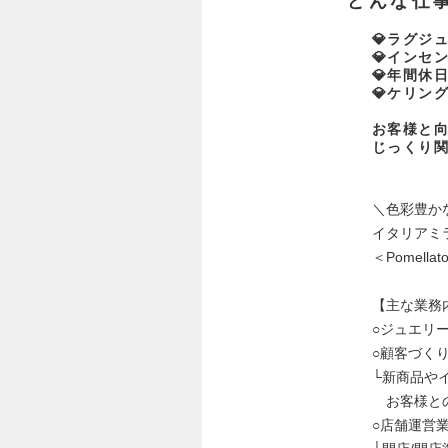
どんな仕
💎ラグジ
💎インセ
💎年間休日
💎ケリン
お客様と
じっくり
＼色彩豊か
イタリアミ
＜Pomel
【主な業務
○ジュエリ
○顧客づく
└新商品や
お客様との
○店舗運営