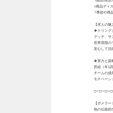
└開店/閉
○商品ディ
└季節や商
【求人の魅
🍀ケリン
グッチ、サ
世界屈指の
安心して活
🍀実力と
昇給（年1
チームの成
モチベーシ
□━□━□━□
【ポメラー
他の伝統的