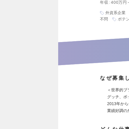
年収
400万円
外資系企業
不問
ポテ
なぜ募集
＜世界的ブ
グッチ、ボ
2013年
業績好調の