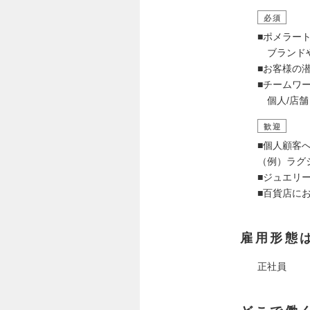
必須
■ポメラー
ブランドや
■お客様の
■チームワ
個人/店舗
歓迎
■個人顧客
（例）ラグ
■ジュエリ
■百貨店に
雇用形態
正社員