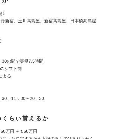
くか
例》
勢丹新宿、玉川高島屋、新宿髙島屋、日本橋髙島屋
は
】
：30の間で実働7.5時間
間のシフト制
による
】
：30、11：30～20：30
のくらい貰えるか
50万円 ～ 550万円
力により決定するため上記の限りではありません。