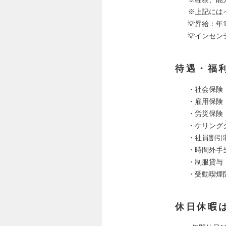
※上記には
💡昇給：年
💡インセ
待遇・福
・社会保険
・雇用保険
・労災保険
・ケリング
・社員割引
・時間外手
・制服貸与
・受動喫煙
休日休暇