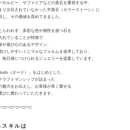
ドやルビー、サファイアなどの貴石を重視する中、
まり注目されていなかった半貴石（カラーストーン）に
目し、その価値を高めてきました。
とらわれず、多彩な色や個性を放つ石を
入れていることが特徴で
線や遊び心のあるデザイン、
着けしやすいミニマルなフォルムを追求しており、
、毎日身につけられるジュエリーを提案しています。
Nudo（ヌード）」をはじめとした、
クラフトマンシップが詰まった
の魅力をお伝えし、お客様が長く愛せる
選びに携わっていただきます。
━□━□━□━□━□
るスキルは