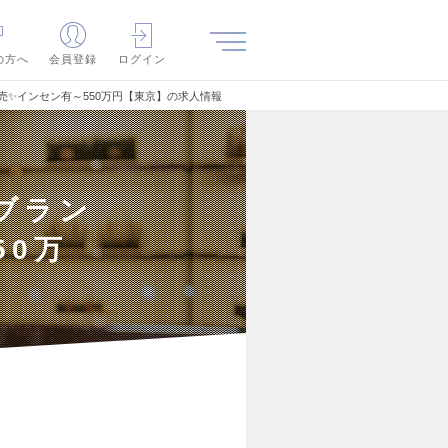
の方へ
会員登録
ログイン
ー販売✨インセン有～550万円【東京】の求人情報
イブラン
50万