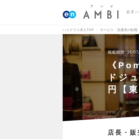
若手
ハイクラス求人TOP
サービス・流通系の転職
掲載期間
26/07
《Po
ドジュ
円【
店長・販