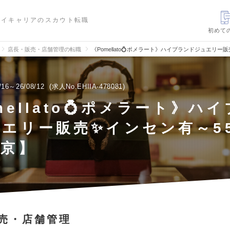
ハイキャリアのスカウト転職
初めて
店長・販売・店舗管理の転職
《Pomellato💍ポメラート》ハイブランドジュエリ
/16～26/08/12
求人No.EHIIA-478081
mellato💍ポメラート》ハ
エリー販売✨インセン有～5
東京】
売・店舗管理