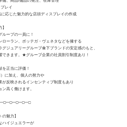
店準備、商品/備品の発注、在庫管理
スプレイ
品に応じた魅力的な店頭ディスプレイの作成
力】
ググループの一員に！
ンローラン、ボッテガ・ヴェネタなどを擁する
ラグジュアリーグループ傘下ブランドの安定感のもと、
躍できます。★グループ企業の社員割引制度あり！
貢献を正当に評価！
回）に加え、個人の努力や
果が反映されるインセンティブ制度もあり
ョン高く働けます。
━□━□━□━□━□
トの魅力】
なハイジュエラーが