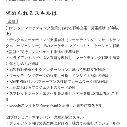
求められるスキルは
必須
(1)デジタルマーケティング施策における戦略立案・提案経験（2年以
上）
・デジタルマーケティング支援会社（マーケティングコンサルやデジ
タルエージェンシー）でのマーケティング・コミュニケーション戦略
の設計・実行、プロジェクト推進の実務経験
・クライアントのビジネス課題を理解し、マーケティング戦略や施策
に落とし込んだ経験
・顧客行動分析やセグメンテーションに基づく戦略立案経験
・マーケティングデータの収集、分析、インサイト抽出の経験
・KGI/KPI設計とパフォーマンス評価フレームワーク構築経験
・上記におけるプロジェクトのリード経験
・スプレッドシート・エクセルを活用したデータ抽出/加工/集計スキ
ル
・GoogleスライドやPowerPointを活用した資料作成スキル
(2)プロジェクトマネジメント業務経験とスキル
・クライアント向けの実案件における、独力での進行スケジュールの