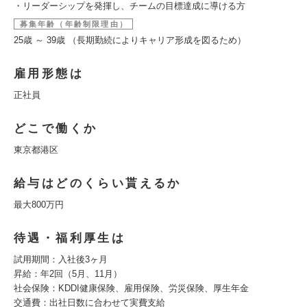
・リーダーシップを発揮し、チームの目標達成に導ける方
募集年齢（年齢制限理由）
25歳 ～ 39歳 （長期勤続によりキャリア形成を図るため）
雇用形態は
正社員
どこで働くか
東京都港区
給与はどのくらい貰えるか
最大800万円
待遇・福利厚生は
試用期間：入社後3ヶ月
昇給：年2回（5月、11月）
社会保険：KDDI健康保険、雇用保険、労災保険、厚生年金
交通費：出社日数に合わせて実費支給