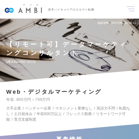
若手ハイキャリアのスカウト転職
掲載期間
26/07/30～26/08/12
【リモート可】データマーケティ
ングコンサルタント
求人No.DIG-3223
Web・デジタルマーケティング
年収
600万円～799万円
大手企業
ベンチャー企業
マネジメント業務なし
英語力不問
転勤な
し
土日祝休み
年収600万以上
フレックス勤務
リモートワーク可
能
育児支援制度