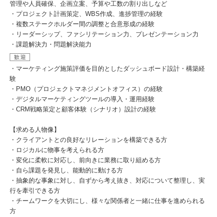
管理や人員確保、企画立案、予算や工数の割り出しなど
・プロジェクト計画策定、WBS作成、進捗管理の経験
・複数ステークホルダー間の調整と合意形成の経験
・リーダーシップ、ファシリテーション力、プレゼンテーション力
・課題解決力・問題解決能力
歓迎
・マーケティング施策評価を目的としたダッシュボード設計・構築経
験
・PMO（プロジェクトマネジメントオフィス）の経験
・デジタルマーケティングツールの導入・運用経験
・CRM戦略策定と顧客体験（シナリオ）設計の経験
【求める人物像】
・クライアントとの良好なリレーションを構築できる方
・ロジカルに物事を考えられる方
・変化に柔軟に対応し、前向きに業務に取り組める方
・自ら課題を発見し、能動的に動ける方
・抽象的な事象に対し、自ずから考え抜き、対応について整理し、実
行を牽引できる方
・チームワークを大切にし、様々な関係者と一緒に仕事を進められる
方