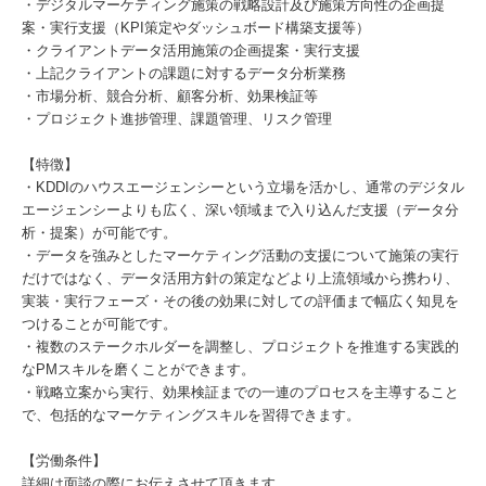
・デジタルマーケティング施策の戦略設計及び施策方向性の企画提
案・実行支援（KPI策定やダッシュボード構築支援等）
・クライアントデータ活用施策の企画提案・実行支援
・上記クライアントの課題に対するデータ分析業務
・市場分析、競合分析、顧客分析、効果検証等
・プロジェクト進捗管理、課題管理、リスク管理
【特徴】
・KDDIのハウスエージェンシーという立場を活かし、通常のデジタル
エージェンシーよりも広く、深い領域まで入り込んだ支援（データ分
析・提案）が可能です。
・データを強みとしたマーケティング活動の支援について施策の実行
だけではなく、データ活用方針の策定などより上流領域から携わり、
実装・実行フェーズ・その後の効果に対しての評価まで幅広く知見を
つけることが可能です。
・複数のステークホルダーを調整し、プロジェクトを推進する実践的
なPMスキルを磨くことができます。
・戦略立案から実行、効果検証までの一連のプロセスを主導すること
で、包括的なマーケティングスキルを習得できます。
【労働条件】
詳細は面談の際にお伝えさせて頂きます。