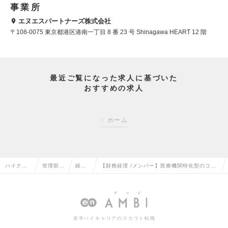
事業所
エヌエスパートナーズ株式会社
〒108-0075 東京都港区港南一丁目 8 番 23 号 Shinagawa HEART 12 階
最近ご覧になった求人に基づいた
おすすめの求人
ホーム
ハイクラ
管理部門
経理
【財務経理 /メンバー】医療機関特化型のコン
ス求人TO
系の転職
の転
サルティング会社｜業界未経験OKの求人情報
P
職
若手ハイキャリアのスカウト転職