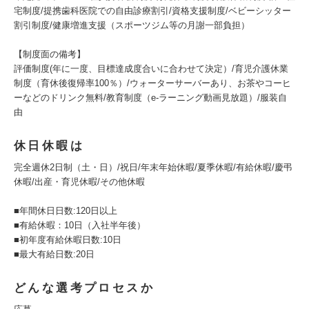
宅制度/提携歯科医院での自由診療割引/資格支援制度/ベビーシッター
割引制度/健康増進支援（スポーツジム等の月謝一部負担）
【制度面の備考】
評価制度(年に一度、目標達成度合いに合わせて決定）/育児介護休業
制度（育休後復帰率100％）/ウォーターサーバーあり、お茶やコーヒ
ーなどのドリンク無料/教育制度（e-ラーニング動画見放題）/服装自
由
休日休暇は
完全週休2日制（土・日）/祝日/年末年始休暇/夏季休暇/有給休暇/慶弔
休暇/出産・育児休暇/その他休暇
■年間休日日数:120日以上
■有給休暇：10日（入社半年後）
■初年度有給休暇日数:10日
■最大有給日数:20日
どんな選考プロセスか