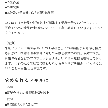
■予算作成
■予実管理
■本社及び子会社の財務経理業務等
ゆくゆくは当社及び関連会社が指示する業務全般をお任せします。
医療や介護の業界が未経験の方でも、丁寧に教育していきますのでご
安心ください。
【魅力】
東証プライム上場企業JMDCの子会社としての財務的な安定感と信用
を背景に、医療介護事業者に対して金融と事業の両面から経営支援。
資格保有者などのプロフェッショナルがいずれも複数名在籍しており
ます。代表の近くで経営に携わりながらキャリアを積み、ゆくゆくは
CFOなども目指せる環境です。
求められるスキルは
必須
■事業会社での経理経験3年以上
歓迎
■日商簿記検定2級 尚可