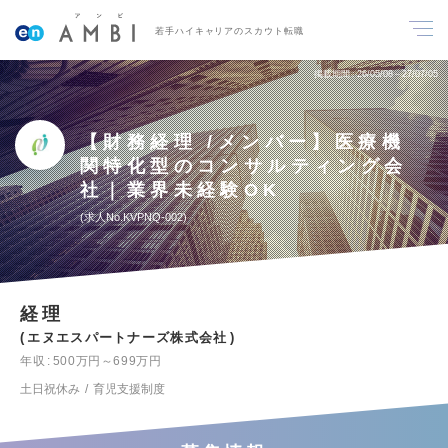
若手ハイキャリアのスカウト転職
掲載期間
26/05/08～27/07/05
【財務経理 /メンバー】医療機
関特化型のコンサルティング会
社｜業界未経験OK
求人No.KVPNQ-002
経理
エヌエスパートナーズ株式会社
年収
500万円～699万円
土日祝休み
育児支援制度