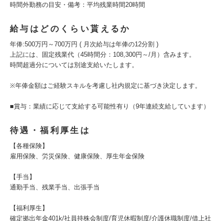
時間外勤務の目安・備考：平均残業時間20時間
給与はどのくらい貰えるか
年俸:500万円～700万円 ( 月次給与は年俸の12分割 )
上記には、固定残業代（45時間分：108,300円～/月）含みます。
時間超過分については別途支給いたします。
※年俸金額はご経験スキルを考慮し社内規定に基づき決定します。
■賞与：業績に応じて支給する可能性有り（9年連続支給しています）
待遇・福利厚生は
【各種保険】
雇用保険、労災保険、健康保険、厚生年金保険
【手当】
通勤手当、残業手当、出張手当
【福利厚生】
確定拠出年金401k/社員持株会制度/育児休暇制度/介護休職制度/借上社