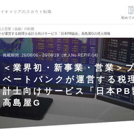
ハイキャリアのスカウト転職
初めて
法人営業（金融）の転職
クが運営する税理士会計士向けサービス「日本PB協会」高島屋Gの求人情報
掲載期間
26/08/06～26/08/19
求人No.REPIF-04
＜業界初・新事業・営業＞
ベートバンクが運営する税
計士向けサービス「日本PB
高島屋G