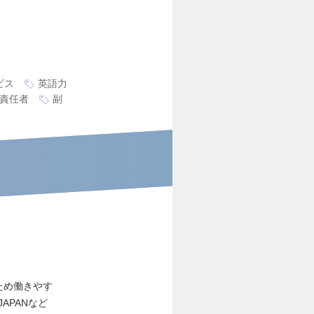
ビス
英語力
責任者
副
ため働きやす
APANなど