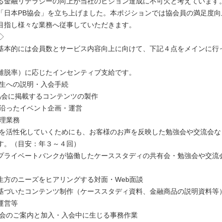
る金融リテラシーの向上が当社のビジョン達成に不可欠と考えています
「日本PB協会」を立ち上げました。本ポジションでは協会員の満足度向
目指し様々な業務へ従事していただきます。
◇
基本的には会員数とサービス内容向上に向けて、下記４点をメインに行
離脱率）に応じたインセンティブ支給です。
先生への説明・入会手続
B協会に掲載するコンテンツの製作
ズに沿ったイベント企画・運営
管理業務
会を活性化していくためにも、お客様のお声を反映した勉強会や交流会な
す。（目安：年３～４回）
プライベートバンクが協働したケーススタディの共有会・勉強会や交流
生方のニーズをヒアリングする対面・Web面談
基づいたコンテンツ制作（ケーススタディ資料、金融商品の説明資料等
運営等
協会のご案内と加入・入会中に生じる事務作業