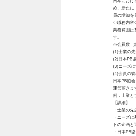
日本におけ
め、新たに
員の増加を
◇職務内容
業務範囲は
す。
※会員数（
(1)士業の
(2)日本P
(3)ニー
(4)会員の
日本PB協
運営頂きま
例．士業と
【詳細】
・士業の先
・ニーズに
トの企画と
・日本PB