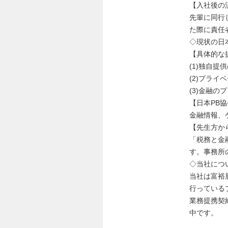
【入社後の
先輩に同行
た際に責任
◇現状の日
【具体的な
(1)独自
(2)プラ
(3)金融
【日本PB
金融情報、
【先生方か
「税務と金
す。事務所
◇当社につ
当社は富裕
行っている
業務提携契
中です。