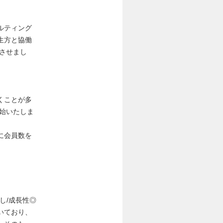
ルティング
生方と協働
させまし
くことが多
始いたしま
に会員数を
し/成長性◎
いており、