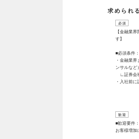
求められ
必須
【金融業界
す】
■必須条件
・金融業界
ンサルな
∟証券会社
・入社前に
歓迎
■歓迎要件
お客様増加