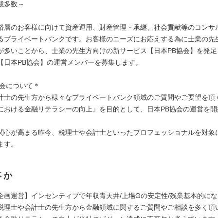
載多数～
裕層のお客様に向けて資産運用、財産管理・承継、社会貢献等のコンサ
るプライベートバンクです。お客様のニーズにお応えする為に士業の先
が多いことから、士業の先生方向けの新サービス【日本PB協会】を発足
【日本PB協会】の運営メンバーを募集します。
協会について＊
計士の先生方から様々なプライベートバンク領域のご質問やご要望を頂
における金融リテラシーの向上』を目的として、日本PB協会の運営を開
関心が高まる昨今、税理士や会計士といったプロフェッショナルを対象
ます。
事か
企画運営】インセンティブで年収青天井/上場Gの安定性/残業基本的にな
税理士や会計士の先生方から金融領域に関するご質問やご相談を多く頂