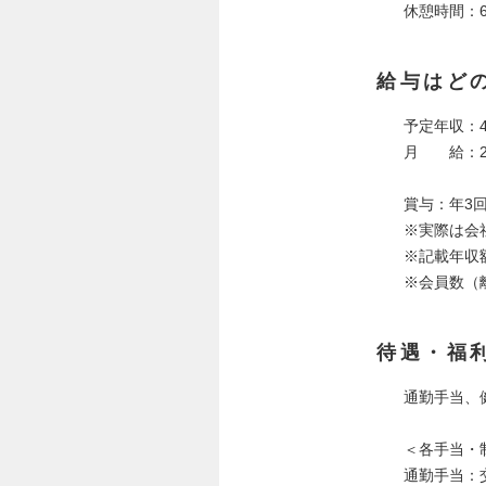
休憩時間：60
給与はど
予定年収：4
月 給：200
賞与：年3
※実際は会
※記載年収
※会員数（
待遇・福
通勤手当、
＜各手当・
通勤手当：