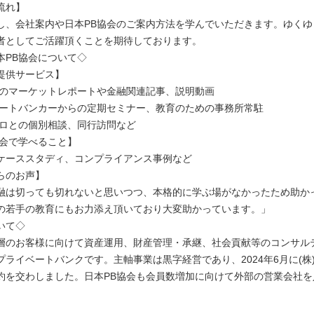
流れ】
し、会社案内や日本PB協会のご案内方法を学んでいただきます。ゆくゆ
者としてご活躍頂くことを期待しております。
本PB協会について◇
提供サービス】
提供のマーケットレポートや金融関連記事、説明動画
イベートバンカーからの定期セミナー、教育のための事務所常駐
のプロとの個別相談、同行訪問など
協会で学べること】
ケーススタディ、コンプライアンス事例など
らのお声】
融は切っても切れないと思いつつ、本格的に学ぶ場がなかったため助か
の若手の教育にもお力添え頂いており大変助かっています。」
いて◇
層のお客様に向けて資産運用、財産管理・承継、社会貢献等のコンサル
プライベートバンクです。主軸事業は黒字経営であり、2024年6月に(株
約を交わしました。日本PB協会も会員数増加に向けて外部の営業会社を