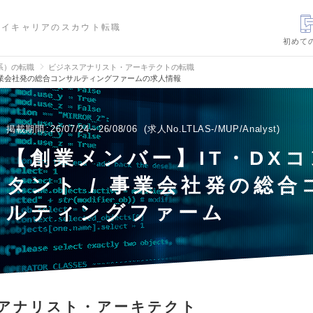
ハイキャリアのスカウト転職
初めて
信系）の転職
ビジネスアナリスト・アーキテクトの転職
 事業会社発の総合コンサルティングファームの求人情報
掲載期間
26/07/24～26/08/06
求人No.LTLAS-/MUP/Analyst
【創業メンバー】IT・DX
タント / 事業会社発の総合
ルティングファーム
アナリスト・アーキテクト