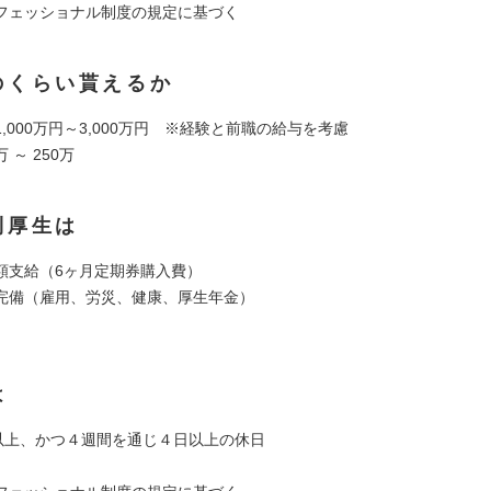
フェッショナル制度の規定に基づく
のくらい貰えるか
,000万円～3,000万円 ※経験と前職の給与を考慮
万 ～ 250万
利厚生は
額支給（6ヶ月定期券購入費）
完備（雇用、労災、健康、厚生年金）
は
日以上、かつ４週間を通じ４日以上の休日