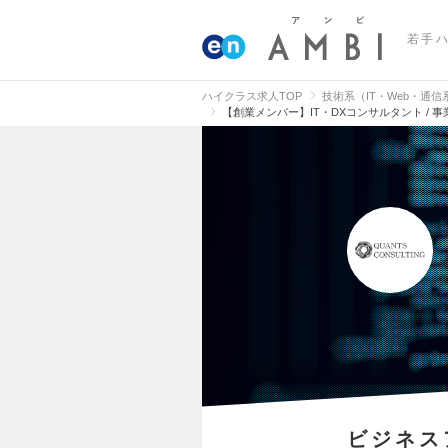
若手
ハイクラス求人TOP
技術系（IT・Web・通
【創業メンバー】IT・DXコンサルタント /
ビジネス