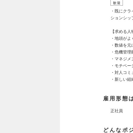
歓迎
・既にクラ
ションシッ
【求める人
・地頭がよ
・数値を元
・危機管理
・マネジメ
・モチベー
・対人コミ
・新しい組
雇用形態
正社員
どんなポ