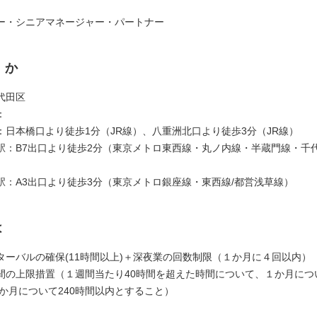
ー・シニアマネージャー・パートナー
くか
代田区
：
日本橋口より徒歩1分（JR線）、八重洲北口より徒歩3分（JR線）
：B7出口より徒歩2分（東京メトロ東西線・丸ノ内線・半蔵門線・千代
：A3出口より徒歩3分（東京メトロ銀座線・東西線/都営浅草線）
は
ターバルの確保(11時間以上)＋深夜業の回数制限（１か月に４回以内）
間の上限措置（１週間当たり40時間を超えた時間について、１か月につい
３か月について240時間以内とすること）