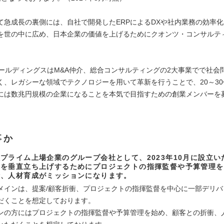
て急成長の裏側には、自社で開発したERPによるDXや社内業務の効率
を世の中に広め、日本企業の価値を上げるためにクオンツ・コンサルテ
。
ホールディングスはM&A仲介、総合コンサルティングの2大事業でで社会
く、レガシーな領域でテクノロジーを用いて革新を行うことで、20～3
には数兆円規模の企業になることを本気で目指すための創業メンバーを
事か
プライム上場企業のグループ会社として、2023年10月に設立い
業を垂直立ち上げするためにプロジェクトの指揮監督や予算管理を
衝、人材育成がミッションになります。
メインは、提案/顧客折衝、プロジェクトの指揮監督を中心に一部デリバ
だくことを想定しております。
ンの方にはプロジェクトの指揮監督や予算管理を始め、顧客との折衝、