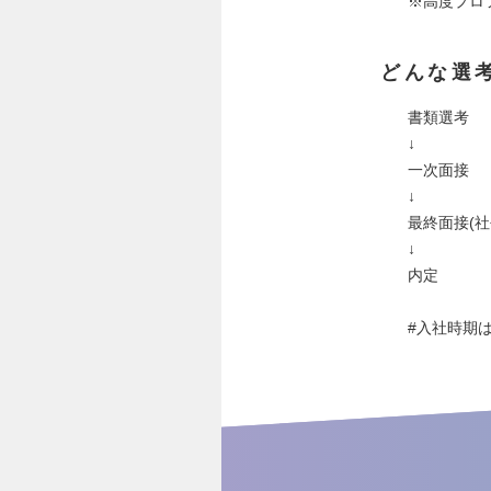
※高度プロ
どんな選
書類選考
↓
一次面接
↓
最終面接(社
↓
内定
#入社時期