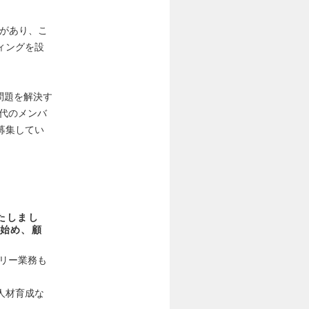
化があり、こ
ィングを設
問題を解決す
0代のメンバ
募集してい
たしまし
始め、顧
リー業務も
人材育成な