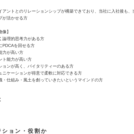
イアントとのリレーションシップが構築できており、当社に入社後も、
プが活かせる方
物像】
く論理的思考力がある方
にPDCAを回せる方
能力が高い方
ント能力が高い方
ションが高く、バイタリティーのある方
ュニケーションが得意で柔軟に対応できる方
織・仕組み・風土を創っていきたいというマインドの方
は
ジション・役割か