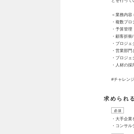
どを行って
＜業務内容
・複数プロ
・予算管理
・顧客折衝
・プロジェ
・営業部門
・プロジェ
・人材の採
#チャレン
求められ
必須
・大手企業
・コンサル