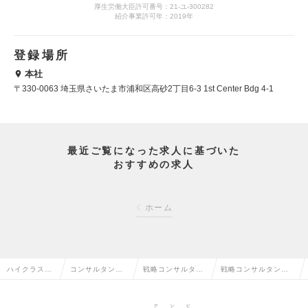
厚生労働大臣許可番号：21-ユ-300282
紹介事業許可年：2019年
登録場所
本社
〒330-0063 埼玉県さいたま市浦和区高砂2丁目6-3 1st Center Bdg 4-1
最近ご覧になった求人に基づいた
おすすめの求人
ホーム
ハイクラス求
コンサルタント
戦略コンサルタン
戦略コンサルタント
人TOP
系の転職
トの転職
の求人情報