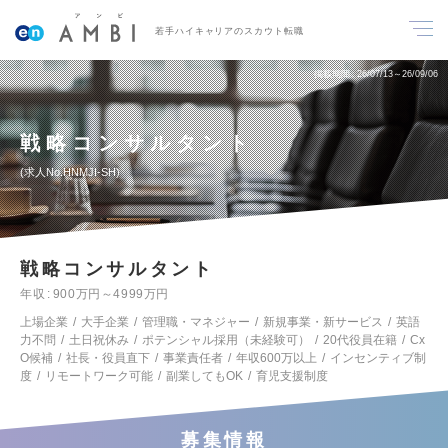
若手ハイキャリアのスカウト転職
掲載期間
26/07/13～26/09/06
戦略コンサルタント
求人No.HNMJI-SH
戦略コンサルタント
年収
900万円～4999万円
上場企業
大手企業
管理職・マネジャー
新規事業・新サービス
英語
力不問
土日祝休み
ポテンシャル採用（未経験可）
20代役員在籍
Cx
O候補
社長・役員直下
事業責任者
年収600万以上
インセンティブ制
度
リモートワーク可能
副業してもOK
育児支援制度
募集情報