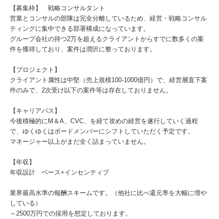
【募集枠】 戦略コンサルタント
営業とコンサルの部隊は完全分離しているため、経営・戦略コンサル
ティングに集中できる部署構成になっています。
グループ会社の持つ2万を超えるクライアントからすでに数多くの案
件を獲得しており、案件は潤沢に整っております。
【プロジェクト】
クライアント属性は中堅（売上規模100-1000億円）で、経営層直下案
件のみで、2次受け以下の案件等は存在しておりません。
【キャリアパス】
今後積極的にM＆A、CVC、を経て攻めの経営を遂行していく過程
で、ゆくゆくはボードメンバーにシフトしていただく予定です。
マネージャー以上がまだ全く詰まっていません。
【年収】
年収設計 ベース+インセンティブ
業界最高水準の報酬スキームです。（他社に比べ還元率を大幅に増や
している）
～2500万円での採用を想定しております。