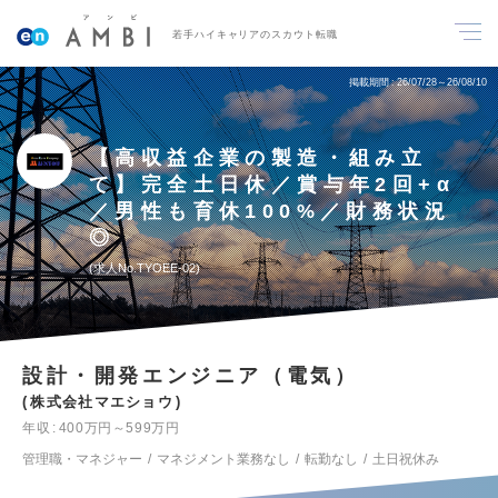
若手ハイキャリアのスカウト転職
掲載期間
26/07/28～26/08/10
【高収益企業の製造・組み立
て】完全土日休／賞与年2回+α
／男性も育休100%／財務状況
◎
求人No.TYOEE-02
設計・開発エンジニア（電気）
株式会社マエショウ
年収
400万円～599万円
管理職・マネジャー
マネジメント業務なし
転勤なし
土日祝休み