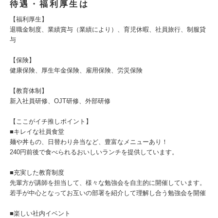
待遇・福利厚生は
【福利厚生】
退職金制度、業績賞与（業績により）、育児休暇、社員旅行、制服貸
与
【保険】
健康保険、厚生年金保険、雇用保険、労災保険
【教育体制】
新入社員研修、OJT研修、外部研修
【ここがイチ推しポイント】
■キレイな社員食堂
麺や丼もの、日替わり弁当など、豊富なメニューあり！
240円前後で食べられるおいしいランチを提供しています。
■充実した教育制度
先輩方が講師を担当して、様々な勉強会を自主的に開催しています。
若手が中心となってお互いの部署を紹介して理解し合う勉強会を開催
■楽しい社内イベント