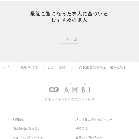
最近ご覧になった求人に基づいた
おすすめの求人
ホーム
ハイク
技術系（電
設計・開発エ
【高収益企業の製造・組み立て】完
ラス求
気・電子・半
ンジニア（電
全土日休／賞与年2回+α／男性も育
人TOP
導体）の転職
気）の転職
休100%／財務状況◎の求人情報
若手ハイキャリアのスカウト転職
利用規約
求人情報に関するポリシー
個人情報の取り扱い
推奨環境
ヘルプ・お問い合わせ
参画のお問い合わせ