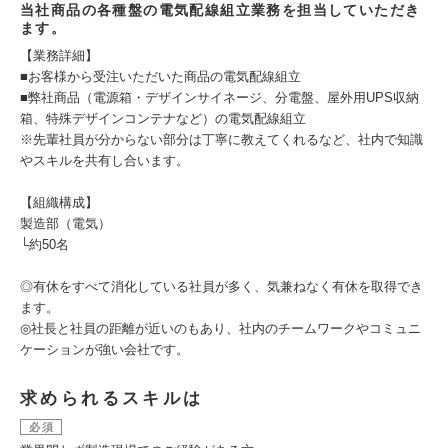
当社商品の各種盤の電気配線組立業務を担当していただき
ます。
【業務詳細】
■お客様から受注いただいた商品の電気配線組立
■弊社商品（電源箱・デザインサイネージ、分電盤、屋外用UPS収納
箱、特殊デザインコンテナなど）の電気配線組立
※先輩社員が分からない部分は丁寧に教えてくれるなど、社内で知識
やスキルを共有し合います。
【組織構成】
製造部（電気）
└約50名
◎有休をすべて消化している社員が多く、気兼ねなく有休を取得でき
ます。
◎社長と社員の距離が近いのもあり、社内のチームワークやコミュニ
ケーションが強い会社です。
求められるスキルは
必須