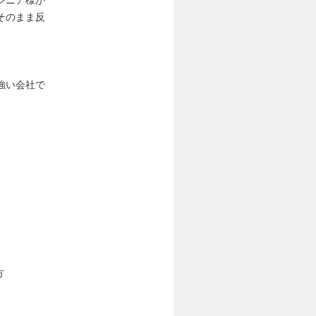
そのまま反
強い会社で
方