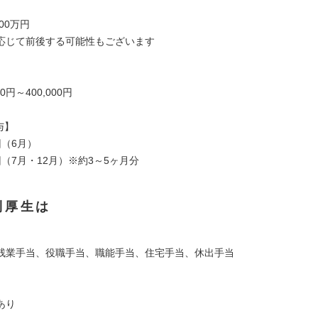
】
00万円
応じて前後する可能性もございます
00円～400,000円
与】
回（6月）
（7月・12月）※約3～5ヶ月分
利厚生は
残業手当、役職手当、職能手当、住宅手当、休出手当
】
あり