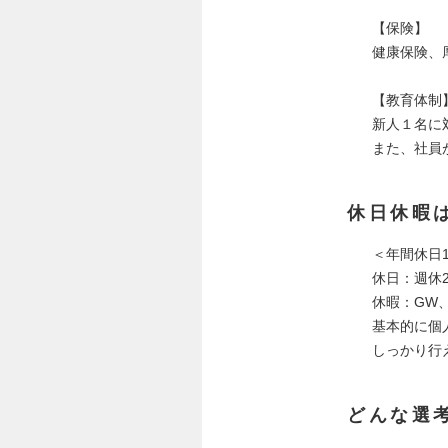
【保険】
健康保険、
【教育体制
新人１名に
また、社員
休日休暇
＜年間休日1
休日：週休
休暇：GW
基本的に個
しっかり行
どんな選