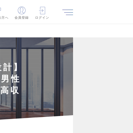
の方へ
会員登録
ログイン
設計】
／男性
／高収