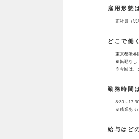
雇用形態
正社員（試
どこで働
東京都渋谷
※転勤なし
※今回は、
勤務時間
8:30～17
※残業あり/
給与はど