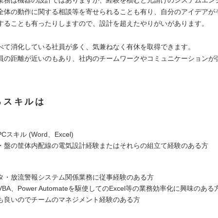
全体の動作に関する相談等を寄せられることも有り、自分のアイデアが
することも有ったりしますので、設計を超えたやりがいがあります。
べて消化している社員が多く、気兼ねなく有休を取得できます。
員の距離が近いのもあり、社内のチームワークやコミュニケーションが
るスキルは
スキル (Word、Excel)
・盤の筐体内配線の電気設計経験またはそれらの組立て経験のある方
タ・放流警報システム関係業務に従事経験のある方
やVBA、Power Automateを駆使してのExcel等の業務効率化に興味のある
も良いのでチームのマネジメント経験のある方