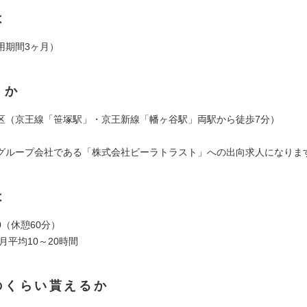
は
用期間3ヶ月）
くか
区（京王線「笹塚駅」・京王新線「幡ヶ谷駅」両駅から徒歩7分）
グループ会社である「株式会社ビーラトラスト」への出向求人になりま
は
:30（休憩60分）
月平均10～20時間
のくらい貰えるか