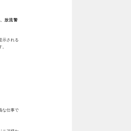
、放流警
提示される
す。
義な仕事で
ジニア様か