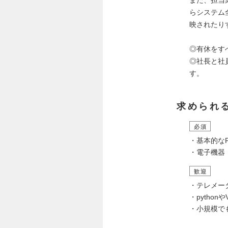
らシステム
映されたり
◎有休をす
◎社長と社
す。
求められ
必須
・基本的なPC
・電子機器
歓迎
・テレメー
・python
・小規模で