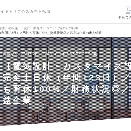
ハイキャリアのスカウト転職
初めて
導体）の転職
設計・開発エンジニア（電気）の転職
年間123日）／男性も育休100%／財務状況◎／高収益企業の求人情報
掲載期間
26/07/28～26/08/10
求人No.TYOEE-04
【電気設計・カスタマイズ
完全土日休（年間123日）
も育休100%／財務状況◎
益企業