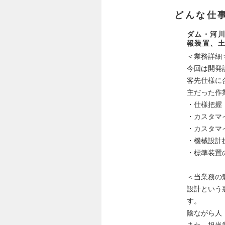
どんな仕
ダム・河
報装置、
＜業務詳細
今回は開発
客先仕様に
主だった作
・仕様把握
・カスタマ
・カスタマ
・機械設計
・標準装置
＜当業務の
設計という
す。
陰ながら人
また、担当