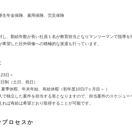
厚生年金保険、雇用保険、労災保険
】
対し、勤続年数が長い社員１名が教育担当となりマンツーマンで指導を
が希望した社外研修への積極的な派遣も行っています。
は
23日＞
2日制（土日、祝日）
、夏季休暇、年末年始、有給休暇（初年度10日/7ヶ月目～ ）
人で独立した案件を担当する形となりますので、担当案件のスケジュー
えれば有給は希望どおり取得することが可能です。
考プロセスか