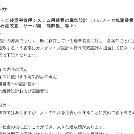
事か
川・土砂災害管理システム用装置の電気設計（テレメータ観測装置
土石流装置、サーバ架、制御盤、等々）
＞
設計の募集ではなく、既に存在している標準装置に対し、各案件ごとに
合致するよう各部にカスタマイズ設計を行う電気設計を担当して頂きま
業は下記となります。
イズ内容の選定
イズに使用する電気部品の選定
担当者への設計指示
の維持設計および図面管理
魅力＞
裏方ではありますが、人々の生活を災害から守ることに貢献できる有意
・社会の役に立つことができ、大きな達成感があります。
業務は機器の設計ではありますが、経験を積むと元請けのシステムエン