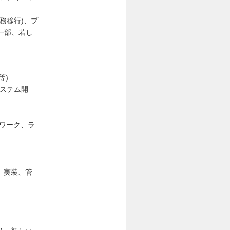
務移行)、プ
一部、若し
 等)
システム開
ムワーク、ラ
、実装、管