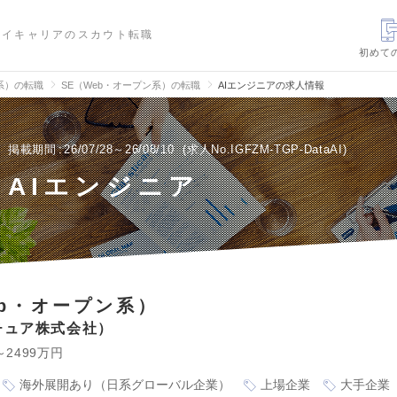
ハイキャリアのスカウト転職
初めて
信系）の転職
SE（Web・オープン系）の転職
AIエンジニアの求人情報
掲載期間
26/07/28～26/08/10
求人No.IGFZM-TGP-DataAI
AIエンジニア
eb・オープン系）
チュア株式会社
～2499万円
海外展開あり（日系グローバル企業）
上場企業
大手企業