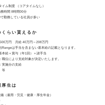
タイム制度 （コアタイムなし）
務時間 8時間00分
8:00で勤務している社員が多い
のくらい貰えるか
500万円 月給 40万円～208万円
与Rangeは手当を含まない基本給の記載となります。
基本給＋賞与（年1回）＋諸手当
：職位により支給対象が決定いたします。
：実施分の支給
 等
利厚生は
完備（雇用・労災・健康・厚生年金）
給