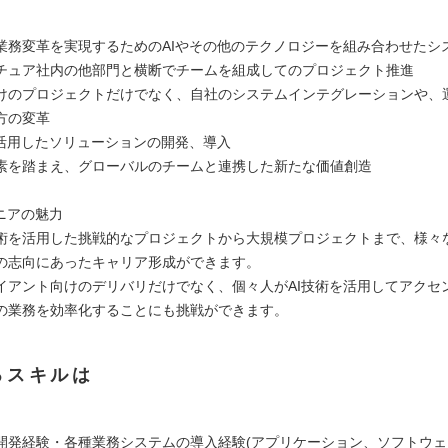
業務変革を実現するためのAIやその他のテクノロジーを組み合わせたシ
チュア社内の他部門と横断でチームを組成してのプロジェクト推進
けのプロジェクトだけでなく、自社のシステムインテグレーションや、
方の変革
を活用したソリューションの開発、導入
素を踏まえ、グローバルのチームと連携した新たな価値創造
ニアの魅力
術を活用した挑戦的なプロジェクトから大規模プロジェクトまで、様々
の志向にあったキャリア形成ができます。
イアント向けのデリバリだけでなく、個々人がAI技術を活用してアクセ
の業務を効率化することにも挑戦ができます。
るスキルは
開発経験・各種業務システムの導入経験(アプリケーション、ソフトウ