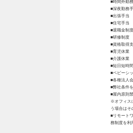
■時間外勤
■深夜勤務
■出張手当
■住宅手当
■退職金制
■研修制度
■資格取得
■育児休業
■介護休業
■短日短時
■ベビーシ
■各種法人
■弊社条件
■屋内原則
※オフィス
う場合はそ
■リモート
務制度を利