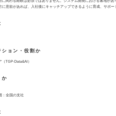
技術に関わる経験は必須ではありません。システム開発における素地があ
方に意欲があれば、入社後にキャッチアップできるように育成、サポー
は
ジション・役割か
（TGP-Data&AI）
くか
囲：全国の支社
は