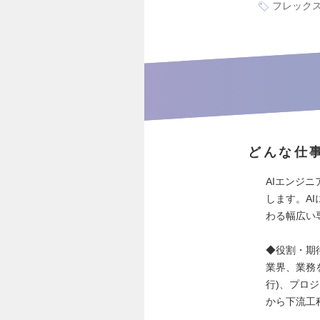
フレック
どんな仕
AIエンジ
します。A
わる幅広い
◆役割・期
業界、業務
行)、プロ
から下流工