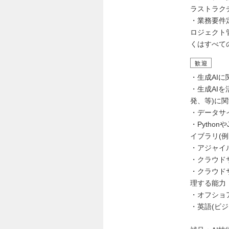
ラストラク
・業務要件
ロジェクト
くはすべて
歓迎
・生成AIに関わる
・生成AI
発、等)に
・データサ
・Pytho
イブラリ(例：
・アジャイ
・クラウド
・クラウド
理する能力
・オフショ
・英語(ビジ