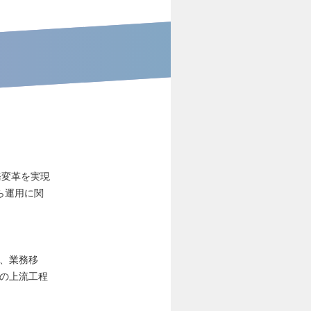
務変革を実現
ら運用に関
、業務移
用の上流工程