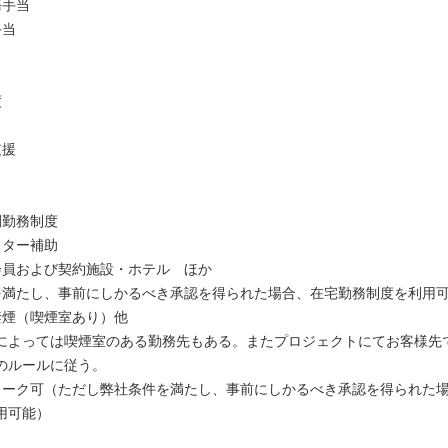
務手当
手当
度
支援
間勤務制度
ッター補助
会員および契約施設・ホテル ほか
を満たし、事前にしかるべき承認を得られた場合、在宅勤務制度を利用
禁煙（喫煙室あり）他
によっては喫煙室のある勤務先もある。またプロジェクトにてお客様先
のルールに従う。
ワーク可（ただし弊社条件を満たし、事前にしかるべき承認を得られた
用可能）