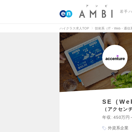
若手
ハイクラス求人TOP
技術系（IT・Web・通
SE（W
アクセン
年収
450万円
外資系企業