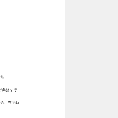
可能
で業務を行
場合、在宅勤