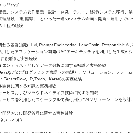
チャ問わず)
定義、システム要件定義、設計・開発・テスト、移行(システム移行、業
管理経験、運用設計、といった一連のシステム企画～開発～運用までの
の工程の経験
基礎知識(LLM, Prompt Engineering, LangChain, Responsible AI,
を活用したアプリケーション開発(RAGアーキテクチャを利用した生成AI
関する知識と実務経験
イエンティストとしてデータ分析に関する知識と実務経験
nやJavaなどのプログラミング言語への精通と、ソリューション、フレー
TensorFlow、PyTorch、Keras)の実務経験
ル開発に関する知識と実務経験
サービスおよびクラウドネイティブ技術に関する知識
サービスを利用したスケーラブルで高可用性のAIソリューションを設計
ア開発および開発管理に関する実務経験
ネスレベル)