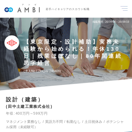
若手ハイキャリアのスカウト転職
掲載期間
26/08/06～26/08/19
【東京限定・設計補助】実務未
経験から始められる！年休130
日｜残業ほぼなし｜80年間連続
黒字経営
求人No.LZHQW-240409
設計（建築）
田中土建工業株式会社
年収
400万円～599万円
マネジメント業務なし
英語力不問
転勤なし
土日祝休み
ポテンシャ
ル採用（未経験可）