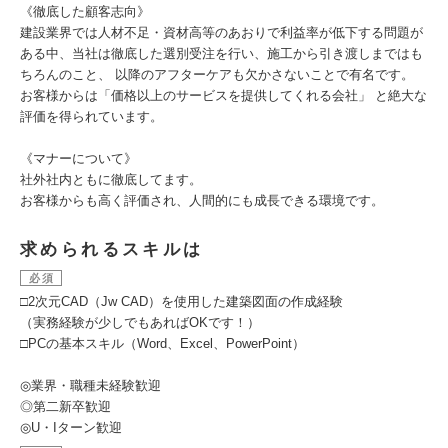
《徹底した顧客志向》
建設業界では人材不足・資材高等のあおりで利益率が低下する問題が
ある中、当社は徹底した選別受注を行い、施工から引き渡しまではも
ちろんのこと、 以降のアフターケアも欠かさないことで有名です。
お客様からは「価格以上のサービスを提供してくれる会社」 と絶大な
評価を得られています。
《マナーについて》
社外社内ともに徹底してます。
お客様からも高く評価され、人間的にも成長できる環境です。
求められるスキルは
必須
□2次元CAD（Jw CAD）を使用した建築図面の作成経験
（実務経験が少しでもあればOKです！）
□PCの基本スキル（Word、Excel、PowerPoint）
◎業界・職種未経験歓迎
◎第二新卒歓迎
◎U・Iターン歓迎