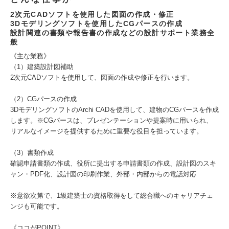
2次元CADソフトを使用した図面の作成・修正
3Dモデリングソフトを使用したCGパースの作成
設計関連の書類や報告書の作成などの設計サポート業務全
般
《主な業務》
（1）建築設計図補助
2次元CADソフトを使用して、図面の作成や修正を行います。
（2）CGパースの作成
3DモデリングソフトのArchi CADを使用して、建物のCGパースを作成
します。※CGパースは、プレゼンテーションや提案時に用いられ、
リアルなイメージを提供するために重要な役目を担っています。
（3）書類作成
確認申請書類の作成、役所に提出する申請書類の作成、設計図のスキ
ャン・PDF化、設計図の印刷作業、外部・内部からの電話対応
※意欲次第で、1級建築士の資格取得をして総合職へのキャリアチェ
ンジも可能です。
《ココがPOINT》