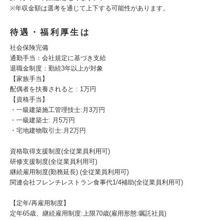
※年収金額は選考を通じて上下する可能性があります。
待遇・福利厚生は
社会保険完備
通勤手当：会社規定に基づき支給
退職金制度：勤続3年以上が対象
【家族手当】
配偶者を扶養されると : 1万円
【資格手当】
・一級建築施工管理技士:月3万円
・一級建築士: 月5万円
・宅地建物取引士:月2万円
資格取得支援制度(全従業員利用可)
研修支援制度(全従業員利用可)
継続雇用制度(勤務延長) (全従業員利用可)
関連会社フレンチレストラン食事代1/4補助(全従業員利用可)
【定年/再雇用制度】
定年65歳、継続雇用制度:上限70歳(雇用形態:嘱託社員)