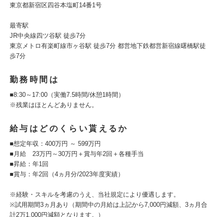
東京都新宿区四谷本塩町14番1号
最寄駅
JR中央線四ツ谷駅 徒歩7分
東京メトロ有楽町線市ヶ谷駅 徒歩7分 都営地下鉄都営新宿線曙橋駅徒
歩7分
勤務時間は
■8:30～17:00（実働7.5時間/休憩1時間）
※残業はほとんどありません。
給与はどのくらい貰えるか
■想定年収：400万円 ～ 599万円
■月給 23万円～30万円＋賞与年2回＋各種手当
■昇給：年1回
■賞与：年2回（4ヵ月分/2023年度実績）
※経験・スキルを考慮のうえ、当社規定により優遇します。
※試用期間3ヵ月あり（期間中の月給は上記から7,000円減額、3ヵ月合
計2万1,000円減額となります。）