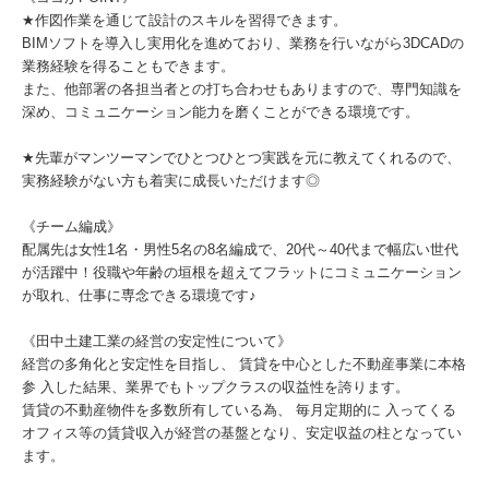
★作図作業を通じて設計のスキルを習得できます。
BIMソフトを導入し実用化を進めており、業務を行いながら3DCADの
業務経験を得ることもできます。
また、他部署の各担当者との打ち合わせもありますので、専門知識を
深め、コミュニケーション能力を磨くことができる環境です。
★先輩がマンツーマンでひとつひとつ実践を元に教えてくれるので、
実務経験がない方も着実に成長いただけます◎
《チーム編成》
配属先は女性1名・男性5名の8名編成で、20代～40代まで幅広い世代
が活躍中！役職や年齢の垣根を超えてフラットにコミュニケーション
が取れ、仕事に専念できる環境です♪
《田中土建工業の経営の安定性について》
経営の多角化と安定性を目指し、 賃貸を中心とした不動産事業に本格
参 入した結果、業界でもトップクラスの収益性を誇ります。
賃貸の不動産物件を多数所有している為、 毎月定期的に 入ってくる
オフィス等の賃貸収入が経営の基盤となり、安定収益の柱となってい
ます。