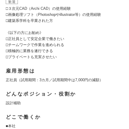
歓迎
□３次元CAD（Archi CAD）の使用経験
□画像処理ソフト（Photoshopやillustrator等）の使用経験
□建築系学科を卒業された方
《以下の方にお勧め》
□正社員として安定企業で働きたい
□チームワークで作業を進められる
□積極的に業務を遂行できる
□プライベートも充実させたい
雇用形態は
正社員（試用期間：3カ月／試用期間中は7,000円の減額）
どんなポジション・役割か
設計補助
どこで働くか
■本社