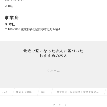
200名
事業所
本社
〒160-0003 東京都新宿区四谷本塩町14番1
最近ご覧になった求人に基づいた
おすすめの求人
ホーム
ハイク
技術系（建築・
設計
【東京限定・設計補助】実務未経験から
ラス求
設備・土木・プ
（建
始められる！年休130日｜残業ほぼなし