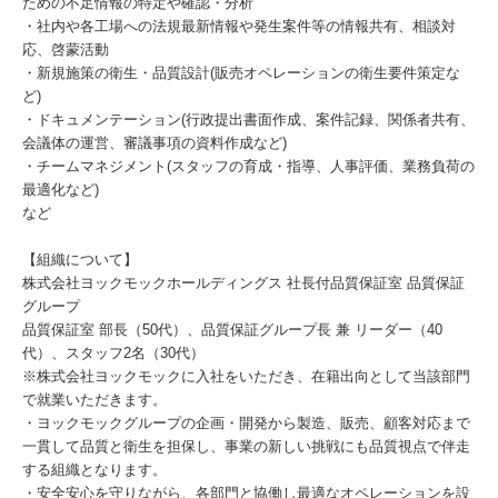
ための不足情報の特定や確認・分析
・社内や各工場への法規最新情報や発生案件等の情報共有、相談対
応、啓蒙活動
・新規施策の衛生・品質設計(販売オペレーションの衛生要件策定な
ど)
・ドキュメンテーション(行政提出書面作成、案件記録、関係者共有、
会議体の運営、審議事項の資料作成など)
・チームマネジメント(スタッフの育成・指導、人事評価、業務負荷の
最適化など)
など
【組織について】
株式会社ヨックモックホールディングス 社長付品質保証室 品質保証
グループ
品質保証室 部長（50代）、品質保証グループ長 兼 リーダー（40
代）、スタッフ2名（30代）
※株式会社ヨックモックに入社をいただき、在籍出向として当該部門
で就業いただきます。
・ヨックモックグループの企画・開発から製造、販売、顧客対応まで
一貫して品質と衛生を担保し、事業の新しい挑戦にも品質視点で伴走
する組織となります。
・安全安心を守りながら、各部門と協働し最適なオペレーションを設