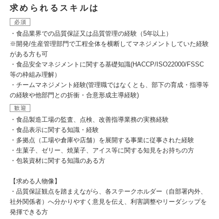
求められるスキルは
必須
・食品業界での品質保証又は品質管理の経験（5年以上）
※開発/生産管理部門で工程全体を横断してマネジメントしていた経験
がある方も可
・食品安全マネジメントに関する基礎知識(HACCP/ISO22000/FSSC
等の枠組み理解）
・チームマネジメント経験(管理職ではなくとも、部下の育成・指導等
の経験や他部門との折衝・合意形成主導経験)
歓迎
・食品製造工場の監査、点検、改善指導業務の実務経験
・食品表示に関する知識・経験
・多拠点（工場や倉庫や店舗）を展開する事業に従事された経験
・生菓子、ゼリー、焼菓子、アイス等に関する知見をお持ちの方
・包装資材に関する知識のある方
【求める人物像】
・品質保証観点を踏まえながら、各ステークホルダー（自部署内外、
社外関係者）へ分かりやすく意見を伝え、利害調整やリーダシップを
発揮できる方