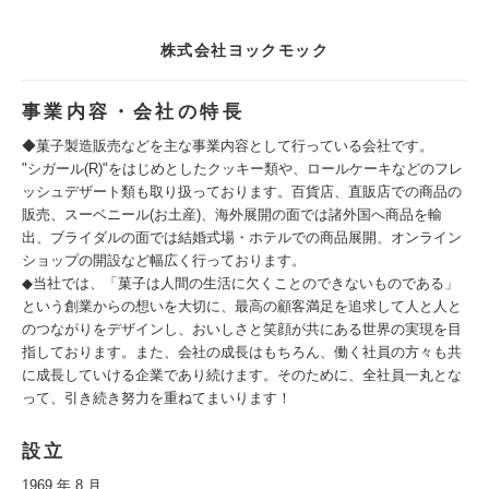
株式会社ヨックモック
事業内容・会社の特長
◆菓子製造販売などを主な事業内容として行っている会社です。
"シガール(R)"をはじめとしたクッキー類や、ロールケーキなどのフレ
ッシュデザート類も取り扱っております。百貨店、直販店での商品の
販売、スーベニール(お土産)、海外展開の面では諸外国へ商品を輸
出、ブライダルの面では結婚式場・ホテルでの商品展開、オンライン
ショップの開設など幅広く行っております。
◆当社では、「菓子は人間の生活に欠くことのできないものである」
という創業からの想いを大切に、最高の顧客満足を追求して人と人と
のつながりをデザインし、おいしさと笑顔が共にある世界の実現を目
指しております。また、会社の成長はもちろん、働く社員の方々も共
に成長していける企業であり続けます。そのために、全社員一丸とな
って、引き続き努力を重ねてまいります！
設立
1969 年 8 月