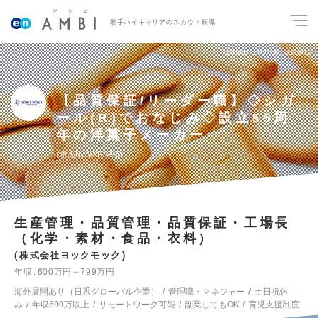
若手ハイキャリアのスカウト転職
掲載期間
26/07/29～26/08/11
【品質保証/リーダー職】◇シガ
ール(R)でおなじみ◇設立55周
年の洋菓子メーカー
求人No.VXRAF-8
生産管理・品質管理・品質保証・工場長
（化学・素材・食品・衣料）
株式会社ヨックモック
年収
600万円～799万円
海外展開あり（日系グローバル企業）
管理職・マネジャー
土日祝休
み
年収600万以上
リモートワーク可能
副業してもOK
育児支援制度