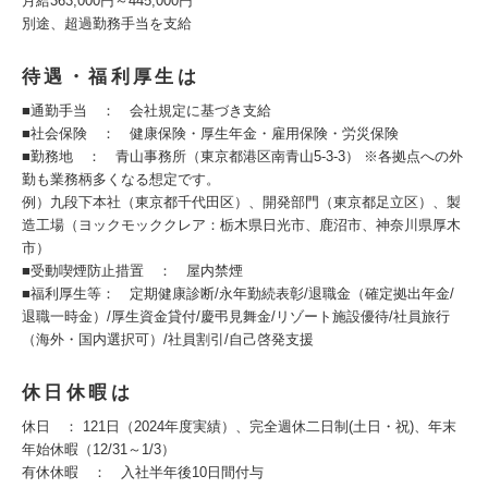
月給363,000円～445,000円
別途、超過勤務手当を支給
待遇・福利厚生は
■通勤手当 ： 会社規定に基づき支給
■社会保険 ： 健康保険・厚生年金・雇用保険・労災保険
■勤務地 ： 青山事務所（東京都港区南青山5-3-3） ※各拠点への外
勤も業務柄多くなる想定です。
例）九段下本社（東京都千代田区）、開発部門（東京都足立区）、製
造工場（ヨックモッククレア：栃木県日光市、鹿沼市、神奈川県厚木
市）
■受動喫煙防止措置 ： 屋内禁煙
■福利厚生等： 定期健康診断/永年勤続表彰/退職金（確定拠出年金/
退職一時金）/厚生資金貸付/慶弔見舞金/リゾート施設優待/社員旅行
（海外・国内選択可）/社員割引/自己啓発支援
休日休暇は
休日 ： 121日（2024年度実績）、完全週休二日制(土日・祝)、年末
年始休暇（12/31～1/3）
有休休暇 ： 入社半年後10日間付与