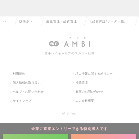
ハイ
技術系（化
生産管理・品質管理・
【品質保証/リーダー職】◇
クラ
学・素材・
品質保証・工場長（化
シガール(R)でおなじみ◇設
ス求
食品・衣
学・素材・食品・衣
立55周年の洋菓子メーカー
人TO
料）の転職
料）の転職
の求人情報
若手ハイキャリアのスカウト転職
P
利用規約
求人情報に関するポリシー
個人情報の取り扱い
推奨環境
ヘルプ・お問い合わせ
参画のお問い合わせ
サイトマップ
エン会社概要
©
en Inc.
企業に直接エントリーできる特別求人です