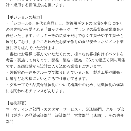
計・運用する価値提供を担います。
【ポジションの魅力】
・「シガール®」を代表商品とし、贈答用ギフトの市場を中心に多く
のお客様から愛される「ヨックモック」ブランドの品質保証業務をお
任せいたします。クッキー等の焼菓子だけでなく生菓子や半生菓子も
展開しており、まごころ込めたお菓子作りの食品安全マネジメント業
務に取り組んでいただけます。
・当社はお客様に喜んでいただくため、様々なお客様向けイベントを
考案・実施しております。開発・製造・販売・CSまで幅広く関与可能
です。企画段階から設計に入り込める業務もございます。
・製販管の一連をグループで取り組んでいるため、製造工場や開発・
店舗などお客様に近いところで仕事ができます。
・グループでの品質保証体制について構築中のため、組織体制の構築
にも関われるチャンスがあります。
【連携部署】
マーケティング部門（カスタマーサービス）、SCM部門、グループ会
社（製造）の品質保証部門、設計部門、営業部門（店舗）、その他各
部門