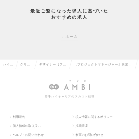
最近ご覧になった求人に基づいた
おすすめの求人
ホーム
ハイク
クリエ
デザイナー（ファ
【プロジェクトマネージャー】異業界
ラス求
イティ
ッション・インテ
歓迎◎英語力を活かし移転・改装プロ
人TO
ブ系の
リア・工業）の転
ジェクトをリード/年休130日の求人情
P
転職
職
報
若手ハイキャリアのスカウト転職
利用規約
求人情報に関するポリシー
個人情報の取り扱い
推奨環境
ヘルプ・お問い合わせ
参画のお問い合わせ