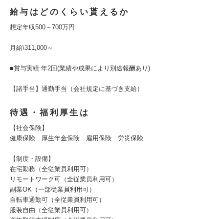
給与はどのくらい貰えるか
想定年収500～700万円
月給\311,000～
■賞与実績:年2回(業績や成果により別途報酬あり)
【諸手当】通勤手当（会社規定に基づき支給）
待遇・福利厚生は
【社会保険】
健康保険 厚生年金保険 雇用保険 労災保険
【制度・設備】
在宅勤務（全従業員利用可）
リモートワーク可（全従業員利用可）
副業OK（一部従業員利用可）
自転車通勤可（全従業員利用可）
服装自由（全従業員利用可）