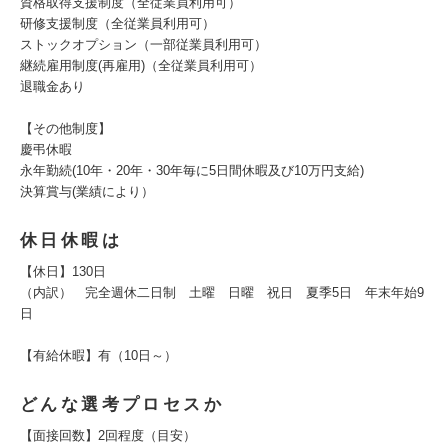
資格取得支援制度（全従業員利用可）
研修支援制度（全従業員利用可）
ストックオプション（一部従業員利用可）
継続雇用制度(再雇用)（全従業員利用可）
退職金あり
【その他制度】
慶弔休暇
永年勤続(10年・20年・30年毎に5日間休暇及び10万円支給)
決算賞与(業績により）
休日休暇は
【休日】130日
（内訳） 完全週休二日制 土曜 日曜 祝日 夏季5日 年末年始9
日
【有給休暇】有（10日～）
どんな選考プロセスか
【面接回数】2回程度（目安）