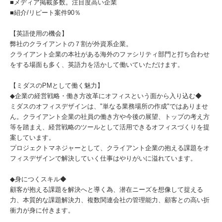
■メディア掲載多数。注目度高い企業
■紹介/リピート案件90％
【英語使用の機会】
弊社のクライアントの７割が外資系企業。
クライアント企業の本社がある海外のファシリティ部門と打ち合わせ
をする場面も多く、英語力を活かして働いていただけます。
【ミダスのPMとして働く魅力】
◆企業の経営戦略・働き方改革にオフィスという面から入り込む◆
ミダスのオフィスデザインは、"単なる業務場所の作成"ではありませ
ん。クライアント企業の社員の働き方や今後の展望、トップの考え方
等を踏まえ、経営戦略のツールとして活用できるオフィスづくりを提
案しています。
プロジェクトマネジャーとして、クライアント企業の抱える課題をオ
フィスデザインで解決していく仕事はやりがいに溢れています。
◆身につくスキル◆
顧客が抱える課題を解決へと導く為、潜在ニーズを想像して捉える
力、本質的な課題解決力、複数関連会社の管理能力、顧客との高い折
衝力が身に付きます。