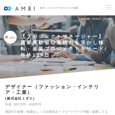
若手ハイキャリアのスカウト転職
掲載期間
26/08/05～26/08/18
【プロジェクトマネージャー】
異業界歓迎◎英語力を活かし移
転・改装プロジェクトをリード/
年休130日
求人No.HPZGD-02
デザイナー（ファッション・インテリ
ア・工業）
株式会社ミダス
年収
500万円～699万円
英語力が必要
転勤なし
土日祝休み
リモートワーク可能
副業しても