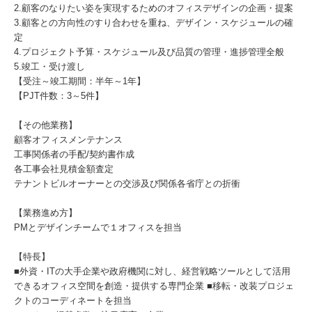
2.顧客のなりたい姿を実現するためのオフィスデザインの企画・提案
3.顧客との方向性のすり合わせを重ね、デザイン・スケジュールの確
定
4.プロジェクト予算・スケジュール及び品質の管理・進捗管理全般
5.竣工・受け渡し
【受注～竣工期間：半年～1年】
【PJT件数：3～5件】
【その他業務】
顧客オフィスメンテナンス
工事関係者の手配/契約書作成
各工事会社見積金額査定
テナントビルオーナーとの交渉及び関係各省庁との折衝
【業務進め方】
PMとデザインチームで１オフィスを担当
【特長】
■外資・ITの大手企業や政府機関に対し、経営戦略ツールとして活用
できるオフィス空間を創造・提供する専門企業 ■移転・改装プロジェ
クトのコーディネートを担当