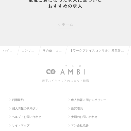
最近ご覧になった求人に基づいた
おすすめの求人
ホーム
ハイク
コンサル
その他、コン
【ワークプレイスコンサル】異業界歓
ラス求
タント系
サルタント系
迎◎英語力が活かせる！オフィスコン
人TOP
の転職
の転職
サルの求人情報
若手ハイキャリアのスカウト転職
利用規約
求人情報に関するポリシー
個人情報の取り扱い
推奨環境
ヘルプ・お問い合わせ
参画のお問い合わせ
サイトマップ
エン会社概要