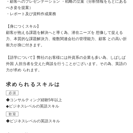
・顧客へのプレゼンテーション ・戦略の立案（分析情報をもとにある
べき姿を提案）
・レポート及び資料作成業務
【身につくスキル】
顧客が抱える課題を解決へと導く為、潜在ニーズを 想像して捉える
力、本質的な課題解決力、複数関連会社の管理能力、顧客 との高い折
衝力が身に付きます。
【語学について】弊社のお客様には外資系の企業も多い為、しばしば
外国 人担当者を交えた商談を行うことがございます。その為、英語の
力が求め られます。
求められるスキルは
必須
◆コンサルティング経験5年以上
◆ビジネスレベルの英語スキル
歓迎
◆ビジネスレベルの英語スキル