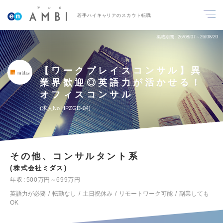
若手ハイキャリアのスカウト転職
掲載期間
26/08/07～26/08/20
【ワークプレイスコンサル】異
業界歓迎◎英語力が活かせる！
オフィスコンサル
求人No.HPZGD-04
その他、コンサルタント系
株式会社ミダス
年収
500万円～699万円
英語力が必要
転勤なし
土日祝休み
リモートワーク可能
副業しても
OK