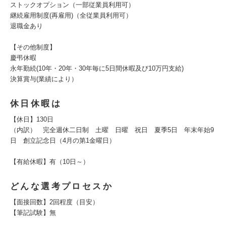
ストックオプション（一部従業員利用可）
継続雇用制度(再雇用)（全従業員利用可）
退職金あり
【その他制度】
慶弔休暇
永年勤続(10年・20年・30年毎に5日間休暇及び10万円支給)
決算賞与(業績により）
休日休暇は
【休日】130日
（内訳） 完全週休二日制 土曜 日曜 祝日 夏季5日 年末年始9
日 創立記念日（4月の第1金曜日）
【有給休暇】有（10日～）
どんな選考プロセスか
【面接回数】2回程度（目安）
【筆記試験】無