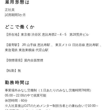
雇用形態は
正社員
試用期間3か月
どこで働くか
【所在地】東京都 渋谷区 恵比寿西2－4－5 第28荒井ビル
【最寄駅】 JR 山手線 恵比寿駅 、 東京メトロ 日比谷線 恵比寿駅 、
東急電鉄 東急東横線 代官山駅
【喫煙環境】屋内全面禁煙
【転勤】無
勤務時間は
事業場外みなし労働制（１日あたりのみなし労働時間7時間）
05:00～22:00の中で就業可能
休憩時間：60分
※入社直後はOJTのためメンター制担当者との兼ね合いで10:00～