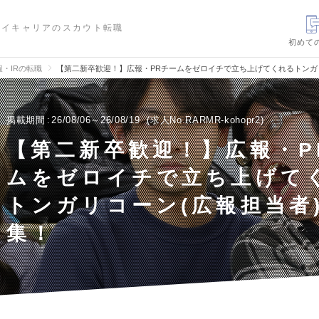
ハイキャリアのスカウト転職
初めて
報・IRの転職
【第二新卒歓迎！】広報・PRチームをゼロイチで立ち上げてくれるトンガ
掲載期間
26/08/06～26/08/19
求人No.RARMR-kohopr2
【第二新卒歓迎！】広報・P
ムをゼロイチで立ち上げて
トンガリコーン(広報担当者
集！