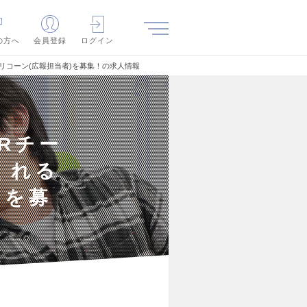
の方へ
会員登録
ログイン
リコーン(広報担当者)を募集！の求人情報
Rチー
くれる
)を募