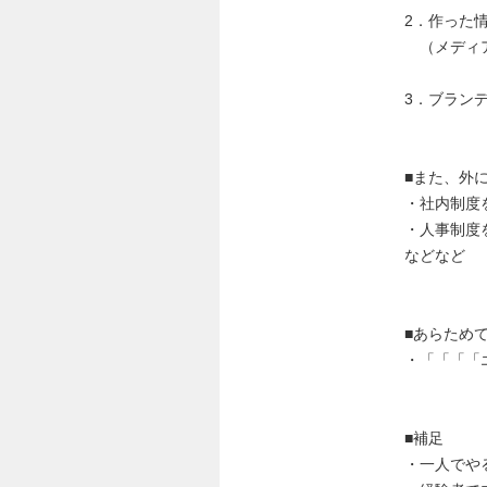
2．作った
（メディア
3．ブラン
■また、外
・社内制度
・人事制度
などなど
■あらため
・「「「「
■補足
・一人でや