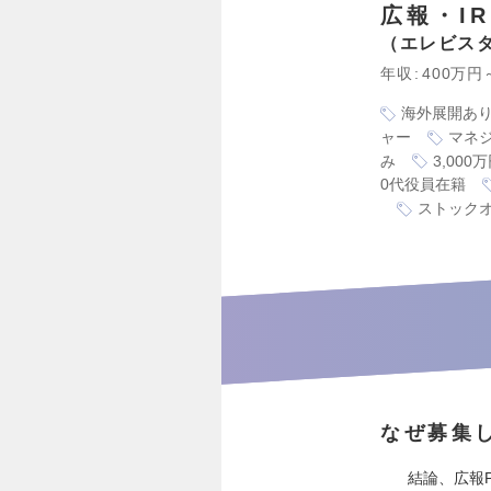
広報・IR
エレビス
年収
400万円
海外展開あ
ャー
マネ
み
3,00
0代役員在籍
ストック
なぜ募集
結論、広報