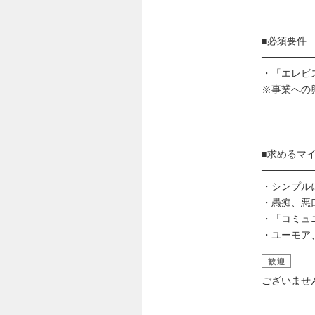
■必須要件
───────
・「エレビ
※事業への
■求めるマ
───────
・シンプル
・愚痴、悪
・「コミュ
・ユーモア
歓迎
ございませ