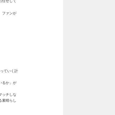
お任せして
、ファンが
。
なっていく計
いるか」が
マッチしな
る素晴らし