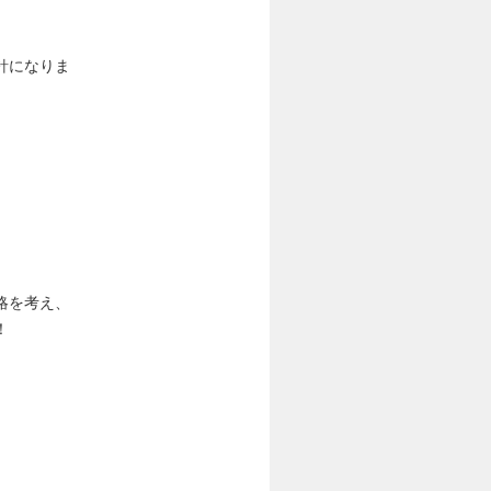
針になりま
略を考え、
！