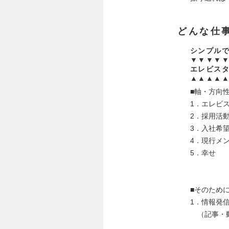
どんな仕
シンプル
▼▼▼▼
エレビス
▲▲▲▲
■軸・方向
1．エレビ
2．採用活
3．入社希
4．現行メ
5．幸せ
■そのため
1．情報発
（記事・動