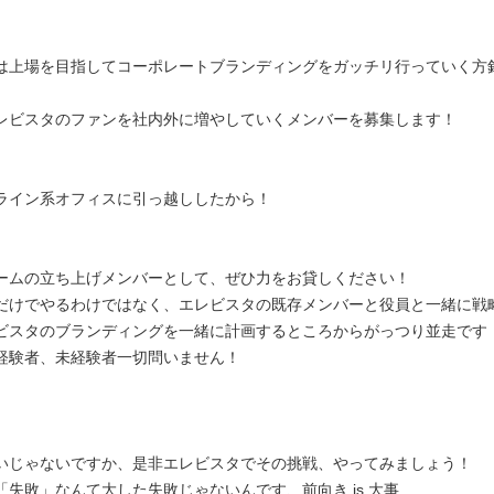
は上場を目指してコーポレートブランディングをガッチリ行っていく方
レビスタのファンを社内外に増やしていくメンバーを募集します！
ライン系オフィスに引っ越ししたから！
ームの立ち上げメンバーとして、ぜひ力をお貸しください！
だけでやるわけではなく、エレビスタの既存メンバーと役員と一緒に戦
ビスタのブランディングを一緒に計画するところからがっつり並走です
経験者、未経験者一切問いません！
いじゃないですか、是非エレビスタでその挑戦、やってみましょう！
「失敗」なんて大した失敗じゃないんです、前向き is 大事