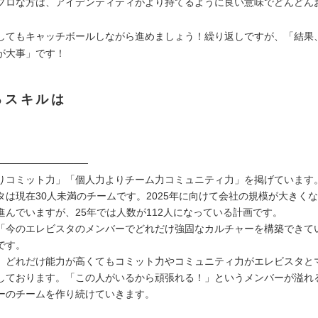
プロな方は、アイデンティティがより持てるように良い意味でどんどん
してもキャッチボールしながら進めましょう！繰り返しですが、「結果
が大事」です！
るスキルは
─────────────
りコミット力」「個人力よりチーム力コミュニティ力」を掲げています
タは現在30人未満のチームです。2025年に向けて会社の規模が大きく
進んでいますが、25年では人数が112人になっている計画です。
「今のエレビスタのメンバーでどれだけ強固なカルチャーを構築できて
です。
、どれだけ能力が高くてもコミット力やコミュニティ力がエレビスタと
しております。「この人がいるから頑張れる！」というメンバーが溢れ
ーのチームを作り続けていきます。