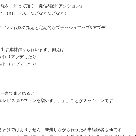
情報を、知って頂く「発信&認知アクション」
、sns、マス、などなどなどなど）
ディング戦略の策定と定期的なブラッシュアップ&アプデ
に出す素材作りも行います、例えば
を作りアプデしたり
を作りアプデしたり
て一言でまとめると
エレビスタのファンを増やす」」」」ことがミッションです！
るわけではありません、並走しながら行うため未経験者もokです！