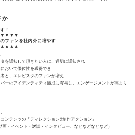
事か
です！
▼▼▼▼▼
タのファンを社内外に増やす
▲▲▲▲▲
性
スタを認知して頂きたい人に、適切に認知され
動において優位性を獲得でき
望者と、エレビスタのファンが増え
ンバーのアイデンティティ醸成に寄与し、エンゲージメントが高まり
に、
信コンテンツの「ディレクション&制作アクション」
画・イベント・対談・インタビュー、などなどなどなど）