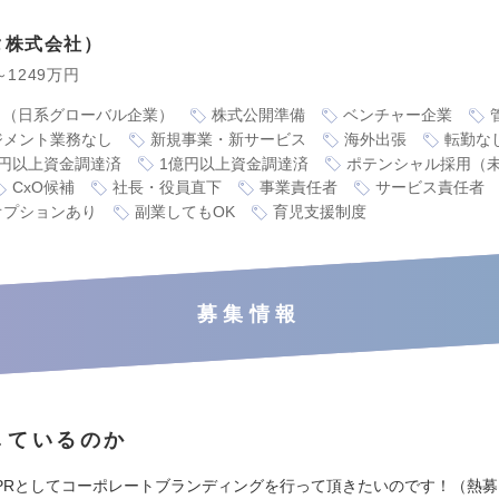
タ株式会社
～1249万円
り（日系グローバル企業）
株式公開準備
ベンチャー企業
ジメント業務なし
新規事業・新サービス
海外出張
転勤な
0万円以上資金調達済
1億円以上資金調達済
ポテンシャル採用（
CxO候補
社長・役員直下
事業責任者
サービス責任者
オプションあり
副業してもOK
育児支援制度
募集情報
しているのか
PRとしてコーポレートブランディングを行って頂きたいのです！（熱募