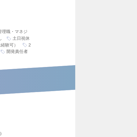
管理職・マネジ
し
土日祝休
未経験可）
2
開発責任者
）