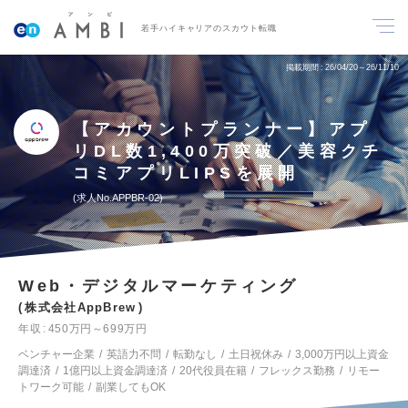
若手ハイキャリアのスカウト転職
掲載期間
26/04/20～26/11/10
【アカウントプランナー】アプ
リDL数1,400万突破／美容クチ
コミアプリLIPSを展開
求人No.APPBR-02
Web・デジタルマーケティング
株式会社AppBrew
年収
450万円～699万円
ベンチャー企業
英語力不問
転勤なし
土日祝休み
3,000万円以上資金
調達済
1億円以上資金調達済
20代役員在籍
フレックス勤務
リモー
トワーク可能
副業してもOK