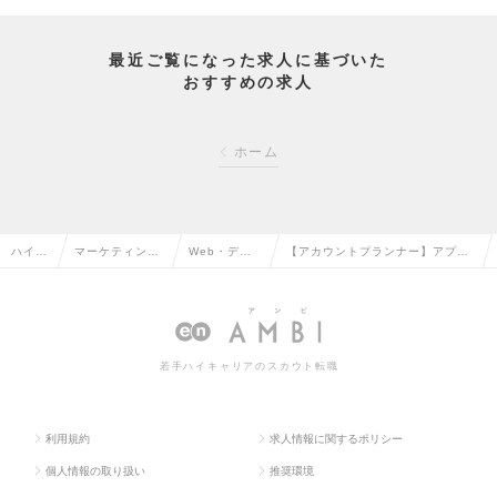
最近ご覧になった求人に基づいた
おすすめの求人
ホーム
ハイク
マーケティン
Web・デジ
【アカウントプランナー】アプリ
ラス求
グ・販促企画・
タルマーケテ
DL数1,400万突破／美容クチコミ
人TOP
商品開発系の転
ィングの転職
アプリLIPSを展開の求人情報
職
若手ハイキャリアのスカウト転職
利用規約
求人情報に関するポリシー
個人情報の取り扱い
推奨環境