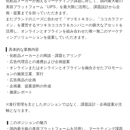
化粧品メーカーが抱えるマーケティング課題に対して、国内最大級の
美容プラットフォーム「LIPS」を最大限に活用し、課題設計から企
画・提案までを担っていただきます。
またブランドのニーズに合わせて「マツモトキヨシ」「ココカラファ
イン」を運営するマツキヨココカラ＆カンパニーの膨大なアセットを
活用し、オンラインとオフラインを組み合わせた唯一無二のマーケテ
ィングソリューションを提案していただきます。
▍具体的な業務内容
・化粧品メーカーとの商談・課題ヒアリング
・広告代理店との連携および企画提案
・オンラインまたはオンラインとオフラインを融合させたプロモーシ
ョンの施策立案、実行
・広告商品の企画
・企画書、提案資料の作成
・施策レポート
※進行管理を主としたポジションではなく、課題設計・企画提案が主
軸となります。
▍このポジションの魅力
・国内最大級の美容プラットフォームを活用し、マーケティング課題