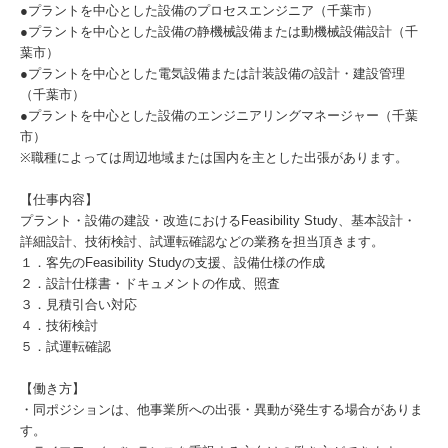
●プラントを中心とした設備のプロセスエンジニア（千葉市）
●プラントを中心とした設備の静機械設備または動機械設備設計（千
葉市）
●プラントを中心とした電気設備または計装設備の設計・建設管理
（千葉市）
●プラントを中心とした設備のエンジニアリングマネージャー（千葉
市）
※職種によっては周辺地域または国内を主とした出張があります。
【仕事内容】
プラント・設備の建設・改造におけるFeasibility Study、基本設計・
詳細設計、技術検討、試運転確認などの業務を担当頂きます。
１．客先のFeasibility Studyの支援、設備仕様の作成
２．設計仕様書・ドキュメントの作成、照査
３．見積引合い対応
４．技術検討
５．試運転確認
【働き方】
・同ポジションは、他事業所への出張・異動が発生する場合がありま
す。