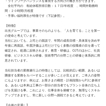
・ライフワークバンランスを重視する方向けの働き方ができます。
全社平均の 有給休暇所得日数：１７日/年程度 、時間外勤務時
間：２０時間/月程度
・手厚い福利厚生が特徴です（下記参照）。
【特徴】
出光グループでは、事業そのものよりも、「人を育てる」ことを第一
の使命と考えています。
当社においても、上司との面談で、年間の成長目標・具体策を決め半
年後に再面談。年度評価は上司だけでなく多数の役職者の目を通って
確定され、処遇に反映されます。教育・研修は、OJTのほかに、社員
研修、ビジネススキル研修、技術専門の分野ごとの研修と体系的に用
意されています。
当社担当者の業務遂行上の特徴としては、比較的広い範囲、あるいは
隣接する業務をカバーすることが多いことが言えます。ご本人の姿勢
にもよりますが、例えば、お客さまの構想・計画段階からPJに参画す
る、あるいは本来は工事の一部分の担当者でもプラント全体の立ち上
げを見届ける事。これにより、仕事全体を俯瞰でき、無理なくスキル
アップできますし、常に新しい分野へ挑戦できると考えています。
【今後の見通し】