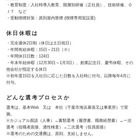
・教育制度：入社時導入教育、階層別研修（正社員）、技術研修、Ｏ
ＪＴ など
・受動喫煙対策：原則屋内禁煙 (喫煙専用室設置)
休日休暇は
・完全週休2日制（休日は土日祝日）
・年間有給休暇：15日～21日（※）
・年間休日日数：124日
・年末年始休暇（12月30日～1月3日）、創業記念日、慶弔休暇、その
他会社が指定する休日
※初年度15日を入社日に応じた日数を入社時に付与。以降毎年4月に
付与。
どんな選考プロセスか
選考は、基本Web 又は 本社（千葉市海浜幕張又は事業所）で実
施。
※カジュアル面談（人事）→書類選考（履歴書、職務経歴書）→一次
選考（役職者面接、適性検査）→二次選考（役員面接）
※選考のための交通費は、原則、支給しません。