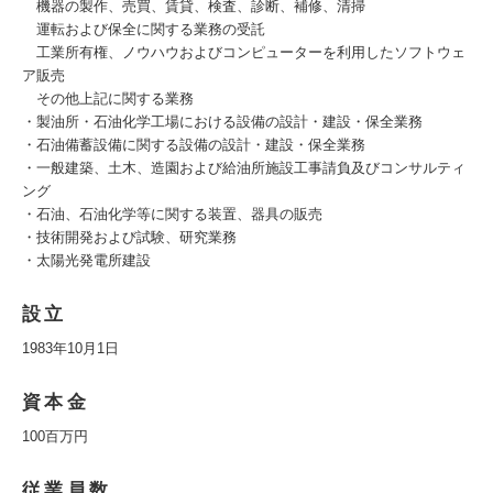
機器の製作、売買、賃貸、検査、診断、補修、清掃
運転および保全に関する業務の受託
工業所有権、ノウハウおよびコンピューターを利用したソフトウェ
ア販売
その他上記に関する業務
・製油所・石油化学工場における設備の設計・建設・保全業務
・石油備蓄設備に関する設備の設計・建設・保全業務
・一般建築、土木、造園および給油所施設工事請負及びコンサルティ
ング
・石油、石油化学等に関する装置、器具の販売
・技術開発および試験、研究業務
・太陽光発電所建設
設立
1983年10月1日
資本金
100百万円
従業員数