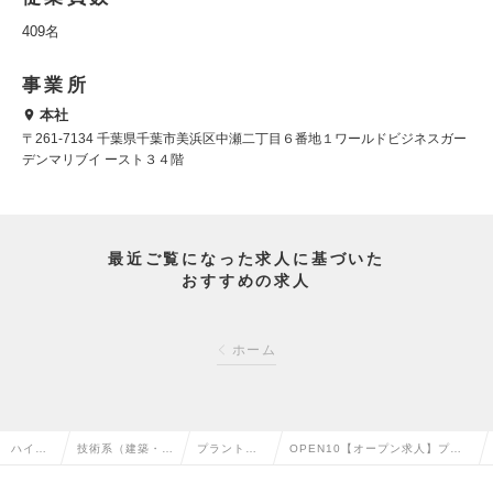
409名
事業所
本社
〒261-7134 千葉県千葉市美浜区中瀬二丁目６番地１ワールドビジネスガー
デンマリブイ ースト３４階
最近ご覧になった求人に基づいた
おすすめの求人
ホーム
ハイク
技術系（建築・設
プラントエ
OPEN10【オープン求人】プラ
ラス求
備・土木・プラン
ンジニアリ
ント設計者（千葉市）/出光興産