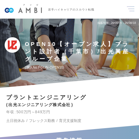
若手ハイキャリアのスカウト転職
掲載期間
26/08/05～26/08/18
OPEN10【オープン求人】プラ
ント設計者（千葉市）/出光興産
グループ企業
求人No.FGLIN-OPEN10
プラントエンジニアリング
出光エンジニアリング株式会社
年収
500万円～849万円
土日祝休み
フレックス勤務
育児支援制度