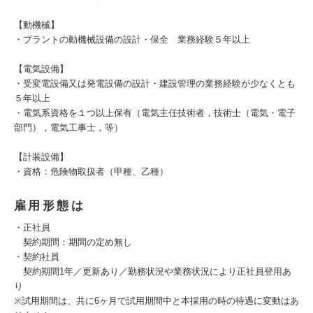
【動機械】
・プラントの動機械設備の設計・保全 業務経験５年以上
【電気設備】
・受変電設備又は発電設備の設計・建設管理の業務経験が少なくとも
５年以上
・電気系資格を１つ以上保有（電気主任技術者，技術士（電気・電子
部門），電気工事士，等）
【計装設備】
・資格：危険物取扱者（甲種、乙種）
雇用形態は
・正社員
契約期間：期間の定め無し
・契約社員
契約期間1年／更新あり／勤務状況や業務状況により正社員登用あ
り
※試用期間は、共に6ヶ月で試用期間中と本採用の時の待遇に変動はあ