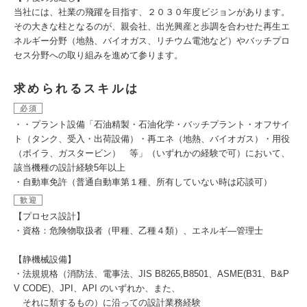
当社には、社業の飛躍を目指す、２０３０年度ビジョンがあります。
その大きな柱となるのが、親会社、出光興産と歩調を合わせた再生エ
ネルギー分野（地熱、バイオガス、リチウム電池など）やバッチプロ
セス分野への取り組みを進めて参ります。
求められるスキルは
必須
・・プラント設備「石油精製・石油化学・バッチプラント・オフサイ
ト（タンク、受入・出荷設備）・再エネ（地熱、バイオガス）・用役
（ボイラ、ガスタービン） 等」（いずれかの経験で可）において、
該当機種の設計経験5年以上
・自動車免許（普通自動車第１種、所有していない時は応談可）
歓迎
【プロセス設計】
・資格：危険物取扱者（甲種、乙種４類）、エネルギ―管理士
【静機械設備】
・法規規格（消防法、電事法、JIS B8265,B8501、ASME(B31、B&P
V CODE)、JPI、API のいずれか、また、
それに類するもの）に沿っての設計業務経験