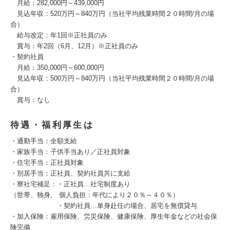
月給：282,000円～439,000円
見込年収：520万円～840万円（当社平均残業時間２０時間/月の場
合）
給与改定：年1回※正社員のみ
賞与：年2回（6月、12月）※正社員のみ
・契約社員
月給：350,000円～600,000円
見込年収：500万円～840万円（当社平均残業時間２０時間/月の場
合）
賞与：なし
待遇・福利厚生は
・通勤手当：全額支給
・家族手当：子供手当あり／正社員対象
・住宅手当：正社員対象
・別居手当：正社員、契約社員共に支給
・寮社宅補足：・正社員…社宅制度あり
（世帯、独身, 個人負担：年代により２０％～４０％）
・契約社員…単身赴任の場合、居宅を無償貸与
・加入保険：雇用保険、労災保険、健康保険、厚生年金などの社会保
険完備