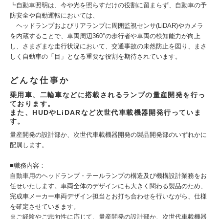
┗自動車照明は、今や光を照らすだけの役割に留まらず、自動車の予
防安全や自動運転においては、
ヘッドランプおよびリアランプに周囲監視センサ(LiDAR)やカメラ
を内蔵することで、車両周辺360°の歩行者や車両の検知能力が向上
し、さまざまな走行状況において、交通事故の未然防止を図り、まさ
しく自動車の「目」となる重要な役割を期待されています。
どんな仕事か
乗用車、二輪車などに搭載されるランプの量産開発を行っ
ております。
また、HUDやLiDARなど次世代車載機器開発行っていま
す。
量産開発の設計部か、次世代車載機器開発の製品開発部のいずれかに
配属します。
■職務内容：
自動車用のヘッドランプ・テールランプの構造及び機構設計業務をお
任せいたします。車両全体のデザインにも大きく関わる製品のため、
完成車メーカー車両デザイン担当とお打ち合わせを行いながら、仕様
を確定させていきます。
※ご経験やご志向性に応じて、量産開発の設計部か、次世代車載機器