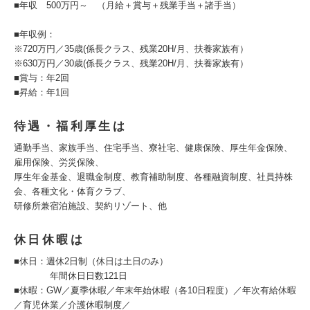
■年収 500万円～ （月給＋賞与＋残業手当＋諸手当）
■年収例：
※720万円／35歳(係長クラス、残業20H/月、扶養家族有）
※630万円／30歳(係長クラス、残業20H/月、扶養家族有）
■賞与：年2回
■昇給：年1回
待遇・福利厚生は
通勤手当、家族手当、住宅手当、寮社宅、健康保険、厚生年金保険、
雇用保険、労災保険、
厚生年金基金、退職金制度、教育補助制度、各種融資制度、社員持株
会、各種文化・体育クラブ、
研修所兼宿泊施設、契約リゾート、他
休日休暇は
■休日：週休2日制（休日は土日のみ）
年間休日日数121日
■休暇：GW／夏季休暇／年末年始休暇（各10日程度）／年次有給休暇
／育児休業／介護休暇制度／