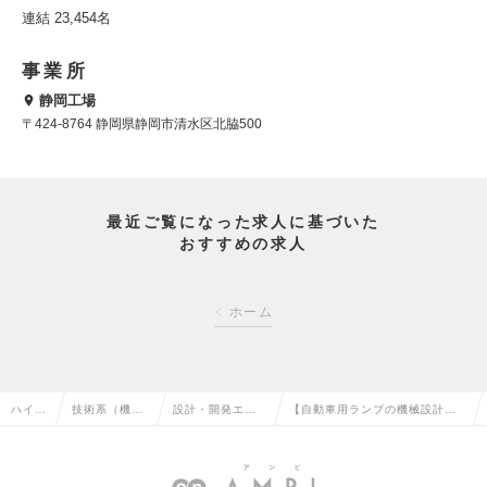
連結 23,454名
事業所
静岡工場
〒424-8764 静岡県静岡市清水区北脇500
最近ご覧になった求人に基づいた
おすすめの求人
ホーム
ハイク
技術系（機
設計・開発エン
【自動車用ランプの機械設計】
ラス求
械・メカト
ジニア（自動
～グローバルトップシェアの車
人TO
ロ・自動車）
車・輸送機器）
載用ランプメーカー～の求人情