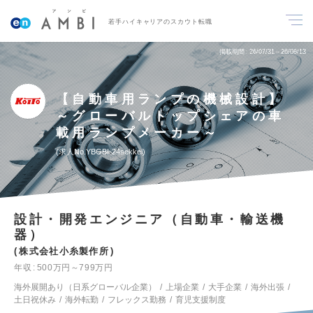
若手ハイキャリアのスカウト転職
掲載期間
26/07/31～26/08/13
【自動車用ランプの機械設計】
～グローバルトップシェアの車
載用ランプメーカー～
求人No.YBGBI-24sekkei
設計・開発エンジニア（自動車・輸送機
器）
株式会社小糸製作所
年収
500万円～799万円
海外展開あり（日系グローバル企業）
上場企業
大手企業
海外出張
土日祝休み
海外転勤
フレックス勤務
育児支援制度