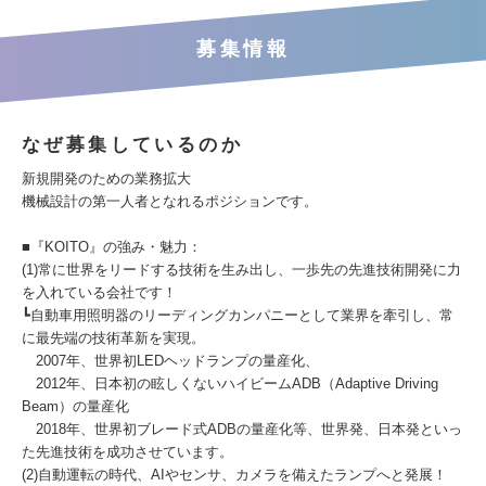
募集情報
なぜ募集しているのか
新規開発のための業務拡大
機械設計の第一人者となれるポジションです。
■『KOITO』の強み・魅力：
(1)常に世界をリードする技術を生み出し、一歩先の先進技術開発に力
を入れている会社です！
┗自動車用照明器のリーディングカンパニーとして業界を牽引し、常
に最先端の技術革新を実現。
2007年、世界初LEDヘッドランプの量産化、
2012年、日本初の眩しくないハイビームADB（Adaptive Driving
Beam）の量産化
2018年、世界初ブレード式ADBの量産化等、世界発、日本発といっ
た先進技術を成功させています。
(2)自動運転の時代、AIやセンサ、カメラを備えたランプへと発展！