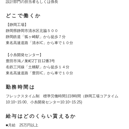
設計部門の担当者もしくは係長
どこで働くか
【静岡工場】
静岡県静岡市清水区北脇５００
静岡鉄道「狐ヶ崎駅」から徒歩７分
東名高速道路「清水IC」から車で１０分
【小糸開発センター】
豊田市鴻ノ巣町2丁目12番3号
名鉄三河線「土橋駅」から徒歩１４分
東名高速道路「豊田IC」から車で１０分
勤務時間は
フレックスタイム制 標準労働時間1日8時間（静岡工場コアタイム
10:10~15:00、小糸開発センター10:10~15:25)
給与はどのくらい貰えるか
■月給 25万円以上