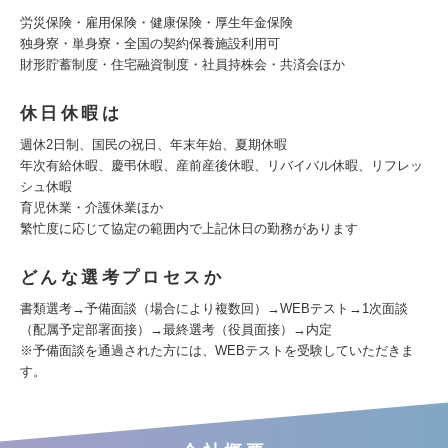
労災保険・雇用保険・健康保険・厚生年金保険
独身寮・単身寮・全国の契約保養施設利用可
財形貯蓄制度・住宅融資制度・社員持株会・共済会ほか
休日休暇は
週休2日制、国民の祝日、年末年始、夏期休暇
年次有給休暇、慶弔休暇、産前産後休暇、リバイバル休暇、リフレッ
シュ休暇
育児休業・介護休業ほか
繁忙度に応じて協定の範囲内で上記休日の勤務があります
どんな選考プロセスか
書類選考→予備面談（場合により複数回）→WEBテスト→1次面談
（配属予定部署面接）→最終選考（役員面接）→内定
※予備面談を通過された方には、WEBテストを受験していただきま
す。