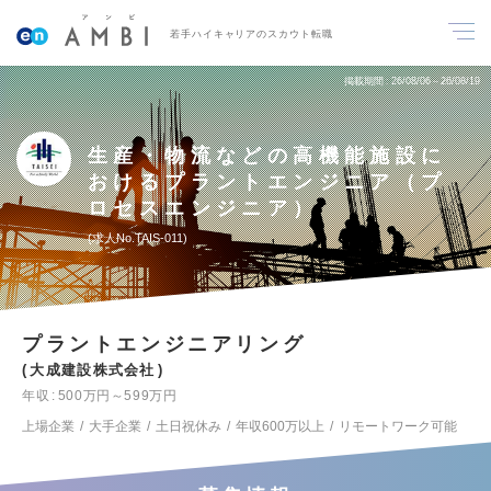
若手ハイキャリアのスカウト転職
掲載期間
26/08/06～26/08/19
生産・物流などの高機能施設に
おけるプラントエンジニア（プ
ロセスエンジニア）
求人No.TAIS-011
プラントエンジニアリング
大成建設株式会社
年収
500万円～599万円
上場企業
大手企業
土日祝休み
年収600万以上
リモートワーク可能