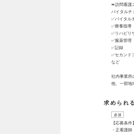
⏩訪問看護
バイタルチ
✅バイタル
✅療養指導
✅リハビリ
✅服薬管理
✅記録
✅セカンドコ
など
社内事業所
他、一部地
求められ
必須
【応募条件
・正看護師