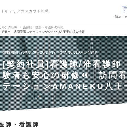
ハイキャリアのスカウト転職
初めて
カル）の転職
薬剤師・医師・看護師の転職
心の研修⏪ 訪問看護ステーションAMANEKU八王子の求人情報
掲載期間
25/08/29～26/10/17
求人No.JLKVU-N24
[契約社員]看護師/准看護師
験者も安心の研修⏪ 訪問
テーションAMANEKU八王
医師・看護師