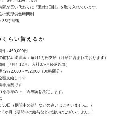
間45分、休憩：75分
時間が長い代わりに『週休3日制』を取り入れています。
位の変形労働時間制
35時間/週
のくらい貰えるか
0円～460,000円
の前払い退職金：毎月1万円支給（月給に含まれております）
2回（7月と12月、入社3か月経過以降）
¥72,000～¥92,000（30時間分）
全額支給します
業非推奨です
力を考慮の上、給与額を決定します。
給
：30日（期間中の給与などの違いはございません。）
：3か月（期間中の給与などの違いはございません。）