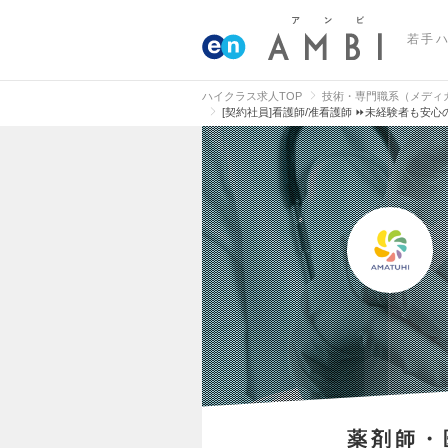
若手
ハイクラス求人TOP
技術・専門職系（メディ
[契約社員]看護師/准看護師 ⏩未経験者も安
薬剤師・