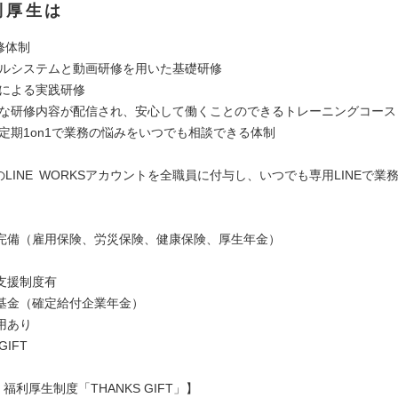
利厚生は
修体制
ュアルシステムと動画研修を用いた基礎研修
員による実践研修
新たな研修内容が配信され、安心して働くことのできるトレーニングコース
の定期1on1で業務の悩みをいつでも相談できる体制
LINE WORKSアカウントを全職員に付与し、いつでも専用LINEで業
」
完備（雇用保険、労災保険、健康保険、厚生年金）
支援制度有
基金（確定給付企業年金）
用あり
GIFT
I 福利厚生制度「THANKS GIFT」】