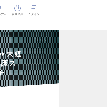
の方へ
会員登録
ログイン
 ⏩未経
看護ス
子