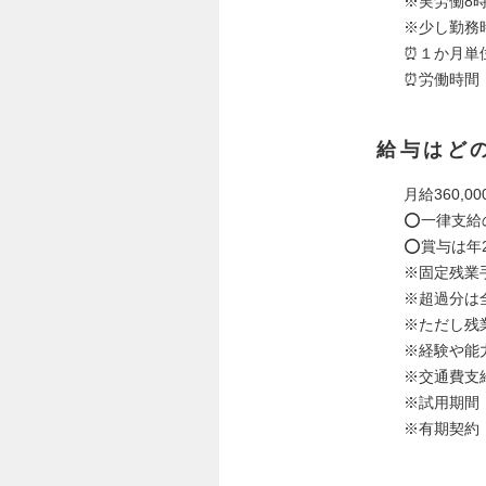
※実労働8時
※少し勤務
⏰１か月単
⏰労働時間：
給与はど
月給360,00
⭕一律支給
⭕賞与は年
※固定残業手当
※超過分は
※ただし残
※経験や能
※交通費支
※試用期間
※有期契約