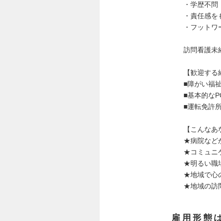
・学歴不問
・責任感を
・フットワ
訪問看護未
【歓迎する
■障がい福
■基本的な
■運転免許
【こんなあ
★病院など
★コミュニ
★明るい職
★地域で心
★地域の訪
雇用形態