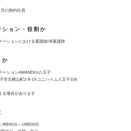
ヶ月の契約社員
ジション・役割か
テーションにおける看護師/准看護師
くか
ーションAMANEKU八王子
子市元横山町2-9-19 ユニハイム八王子106
よる場合があります
は
9時00分～19時00分