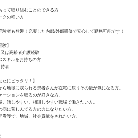
もって取り組むことのできる方
ークの軽い方
経験者も歓迎！充実した内部/外部研修で安心して勤務可能です！
経験】
祉又は高齢者介護経験
PCスキルをお持ちの方
所持者
なたにピッタリ！】
から地域に戻られる患者さんが在宅に戻りその後が気になる方。
ケーションを取るのが好きな方。
場、話しやすい、相談しやすい職場で働きたい方。
の病に苦しんでる方の力になりたい方。
問看護で、地域、社会貢献をされたい方。
は