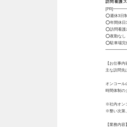
訪問看護
[PR]━━
⭕週休3日
⭕年間休日
⭕訪問看護
⭕夜勤なし
⭕駐車場完
━━━━━━
【お仕事内
主な訪問先
オンコール
時間体制の
※社内オン
※整い次第
【業務内容