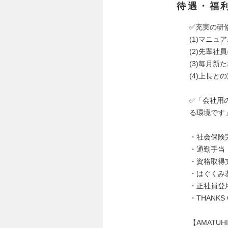
待遇・福
✅充実の研
(1)マニ
(2)先輩社
(3)毎月
(4)上長と
✅「会社用の
る環境です
・社会保険
・通勤手当
・資格取得
・はぐくみ
・正社員登
・THANKS 
【AMATUH