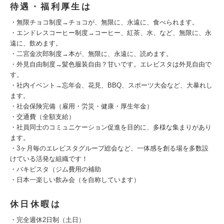
待遇・福利厚生は
・無限チョコ制度→チョコが、無限に、永遠に、食べられます。
・エンドレスコーヒー制度→コーヒー、紅茶、水、など、無限に、永
遠に、飲めます。
・二宮金次郎制度→本が、無限に、永遠に、読めます。
・外見自由制度→髪色服装自由？甘いです。エレビスタは外見自由で
す。
・社内イベント→忘年会、花見、BBQ、スポーツ大会など、大暴れし
ます。
・社会保険完備（雇用・労災・健康・厚生年金）
・交通費（全額支給）
・社員同士のコミュニケーション促進を目的に、多様な集まりがあり
ます。
・3ヶ月毎のエレビスタグループ総会など、一体感を創る場を多数設
けている活発な組織です！
・バキビスタ（ジム費用の補助
・日本一楽しい飲み会（を自称しています）
休日休暇は
・完全週休2日制（土日）