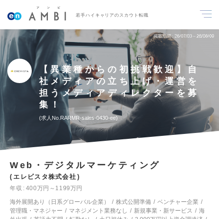
若手ハイキャリアのスカウト転職
掲載期間
26/07/03～26/08/09
【異業種からの初挑戦歓迎】自
社メディアの立ち上げ・運営を
担うメディアディレクターを募
集！
求人No.RARMR-sales-0430-ee
Web・デジタルマーケティング
エレビスタ株式会社
年収
400万円～1199万円
海外展開あり（日系グローバル企業）
株式公開準備
ベンチャー企業
管理職・マネジャー
マネジメント業務なし
新規事業・新サービス
海