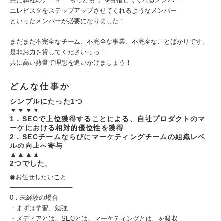
共に弊社のテーマ「“もっとも”」を目指してくれるメンバー
エレビスタをステップアップさせてくれるようなメンバー
といったメンバーが必要になりました！
まだまだ不完全なチーム、不完全な事業、不完全なことばかりです。
是非お力を貸してくださいっっ！
共に高い熱量で理想を追いかけましょう！
どんな仕事か
シンプルにたった1つ
▼▼▼▼
1．SEOで上位獲得することによる、自社プロダクトのマ
ーケにおける相対的優位性を獲得
2．SEOチームならびにマーケティングチームの組織レベ
ルの向上へ寄与
▲▲▲▲
2つでした。
◉お任せしたいこと
──────────────
0．未経験の場合
・まずは学習、勉強
・メディアとは、SEOとは、マーケティングとは、を吸収