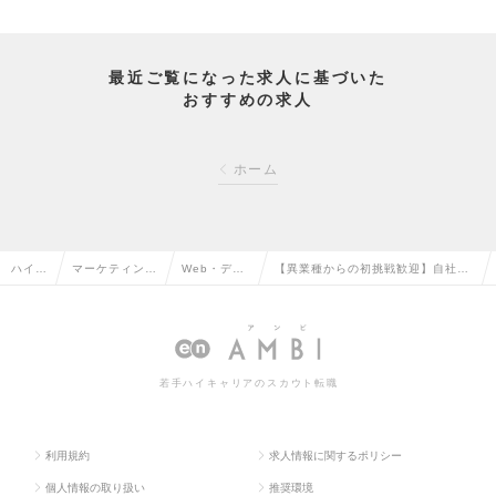
最近ご覧になった求人に基づいた
おすすめの求人
ホーム
ハイク
マーケティン
Web・デジ
【異業種からの初挑戦歓迎】自社メ
ラス求
グ・販促企画・
タルマーケ
ディアの立ち上げ・運営を担うメデ
人TO
商品開発系の転
ティングの
ィアディレクターを募集！の求人情
P
職
転職
報
若手ハイキャリアのスカウト転職
利用規約
求人情報に関するポリシー
個人情報の取り扱い
推奨環境