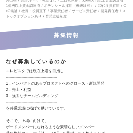
外出張
英語力不問
転勤なし
土日祝休み
3,000万円以上資金調達済
1億円以上資金調達済
ポテンシャル採用（未経験可）
20代役員在籍
C
xO候補
社長・役員直下
事業責任者
サービス責任者
開発責任者
ス
トックオプションあり
育児支援制度
募集情報
なぜ募集しているのか
エレビスタでは現在上場を目指し
-------------------------------------------
1．インパクトのあるプロダクトへのグロース・新規開発
2．売上・利益
3．強固なチームビルディング
-------------------------------------------
を共通認識に掲げて動いています。
そこで、上場に向けて、
ボードメンバーになれるような素晴らしいメンバー