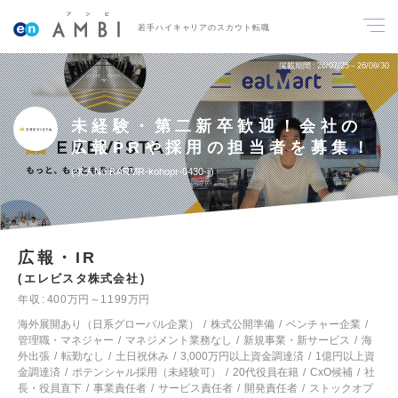
若手ハイキャリアのスカウト転職
掲載期間
26/07/25～26/08/30
未経験・第二新卒歓迎！会社の
広報PRや採用の担当者を募集！
求人No.RARMR-kohopr-0430-jj
広報・IR
エレビスタ株式会社
年収
400万円～1199万円
海外展開あり（日系グローバル企業）
株式公開準備
ベンチャー企業
管理職・マネジャー
マネジメント業務なし
新規事業・新サービス
海
外出張
転勤なし
土日祝休み
3,000万円以上資金調達済
1億円以上資
金調達済
ポテンシャル採用（未経験可）
20代役員在籍
CxO候補
社
長・役員直下
事業責任者
サービス責任者
開発責任者
ストックオプ