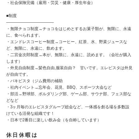
・社会保険完備（雇用・労災・健康・厚生年金）
■制度
─────────────────
・無限チョコ制度→チョコをはじめとするお菓子類が、無限に、永遠
に、食べられます。
・エンドレスコーヒー制度→コーヒー、紅茶、水、野菜ジュースな
ど、無限に、永遠に、飲めます。
・二宮金次郎制度→本が、無限に、永遠に、読めます。（会社が購入
します）
・外見自由制度→髪色自由,服装自由？ 甘いです。エレビスタは外見
が自由です。
・バキビスタ（ジム費用の補助
・社内イベント→忘年会、花見、BBQ、スポーツ大会など
・部活→野球部、ボルダリング部、ゲーム部、サウナ部、フェス部な
どなど
・3ヶ月毎のエレビスタグループ総会など、一体感を創る場を多数設
けている活発な組織です！
・日本で2番目に楽しい飲み会（を自称しています）
休日休暇は