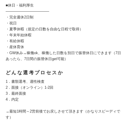
■休日・福利厚生
─────────────────
・完全週休2日制
・祝日
・夏季休暇（規定の日数を自由な日程で取得）
・年末年始休暇
・有給休暇
・産休育休
・GW休み→稼働ok、稼働した日数を別日で振替休日にできます（7日
あったら、7日間の振替休日get可能）
どんな選考プロセスか
1．書類選考、適性検査
2．面接（オンライン）1-2回
3．最終面接
4．内定
→最短1時間～2営前後でお戻しさせて頂きます（かなりスピーディで
す）