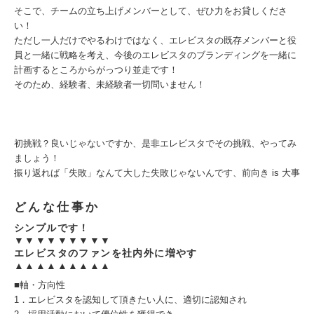
そこで、チームの立ち上げメンバーとして、ぜひ力をお貸しくださ
い！
ただし一人だけでやるわけではなく、エレビスタの既存メンバーと役
員と一緒に戦略を考え、今後のエレビスタのブランディングを一緒に
計画するところからがっつり並走です！
そのため、経験者、未経験者一切問いません！
初挑戦？良いじゃないですか、是非エレビスタでその挑戦、やってみ
ましょう！
振り返れば「失敗」なんて大した失敗じゃないんです、前向き is 大事
どんな仕事か
シンプルです！
▼▼▼▼▼▼▼▼▼
エレビスタのファンを社内外に増やす
▲▲▲▲▲▲▲▲▲
■軸・方向性
1．エレビスタを認知して頂きたい人に、適切に認知され