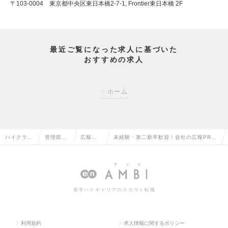
〒103-0004 東京都中央区東日本橋2-7-1, Frontier東日本橋 2F
最近ご覧になった求人に基づいた
おすすめの求人
ホーム
ハイクラス
管理部門
広報・I
未経験・第二新卒歓迎！会社の広報PRや
求人TOP
系の転職
Rの転職
採用の担当者を募集！の求人情報
若手ハイキャリアのスカウト転職
利用規約
求人情報に関するポリシー