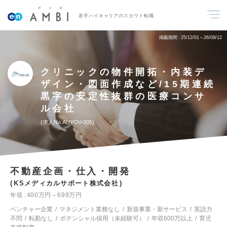
若手ハイキャリアのスカウト転職
掲載期間
25/12/01～26/09/12
クリニックの物件開拓・内装デ
ザイン・図面作成など/15期連続
黒字の安定性抜群の医療コンサ
ル会社
求人No.AUYOV-005
不動産企画・仕入・開発
KSメディカルサポート株式会社
年収
400万円～699万円
ベンチャー企業
マネジメント業務なし
新規事業・新サービス
英語力
不問
転勤なし
ポテンシャル採用（未経験可）
年収600万以上
育児