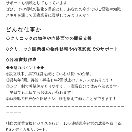
サポートも領域としてもっています。
ぜひ、その領域の強化を目的とし、あなたの今までのご経験や知識・
スキルを通して医療業界に貢献してみませんか？
どんな仕事か
◇クリニックの物件や内装面での開業支援
◇クリニック開業後の物件移転や内装変更でのサポート
◇各種書類作成
◆◆魅力ポイント◆◆
◎設立以来、黒字経営を続けている成長中の企業。
◎賞与年2回。昇給・昇格も年2回以上のチャンスがあります！
◎シフト制で希望休がとりやすく、（実質自分で休みを決めます）
平日でも土日でもお休みが取れます！
◎勤務地の神戸から転勤ナシ。腰を据えて働くことができます！
＿＿＿＿＿＿＿＿＿＿＿＿＿＿＿＿＿＿＿＿＿＿＿＿＿＿＿＿＿＿＿
＿＿＿＿
独自の開業支援ビジネスを行い、15期連続黒字経営の成長を続ける、
KSメディカルサポート。