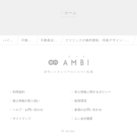
ホーム
ハイク
不動産
不動産企
クリニックの物件開拓・内装デザイン・図
ラス求
系専門
画・仕入・
面作成など/15期連続黒字の安定性抜群の
人TOP
職の転
開発の転職
医療コンサル会社の求人情報
職
若手ハイキャリアのスカウト転職
利用規約
求人情報に関するポリシー
個人情報の取り扱い
推奨環境
ヘルプ・お問い合わせ
参画のお問い合わせ
サイトマップ
エン会社概要
©
en Inc.