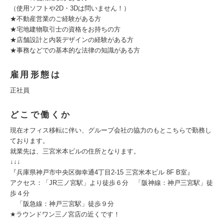
（使用ソフトや2D・3Dは問いません！）
★不動産営業のご経験がある方
★宅地建物取引士の資格をお持ちの方
★店舗設計と内装デザインの経験がある方
★事務などでの基本的な法律の知識がある方
雇用形態は
正社員
どこで働くか
現在オフィス移転に伴い、グループ会社の協力のもとこちらで勤務し
ております。
就業先は、三宮米本ビルの住所となります。
↓↓↓
『兵庫県神戸市中央区御幸通4丁目2‐15 三宮米本ビル 8F B室』
アクセス：「JR三ノ宮駅」より徒歩６分 「阪神線：神戸三宮駅」徒
歩４分
「阪急線：神戸三宮駅」徒歩９分
★ラウンドワン三ノ宮店の近くです！