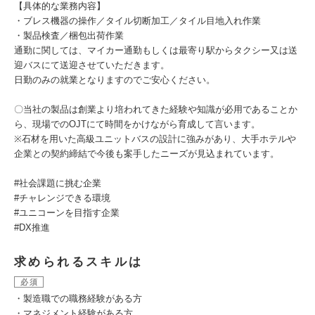
【具体的な業務内容】
・ブレス機器の操作／タイル切断加工／タイル目地入れ作業
・製品検査／梱包出荷作業
通勤に関しては、マイカー通勤もしくは最寄り駅からタクシー又は送
迎バスにて送迎させていただきます。
日勤のみの就業となりますのでご安心ください。
〇当社の製品は創業より培われてきた経験や知識が必用であることか
ら、現場でのOJTにて時間をかけながら育成して言います。
※石材を用いた高級ユニットバスの設計に強みがあり、大手ホテルや
企業との契約締結で今後も案手したニーズが見込まれています。
#社会課題に挑む企業
#チャレンジできる環境
#ユニコーンを⽬指す企業
#DX推進
求められるスキルは
必須
・製造職での職務経験がある方
・マネジメント経験がある方