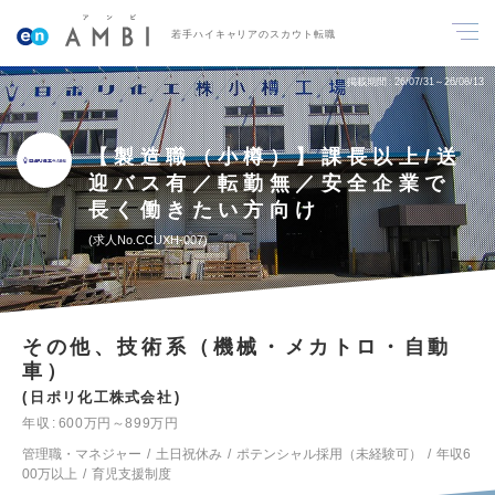
若手ハイキャリアのスカウト転職
掲載期間
26/07/31～26/08/13
【製造職（小樽）】課長以上/送
迎バス有／転勤無／安全企業で
長く働きたい方向け
求人No.CCUXH-007
その他、技術系（機械・メカトロ・自動
車）
日ポリ化工株式会社
年収
600万円～899万円
管理職・マネジャー
土日祝休み
ポテンシャル採用（未経験可）
年収6
00万以上
育児支援制度