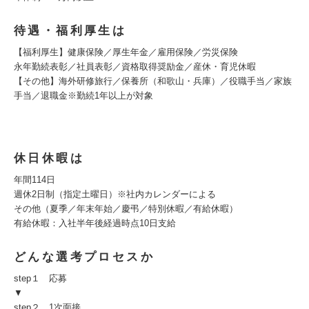
待遇・福利厚生は
【福利厚生】健康保険／厚生年金／雇用保険／労災保険
永年勤続表彰／社員表彰／資格取得奨励金／産休・育児休暇
【その他】海外研修旅行／保養所（和歌山・兵庫）／役職手当／家族
手当／退職金※勤続1年以上が対象
休日休暇は
年間114日
週休2日制（指定土曜日）※社内カレンダーによる
その他（夏季／年末年始／慶弔／特別休暇／有給休暇）
有給休暇：入社半年後経過時点10日支給
どんな選考プロセスか
step１ 応募
▼
step２ 1次面接