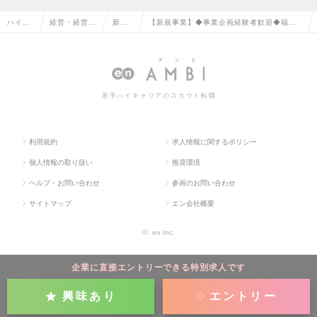
ハイク
経営・経営企
新規
【新規事業】◆事業企画経験者歓迎◆福利厚
ラス求
画・事業企画
事業
生×介護支援プラットフォーム（企画・プロ
人TOP
系の転職
の転
モーション等）の求人情報
職
若手ハイキャリアのスカウト転職
利用規約
求人情報に関するポリシー
個人情報の取り扱い
推奨環境
ヘルプ・お問い合わせ
参画のお問い合わせ
サイトマップ
エン会社概要
©
en Inc.
企業に直接エントリーできる特別求人です
興味あり
エントリー