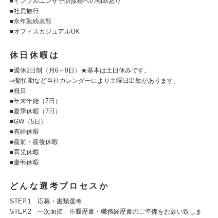
■インフルエンザ予防接種への補助あり
■社員旅行
■永年勤続表彰
■オフィスカジュアルOK
休日休暇は
■週休2日制（月6～9日）★基本は土日休みです。
⇒繫忙期など当社カレンダーにより土曜日出勤があります。
■祝日
■年末年始（7日）
■夏季休暇（7日）
■GW（5日）
■有給休暇
■産前・産後休暇
■育児休暇
■慶弔休暇
どんな選考プロセスか
STEP.1 応募・書類選考
STEP.2 一次面接 ※履歴書・職務経歴書のご準備をお願い致しま