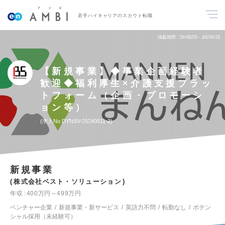
若手ハイキャリアのスカウト転職
掲載期間
26/08/05～26/08/18
【新規事業】◆事業企画経験者
歓迎◆福利厚生×介護支援プラッ
トフォーム（企画・プロモーシ
ョン等）
求人No.DYNSV-20240511-2
新規事業
株式会社ベスト・ソリューション
年収
400万円～499万円
ベンチャー企業
新規事業・新サービス
英語力不問
転勤なし
ポテン
シャル採用（未経験可）