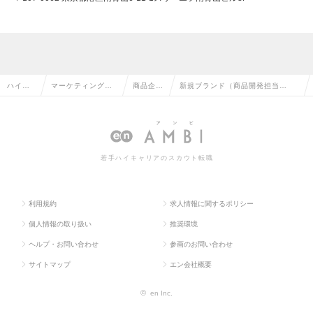
ハイク
マーケティング・
商品企
新規ブランド（商品開発担当
ラス求
販促企画・商品開
画・開発
者） -正社員/福利厚生充実/年間休
人TOP
発系の転職
の転職
日138日-の求人情報
若手ハイキャリアのスカウト転職
利用規約
求人情報に関するポリシー
個人情報の取り扱い
推奨環境
ヘルプ・お問い合わせ
参画のお問い合わせ
サイトマップ
エン会社概要
©
en Inc.