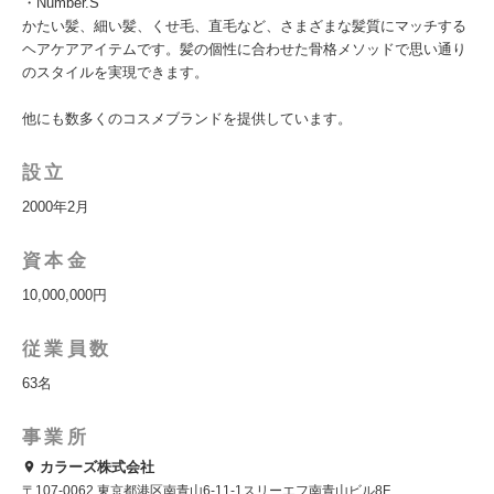
・Number.S
かたい髪、細い髪、くせ毛、直毛など、さまざまな髪質にマッチする
ヘアケアアイテムです。髪の個性に合わせた骨格メソッドで思い通り
のスタイルを実現できます。
他にも数多くのコスメブランドを提供しています。
設立
2000年2月
資本金
10,000,000円
従業員数
63名
事業所
カラーズ株式会社
〒107-0062 東京都港区南青山6-11-1スリーエフ南青山ビル8F