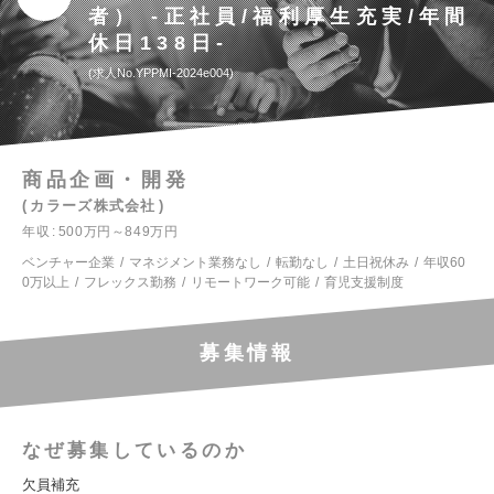
者） -正社員/福利厚生充実/年間
休日138日-
求人No.YPPMI-2024e004
商品企画・開発
カラーズ株式会社
年収
500万円～849万円
ベンチャー企業
マネジメント業務なし
転勤なし
土日祝休み
年収60
0万以上
フレックス勤務
リモートワーク可能
育児支援制度
募集情報
なぜ募集しているのか
欠員補充