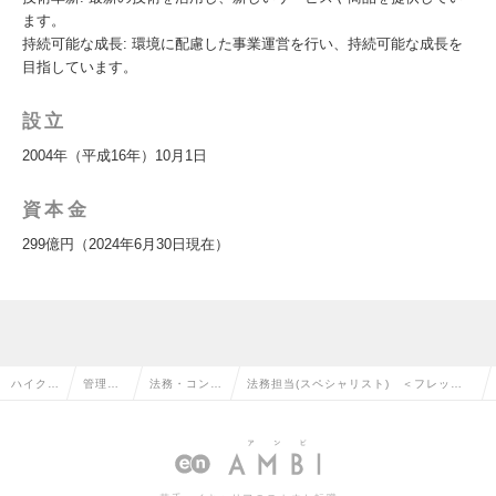
ます。
持続可能な成長: 環境に配慮した事業運営を行い、持続可能な成長を
目指しています。
設立
2004年（平成16年）10月1日
資本金
299億円（2024年6月30日現在）
ハイクラ
管理部
法務・コンプ
法務担当(スペシャリスト) ＜フレック
ス求人T
門系の
ライアンスの
スタイム制／在宅勤務制度／副業制度あ
OP
転職
転職
り＞の求人情報