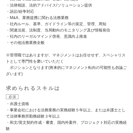
・法律相談、法的アドバイス/ソリューション提供
・訴訟/紛争対応
・M&A、業務提携に関わる法務業務
・社内ルール、基準、ガイドライン等の策定、管理、周知
・関連法規、法制度、当局動向のモニタリング及び情報発信
・社内のリーガルマインド啓発、意識向上推進
・その他法務業務全般
※管理職ではありますが、マネジメントはお任せせず、スペシャリス
トとして専門性を磨いていただく
ポジションとなります(将来的にマネジメント転向の可能性も勿論ご
ざいます)
求められるスキルは
必須
・弁護士資格
・事業会社における法務業務の実務経験５年以上、または弁護士とし
て法律事務所勤務経験３年以上
・和文/英文契約作成・審査、国内外案件、プロジェクト対応の実務経
験