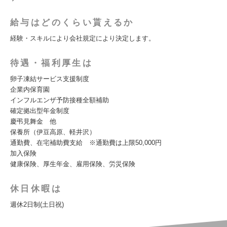
給与はどのくらい貰えるか
経験・スキルにより会社規定により決定します。
待遇・福利厚生は
卵子凍結サービス支援制度
企業内保育園
インフルエンザ予防接種全額補助
確定拠出型年金制度
慶弔見舞金 他
保養所（伊豆高原、軽井沢）
通勤費、在宅補助費支給 ※通勤費は上限50,000円
加入保険
健康保険、厚生年金、雇用保険、労災保険
休日休暇は
週休2日制(土日祝)