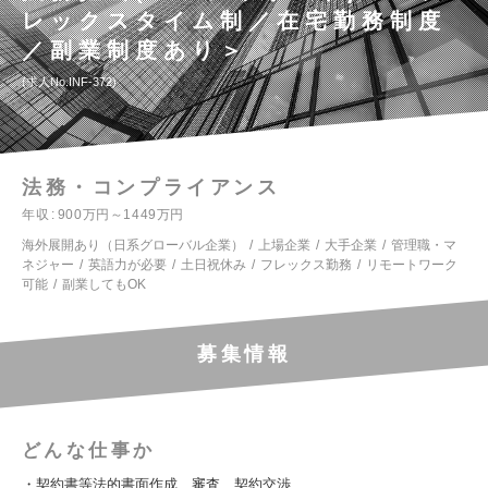
レックスタイム制／在宅勤務制度
／副業制度あり＞
求人No.INF-372
法務・コンプライアンス
年収
900万円～1449万円
海外展開あり（日系グローバル企業）
上場企業
大手企業
管理職・マ
ネジャー
英語力が必要
土日祝休み
フレックス勤務
リモートワーク
可能
副業してもOK
募集情報
どんな仕事か
・契約書等法的書面作成、審査、契約交渉