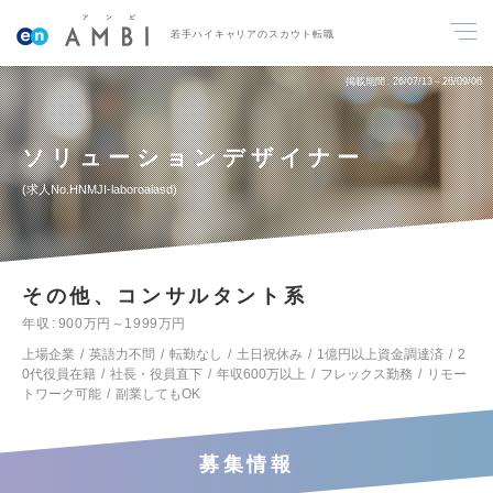
若手ハイキャリアのスカウト転職
掲載期間
26/07/13～26/09/06
ソリューションデザイナー
求人No.HNMJI-laboroaiasd
その他、コンサルタント系
年収
900万円～1999万円
上場企業
英語力不問
転勤なし
土日祝休み
1億円以上資金調達済
2
0代役員在籍
社長・役員直下
年収600万以上
フレックス勤務
リモー
トワーク可能
副業してもOK
募集情報