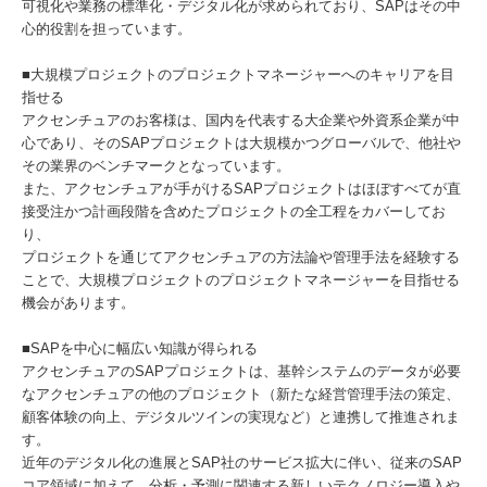
可視化や業務の標準化・デジタル化が求められており、SAPはその中
心的役割を担っています。
■大規模プロジェクトのプロジェクトマネージャーへのキャリアを目
指せる
アクセンチュアのお客様は、国内を代表する大企業や外資系企業が中
心であり、そのSAPプロジェクトは大規模かつグローバルで、他社や
その業界のベンチマークとなっています。
また、アクセンチュアが手がけるSAPプロジェクトはほぼすべてが直
接受注かつ計画段階を含めたプロジェクトの全工程をカバーしてお
り、
プロジェクトを通じてアクセンチュアの方法論や管理手法を経験する
ことで、大規模プロジェクトのプロジェクトマネージャーを目指せる
機会があります。
■SAPを中心に幅広い知識が得られる
アクセンチュアのSAPプロジェクトは、基幹システムのデータが必要
なアクセンチュアの他のプロジェクト（新たな経営管理手法の策定、
顧客体験の向上、デジタルツインの実現など）と連携して推進されま
す。
近年のデジタル化の進展とSAP社のサービス拡大に伴い、従来のSAP
コア領域に加えて、分析・予測に関連する新しいテクノロジー導入や