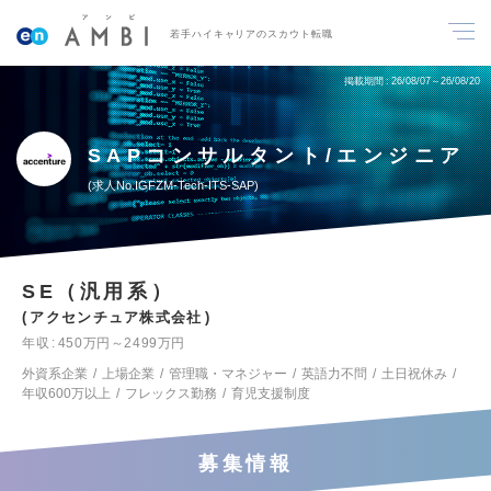
若手ハイキャリアのスカウト転職
掲載期間
26/08/07～26/08/20
SAPコンサルタント/エンジニア
求人No.IGFZM-Tech-ITS-SAP
SE（汎用系）
アクセンチュア株式会社
年収
450万円～2499万円
外資系企業
上場企業
管理職・マネジャー
英語力不問
土日祝休み
年収600万以上
フレックス勤務
育児支援制度
募集情報