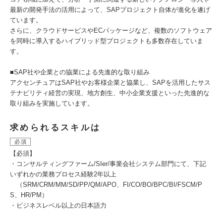
最新の開発手法の活用によって、SAPプロジェクト自体が進化を遂げ
ています。
さらに、クラウドサービスやECパッケージなど、複数のソフトウェア
を同時に導入するハイブリッド型プロジェクトも多数存在していま
す。
■SAP社や企業との協業による先進的な取り組み
アクセンチュアはSAP社やお客様企業と協業し、SAPを活用したサス
テナビリティ経営の実現、地方創生、中小企業支援といった先進的な
取り組みを実施しています。
求められるスキルは
必須
【必須】
・コンサルティングファーム/SIer/事業会社システム部門にて、下記
いずれかの業務プロセス経験2年以上
（SRM/CRM/MM/SD/PP/QM/APO、FI/CO/BO/BPC/BI/FSCM/P
S、HR/PM）
・ビジネスレベル以上の日本語力