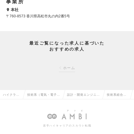
事業所
本社
〒760-8573 香川県高松市丸の内2番5号
最近ご覧になった求人に基づいた
おすすめの求人
ホーム
ハイクラス
技術系（電気・電子・
設計・開発エンジニア
技術系総合職
求人TOP
半導体）の転職
（電気）の転職
の求人情報
若手ハイキャリアのスカウト転職