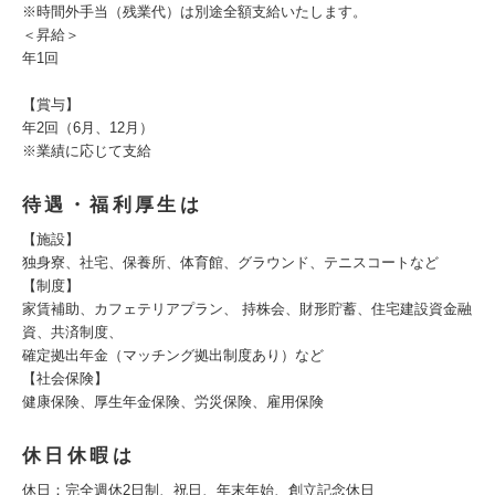
※時間外手当（残業代）は別途全額支給いたします。
＜昇給＞
年1回
【賞与】
年2回（6月、12月）
※業績に応じて支給
待遇・福利厚生は
【施設】
独身寮、社宅、保養所、体育館、グラウンド、テニスコートなど
【制度】
家賃補助、カフェテリアプラン、 持株会、財形貯蓄、住宅建設資金融
資、共済制度、
確定拠出年金（マッチング拠出制度あり）など
【社会保険】
健康保険、厚生年金保険、労災保険、雇用保険
休日休暇は
休日：完全週休2日制、祝日、年末年始、創立記念休日