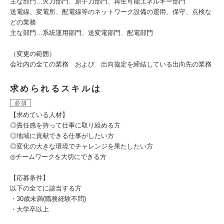
主な部門…火力部門、原子力部門、再生可能エネルギー部門
送電線、変電所、配電線等のネットワーク設備の運用、保守、点検な
どの業務
主な部門…系統運用部門、送変電部門、配電部門
（変更の範囲）
会社内の全ての業務 および 出向協定を締結している出向先の業務
求められるスキルは
必須
【求めている人材】
◎責任感を持って仕事に取り組める方
◎地域に貢献できる仕事がしたい方
◎変化の大きな環境でチャレンジを果たしたい方
◎チームワークを大切にできる方
【応募条件】
以下の全てに該当する方
・30歳未満(職務経験不問)
・大学卒以上