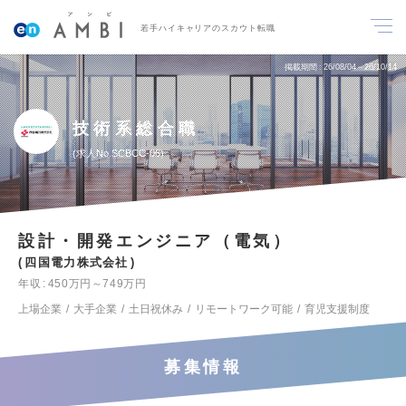
若手ハイキャリアのスカウト転職
掲載期間
26/08/04～26/10/14
技術系総合職
求人No.SCBCC-06
設計・開発エンジニア（電気）
四国電力株式会社
年収
450万円～749万円
上場企業
大手企業
土日祝休み
リモートワーク可能
育児支援制度
募集情報