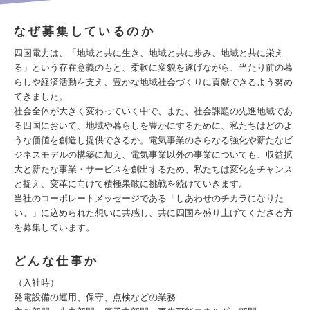
なぜ募集しているのか
四国電力は、「地域と共に生き、地域と共に歩み、地域と共に栄え
る」という存在意義のもと、柔軟に変貌を遂げながら、当たり前の暮
らしや経済活動を支え、豊かな地域社会づくりに貢献できるよう努め
てきました。
社会全体が大きく変わっていく中で、また、社会課題の先進地域であ
る四国において、地域や暮らしを豊かにするために、私たちはどのよ
うな価値を創造し提供できるか。電気事業のさらなる強化や新たなビ
ジネスモデルの構築に加え、電気事業以外の事業についても、収益拡
大と新たな事業・サービスを創出するため、私たちは変化をチャンス
と捉え、変革に向けて積極果敢に挑戦を続けていきます。
当社のコーポレートメッセージである「しあわせのチカラになりた
い。」に込められた想いに共感し、共に四国を盛り上げてくださる方
を募集しています。
どんな仕事か
（入社時）
発電設備の運用、保守、点検などの業務