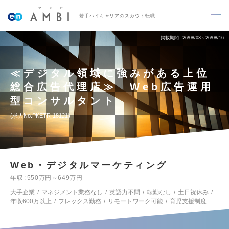
若手ハイキャリアのスカウト転職
掲載期間
26/08/03～26/08/16
≪デジタル領域に強みがある上位
総合広告代理店≫ Web広告運用
型コンサルタント
求人No.PKETR-18121
Web・デジタルマーケティング
年収
550万円～649万円
大手企業
マネジメント業務なし
英語力不問
転勤なし
土日祝休み
年収600万以上
フレックス勤務
リモートワーク可能
育児支援制度