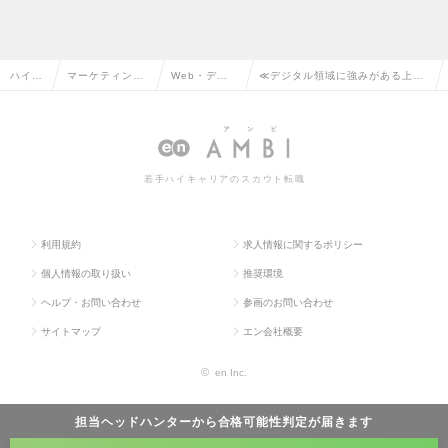
ハイク
マーケティン
Web・デジ
≪デジタル領域に強みがある上位
ラス求
グ・販促企画・
タルマーケテ
総合広告代理店≫ Web広告運用
人TOP
商品開発系の転
ィングの転職
型コンサルタントの求人情報
職
若手ハイキャリアのスカウト転職
利用規約
求人情報に関するポリシー
個人情報の取り扱い
推奨環境
ヘルプ・お問い合わせ
参画のお問い合わせ
サイトマップ
エン会社概要
©
en Inc.
担当ヘッドハンターから
合格可能性判定
が届きます