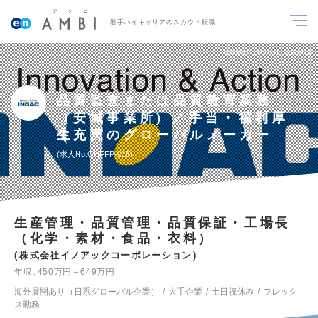
若手ハイキャリアのスカウト転職
掲載期間
26/07/31～26/08/13
品質監査または品質教育業務
（安城事業所) ／手当・福利厚
生充実のグローバルメーカー
求人No.GHFFP-015
生産管理・品質管理・品質保証・工場長
（化学・素材・食品・衣料）
株式会社イノアックコーポレーション
年収
450万円～649万円
海外展開あり（日系グローバル企業）
大手企業
土日祝休み
フレック
ス勤務