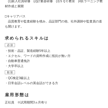
(1)新入社員研修 (2)計量器研修 (3)ＳＱＣ教育 (4)Eラーニング教
材作成と展開
□キャリアパス
品質教育や監査経験を積み、品証部門の他、社外講師や監査員の道
も開けます。
求められるスキルは
必須
・技術・品証、製造経験5年以上
・エクセル、ワードの資料作成に抵抗が無い方
・自動車普通免許
・大学卒以上
歓迎
・QC検定3級以上
・日常会話レベルの英会話ができる方
雇用形態は
正社員 ※試用期間3ヵ月有り