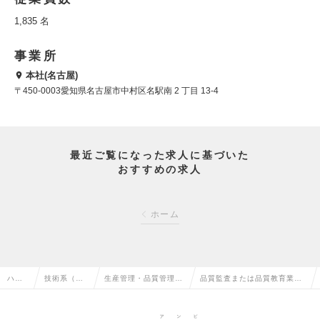
1,835 名
事業所
本社(名古屋)
〒450-0003愛知県名古屋市中村区名駅南 2 丁目 13-4
最近ご覧になった求人に基づいた
おすすめの求人
ホーム
ハイ
技術系（化
生産管理・品質管理・
品質監査または品質教育業務
クラ
学・素材・
品質保証・工場長（化
（安城事業所) ／手当・福利