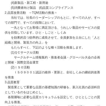
(4)新製品・新工程・新用途
(5)消費者向け製品 (6)品質コンプライアンス
2.品質改善活動 ～TQM活動の推進～
当社では、社長のリーダーシップのもとに、すべての人が、すべ
ての部門で、すべての段階において、
一丸となってお客様に満足頂ける、うれしい製品やサービスの提
供を目指しています。ひと・しごと・しくみ
を効果的且つ効率的に成長させて、全員参加を土台にした「人と
組織と開発、製造力の向上」を
もたらすべく、下記のような種々活動を推進します。
(1)ＱＣサークル活動
サークルチーム情報集約・推進者会議・グローバル大会の企画
と開催・国際交流会運営
(2)ＩＳＯ活動
ＩＳＯ９００１認証の維持・更新と、全社しくみの継続的改善
を推進
3.品質教育
製造業として重要な品質の基礎知識の研修を、新入社員の必須科目
としているのをはじめとし、
各階層毎に必要な品質カリキュラムを設定して、ひととしごとの質
向上を推進。