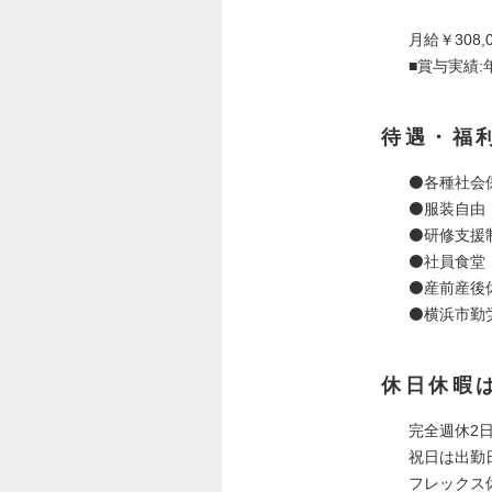
月給￥308,
■賞与実績:
待遇・福
⚫️各種社会
⚫️服装自
⚫️研修支
⚫️社員食
⚫️産前産
⚫️横浜市勤
休日休暇
完全週休2
祝日は出勤
フレックス