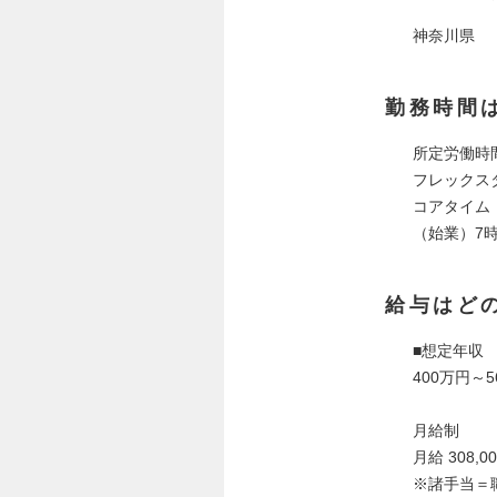
神奈川県
勤務時間
所定労働時
フレックス
コアタイム：
（始業）7時
給与はど
■想定年収
400万円～5
月給制
月給 308,0
※諸手当＝