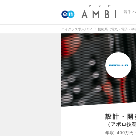
若手
ハイクラス求人TOP
技術系（電気・電子・半
設計・開
アポロ技
年収
400万円