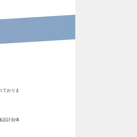
。
れておりま
板設計自体