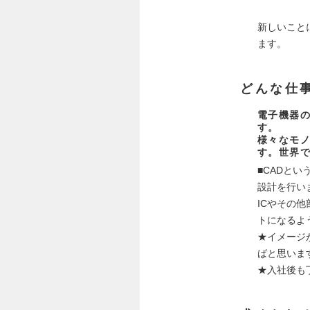
新しいこと
ます。
どんな仕
電子機器
す。
様々なモ
す。世界
■CADと
設計を行い
ICやその
トになるよ
★イメージ
ばと思いま
★入社後も