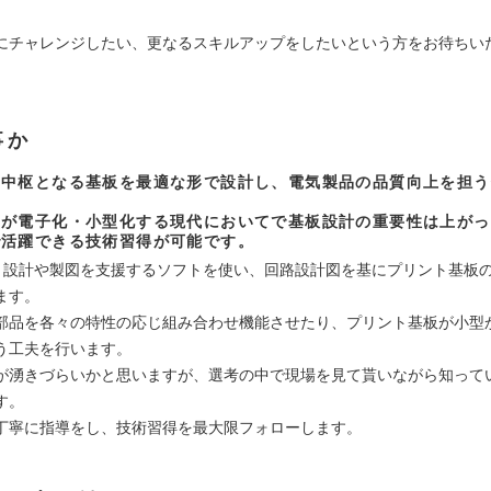
にチャレンジしたい、更なるスキルアップをしたいという方をお待ちい
事か
の中枢となる基板を最適な形で設計し、電気製品の品質向上を担う
ノが電子化・小型化する現代においてで基板設計の重要性は上がっ
で活躍できる技術習得が可能です。
いう設計や製図を支援するソフトを使い、回路設計図を基にプリント基板
ます。
他部品を各々の特性の応じ組み合わせ機能させたり、プリント基板が小型
う工夫を行います。
が湧きづらいかと思いますが、選考の中で現場を見て貰いながら知って
す。
丁寧に指導をし、技術習得を最大限フォローします。