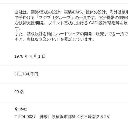
当社は、回路/基板の設計、実装/EMS、筐体の設計、海外基板
で手掛ける『フジプリグループ』の一員です。電子機器の開発
な技術支援/開発、プリント基板における CAD 設計/製造等を
す。
また、基板設計を軸に,ハードウェアの開発～販売までを一括
もと、多様な企業の PJT を受託しています。
1978 年 4 月 1 日
311,734,千円
90 名
本社
〒224-0037 神奈川県横浜市都筑区茅ヶ崎南 2-6-25