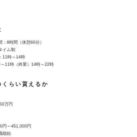
は
間：8時間（休憩60分）
タイム制
11時～14時
～11時（終業）14時～22時
のくらい貰えるか
60万円
00円～451,000円
職能給