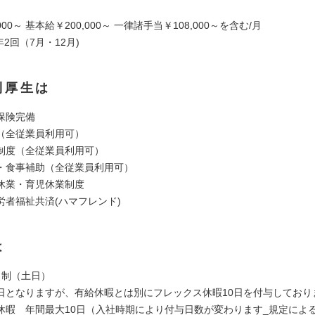
000～ 基本給￥200,000～ 一律諸手当￥108,000～を含む/月
年2回（7月・12月)
利厚生は
保険完備
由（全従業員利用可）
援制度（全従業員利用可）
堂・食事補助（全従業員利用可）
後休業・育児休業制度
労者福祉共済(ハマフレンド)
は
日制（土日）
日となりますが、有給休暇とは別にフレックス休暇10日を付与しており
休暇 年間最大10日（入社時期により付与日数が変わります_規定による