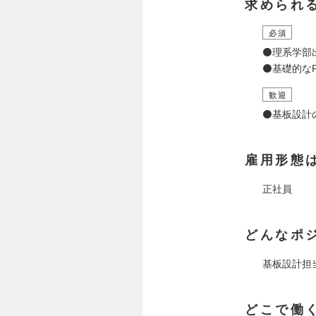
求められ
必須
⚫️理系学部
⚫️基礎的な
歓迎
⚫️基板設計
雇用形態
正社員
どんなポ
基板設計担
どこで働