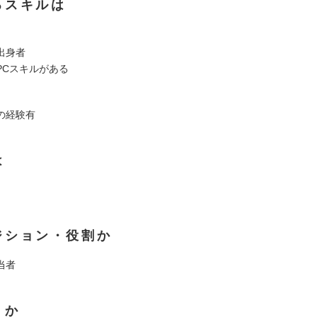
るスキルは
出身者
PCスキルがある
の経験有
は
ジション・役割か
当者
くか