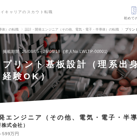
ハイキャリアのスカウト転職
初めて
導体）の転職
設計・開発エンジニア（その他、電気・電子・半導体）の転職
プリン
掲載期間
26/08/05～26/08/18
求人No.LWLTP-00001
プリント基板設計（理系出身
経験OK）
発エンジニア（その他、電気・電子・半
研株式会社
～599万円