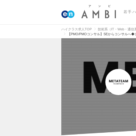
若手
ハイクラス求人TOP
技術系（IT・Web・通
【PMO/PMOコンサル】SEからコンサル