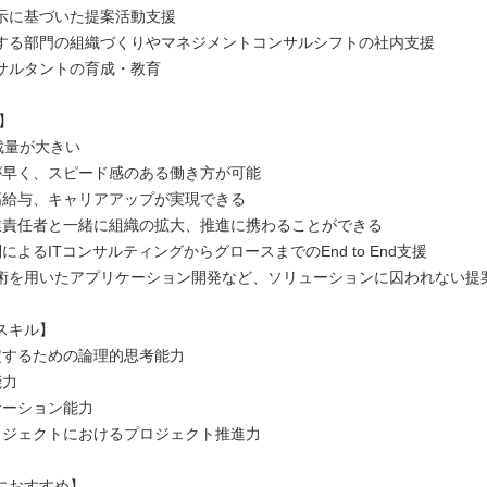
示に基づいた提案活動支援
する部門の組織づくりやマネジメントコンサルシフトの社内支援
サルタントの育成・教育
】
裁量が大きい
が早く、スピード感のある働き方が可能
高給与、キャリアアップが実現できる
業責任者と一緒に組織の拡大、推進に携わることができる
によるITコンサルティングからグロースまでのEnd to End支援
AI技術を用いたアプリケーション開発など、ソリューションに囚われない提
スキル】
定するための論理的思考能力
能力
ケーション能力
ロジェクトにおけるプロジェクト推進力
におすすめ】