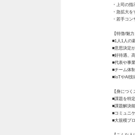
・上司の指
・急拡大を
・若手コン
【特徴/魅力
■1人1人の
■意思決定
■好待遇、
■代表や事
■チーム体制
■IoTや
【身につく
■課題を特
■課題解決
■コミュニ
■大規模プ
【こんな人