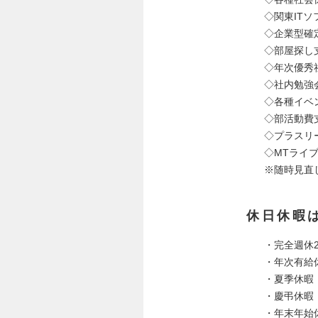
◇関東IT
◇企業型確
◇部屋探し
◇年次優秀
◇社内勉強
◇各種イベ
◇部活動費
◇プラスリ
◇MTライブ
※随時見直
休日休暇
・完全週休
・年次有給
・夏季休暇
・慶弔休暇
・年末年始