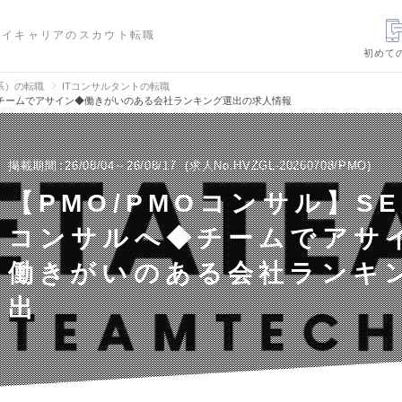
ハイキャリアのスカウト転職
初めて
信系）の転職
ITコンサルタントの転職
へ◆チームでアサイン◆働きがいのある会社ランキング選出の求人情報
掲載期間
26/08/04～26/08/17
求人No.HVZGL-20260708/PMO
【PMO/PMOコンサル】S
コンサルへ◆チームでアサ
働きがいのある会社ランキ
出