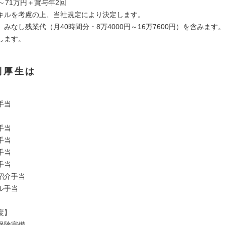
～71万円＋賞与年2回
キルを考慮の上、当社規定により決定します。
みなし残業代（月40時間分・8万4000円～16万7600円）を含みます
します。
利厚生は
手当
手当
手当
手当
手当
紹介手当
ル手当
度】
保険完備