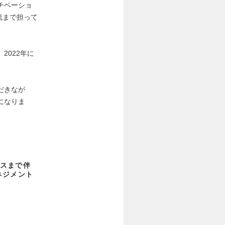
チベーショ
流まで担って
2022年に
だきなが
になりま
スまで伴
ネジメント