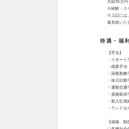
月給35万円
※経験・ス
※上記には、
途支給いた
待遇・福
【手当】
・リモート
・残業手当
・深夜勤務
・休日出勤
・通勤交通
・資格取得
・新入社員
・ランドセ
【保険、制
◇各種社会