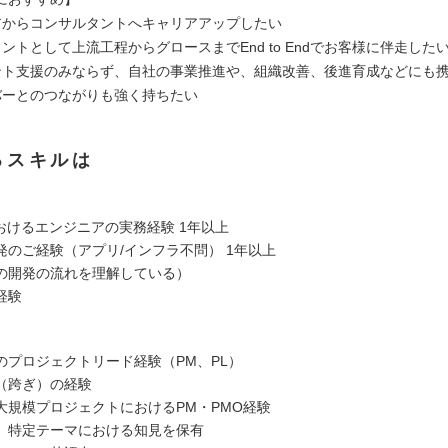
アからコンサルタントへキャリアアップしたい
ントとして上流工程からグロースまでEnd to Endでお客様に伴走した
ント支援のみならず、自社の事業推進や、組織改善、後進育成などにも
バーとのつながりも強く持ちたい
るスキルは
におけるエンジニアの実務経験 1年以上
発のご経験（アプリ/インフラ不問） 1年以上
の開発の流れを理解している）
経験
のプロジェクトリード経験（PM、PL）
（跨ぎ）の経験
大規模プロジェクトにおけるPM・PMO経験
、特定テーマにおける知見を保有