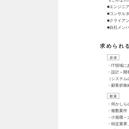
■エンジニ
■コンサルタ
■クライア
■自社メン
求められ
必須
・IT領域
・設計～開
（システム
・顧客折衝
歓迎
・何かしら
・複数案件
・小規模～
・特定業界