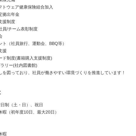
ソフトウェア健康保険組合加入
定拠出年金​
支援制度
社員/チーム表彰制度
会
ント（社員旅行、運動会、BBQ等）
支援
ード制度(書籍購入支援制度)
ラリー(社内図書館)
しを図っており、社員が働きやすい環境づくりを推進しています！
は
2日制（土・日）、祝日
休暇（初年度10日、最大20日）
休暇