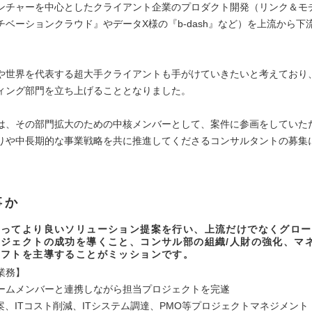
ンチャーを中心としたクライアント企業のプロダクト開発（リンク＆モ
チベーションクラウド』やデータX様の『b-dash』など）を上流から下
や世界を代表する超大手クライアントも手がけていきたいと考えており、
ィング部門を立ち上げることとなりました。
は、その部門拡大のための中核メンバーとして、案件に参画をしていた
りや中長期的な事業戦略を共に推進してくださるコンサルタントの募集
事か
とってより良いソリューション提案を行い、上流だけでなくグロー
ジェクトの成功を導くこと、コンサル部の組織/人財の強化、マ
シフトを主導することがミッションです。
業務】
ームメンバーと連携しながら担当プロジェクトを完遂
案、ITコスト削減、ITシステム調達、PMO等プロジェクトマネジメント