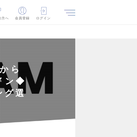
の方へ
会員登録
ログイン
Eから
イン◆
ング選