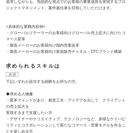
追求しながらも、包括的な視点でのお客様の事業成長を実現するプロ
ジェクトマネジメント、案件責任者を目指していただけます。
<具体的な業務内容例>
・グローバルリテーラーのお客様向けグローバル売上拡大に向けたコ
マース変革
・製造メーカーのお客様向け国内営業改革
・製造メーカーのお客様向け新規販売チャネル・DTCブランド構築
求められるスキルは
必須
下記いずれか該当する経験をお持ちの方。
◆求める人物像
・変革マインドがあり、創意工夫・アイデアを出して、クライアント
の売上拡大を
実現するまで支援したい方
・デザイナーやクリエイティブ、テクノロジーなど、多様なケイパビ
リティとコラボレーションして新たなコマース・営業モデルを作るこ
とを楽しめる方