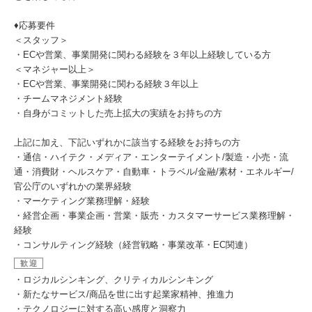
♦応募要件
＜スタッフ＞
・ECや営業、事業開発に関わる経験を３年以上経験している方
＜マネジャー以上＞
・ECや営業、事業開発に関わる経験３年以上
・チームマネジメント経験
・自身がコミットした売上拡大の実績をお持ちの方
上記に加え、下記いずれかに該当する経験をお持ちの方
・通信・ハイテク・メディア・エンターテイメント/製造・小売・流
通・消費財・ヘルスケア・自動車・トラベル/金融/素材・エネルギー/
官公庁のいずれかの業界経験
・マーケティング業務理解・経験
・経営企画・事業企画・営業・販売・カスタマーサービス業務理解・
経験
・コンサルティング経験（経営戦略・事業改革・EC関連）
歓迎
・ロジカルシンキング、クリティカルシンキング
・新たなサービス/商品を世に出す起業家精神、推進力
・テクノロジーに対する高い感度と洞察力