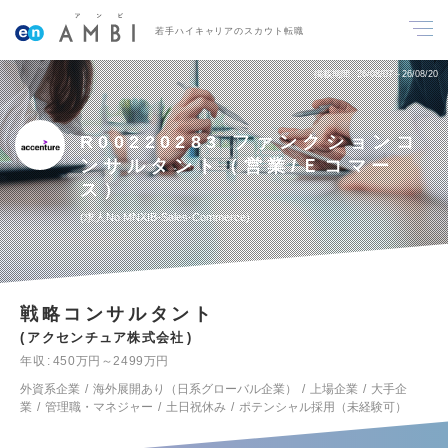
若手ハイキャリアのスカウト転職
掲載期間
26/08/07～26/08/20
R00220283 ファンクションコ
ンサルタント（営業/Ｅコマー
ス）
求人No.MNXIB-Sales-Commerce
戦略コンサルタント
アクセンチュア株式会社
年収
450万円～2499万円
外資系企業
海外展開あり（日系グローバル企業）
上場企業
大手企
業
管理職・マネジャー
土日祝休み
ポテンシャル採用（未経験可）