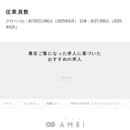
従業員数
グローバル：約79万1,000人（2025年6月） 日本：約27,000人（2025
年6月）
最近ご覧になった求人に基づいた
おすすめの求人
ホーム
ハイクラ
コンサルタ
戦略コンサ
R00220283 ファンクションコンサ
ス求人TO
ント系の転
ルタントの
ルタント（営業/Ｅコマース）の求人
P
職
転職
情報