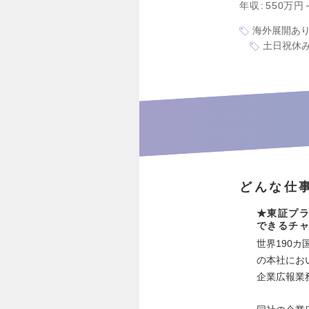
年収
550万円
海外展開あ
土日祝休
どんな仕
★東証プ
できるチ
世界190
の本社にお
企業広報業