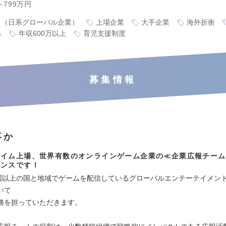
～799万円
り（日系グローバル企業）
上場企業
大手企業
海外折衝
み
年収600万以上
育児支援制度
募集情報
事か
ライム上場、世界有数のオンラインゲーム企業の≪企業広報チーム
ャンスです！
カ国以上の国と地域でゲームを配信しているグローバルエンテーテイメン
いて
務を担っていただきます。