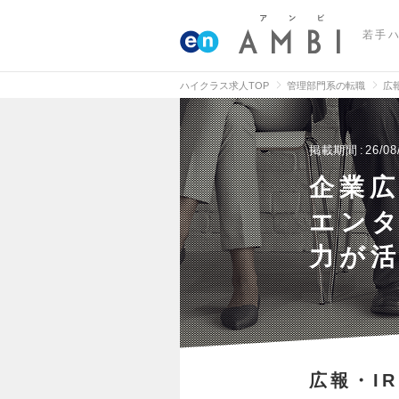
若手
ハイクラス求人TOP
管理部門系の転職
広
掲載期間
26/08
企業
エン
力が
広報・IR