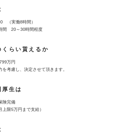
は
19:00 （実働8時間）
間 20～30時間程度
のくらい貰えるか
 799万円
力を考慮し、決定させて頂きます。
利厚生は
保険完備
月上限5万円まで支給）
は