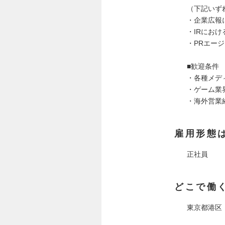
（下記いず
・企業広報
・IRにおけ
・PRエー
■歓迎条件
・各種メデ
・ゲーム業
・海外営業
雇用形態
正社員
どこで働
東京都港区