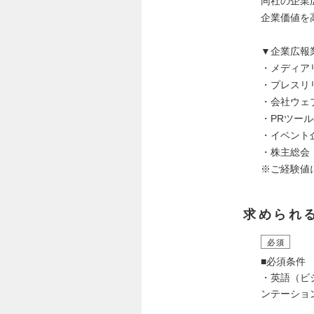
同社の企業
企業価値を
▼企業広報
・メディア
・プレスリ
・会社ウェ
・PRツー
・イベント
・株主総会
※ご経験値
求められ
必須
■必須条件
・英語（ビ
ンテーショ