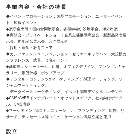
事業内容・会社の特長
◆イベントプロモーション：製品プロモーション、ユーザーイベン
ト、広報イベント
◆展示会出展：国内合同展示会、各種学会併設展示会、海外出展
◆商談会・プライベートショー：企業主催展示商談会、新製品発表展
示会、周年記念展示会、合同展示会、
採用・進学・教育フェア
◆カンファレンス＆コンベンション：セミナーキャラバン、大規模カ
ンファレンス、式典、会議イベント
◆商環境：ショールーム、店舗、オフィスデザイン、マンションギャ
ラリー、販促什器、ポップアップ
◆デジタル・コンテンツ&マーケティング：WEBマーティング、ソー
シャルマーケティング、
データベースマーケティング、イベント関連デジタルコンテンツ
◆CMS&WEBインテグレート：オウンドメディア、社内向けポータ
ル、CMS構築
◆マーケティング&コミュニケーション：ブランディング、広告、リ
サーチ、テレセールス等コミュニケーション戦略立案と運用
設立