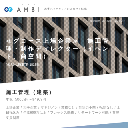
若手ハイキャリアのスカウト転職
掲載期間
26/08/03～26/08/16
≪グロース上場企業≫ 施工管
理・制作ディレクター（イベン
ト、商空間）
求人No.PKETR-18135
施工管理（建築）
年収
500万円～949万円
上場企業
大手企業
マネジメント業務なし
英語力不問
転勤なし
土
日祝休み
年収600万以上
フレックス勤務
リモートワーク可能
育児
支援制度