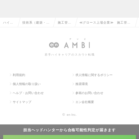
ハイク
技術系（建築・設
施工管理
≪グロース上場企業≫ 施工管
ラス求
備・土木・プラン
（建築）
理・制作ディレクター（イベン
人TOP
ト）の転職
の転職
ト、商空間）の求人情報
若手ハイキャリアのスカウト転職
利用規約
求人情報に関するポリシー
個人情報の取り扱い
推奨環境
ヘルプ・お問い合わせ
参画のお問い合わせ
サイトマップ
エン会社概要
©
en Inc.
担当ヘッドハンターから
合格可能性判定
が届きます