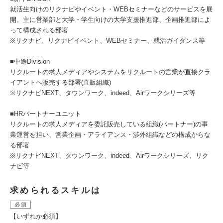
就活生向けのリクナビやイベント・WEBセミナーなどのサービスを展
開。主に営業部と大学・学生向けの大学支援推進部、企画推進部によ
って構成される部署
※リクナビ、リクナビイベント、WEBセミナー、就活ガイダンス等
■中途Division
リクルートの求人メディアやシステムをリクルートの営業が直接クラ
イアントへ販売する部署(直販組織)
※リクナビNEXT、タウンワーク、indeed、Airワークシリーズ等
■HRパートナーユニット
リクルートの求人メディアを委託販売している組織(パートナー)の事
業運営を担い、営業企画・アライアンス・渉外組織などの構成からな
る部署
※リクナビNEXT、タウンワーク、indeed、Airワークシリーズ、リク
ナビ等
求められるスキルは
必須
【いずれか必須】