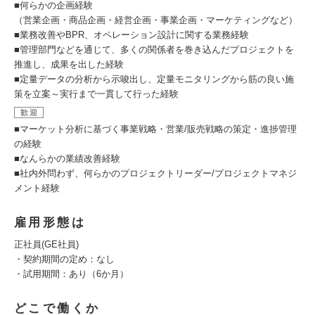
■何らかの企画経験
（営業企画・商品企画・経営企画・事業企画・マーケティングなど）
■業務改善やBPR、オペレーション設計に関する業務経験
■管理部門などを通じて、多くの関係者を巻き込んだプロジェクトを
推進し、成果を出した経験
■定量データの分析から示唆出し、定量モニタリングから筋の良い施
策を立案～実行まで一貫して行った経験
歓迎
■マーケット分析に基づく事業戦略・営業/販売戦略の策定・進捗管理
の経験
■なんらかの業績改善経験
■社内外問わず、何らかのプロジェクトリーダー/プロジェクトマネジ
メント経験
雇用形態は
正社員(GE社員)
・契約期間の定め：なし
・試用期間：あり（6か月）
どこで働くか