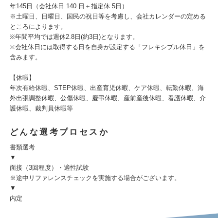
年145日（会社休日 140 日＋指定休 5日）
※土曜日、日曜日、国民の祝日等を考慮し、会社カレンダーの定める
ところによります。
※年間平均では週休2.8日(約3日)となります。
※会社休日には取得する日を自身が設定する「フレキシブル休日」を
含みます。
【休暇】
年次有給休暇、STEP休暇、出産育児休暇、ケア休暇、転勤休暇、海
外出張調整休暇、公傷休暇、慶弔休暇、産前産後休暇、看護休暇、介
護休暇、裁判員休暇等
どんな選考プロセスか
書類選考
▼
面接（3回程度）・適性試験
※途中リファレンスチェックを実施する場合がございます。
▼
内定