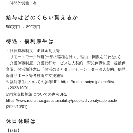
・時間外労働：有
給与はどのくらい貰えるか
500万円 ～ 899万円
待遇・福利厚生は
・社員持株制度、退職金制度等
・リモートワーク制度(一部の職種を除く、理由・回数を問わない)
・介護休職制度、介護代行サービス法人契約、育児休職制度、提携保
育園、保活相談窓口「保活のミカタ」ベビーシッター法人契約、病児
保育サポート等各種両立支援施策
※福利厚生についての参考URL https://recruit-saiyo.jp/benefits/
（2022/10/01）
※両立支援施策についての参考URL
https://www.recruit.co.jp/sustainability/people/diversity/approach/
(2022/10/01)
休日休暇は
【休日】