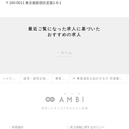
〒160-0011 東京都新宿区若葉1-6-1
最近ご覧になった求人に基づいた
おすすめの求人
ホーム
ハイクラ
経営・経営企画・
事業企
🌱 事業成長を設計する💡 市場価値
ス求人TO
事業企画系の転職
画の転
の高い企画ポジション📈の求人情報
P
職
若手ハイキャリアのスカウト転職
利用規約
求人情報に関するポリシー