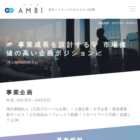
若手ハイキャリアのスカウト転職
掲載期間
26/07/30～26/08/12
🌱 事業成長を設計する💡 市場価
値の高い企画ポジション📈
求人No.DZEMI-3-1
事業企画
年収
500万円～899万円
海外展開あり（日系グローバル企業）
上場企業
大手企業
新規事業・
新サービス
土日祝休み
フレックス勤務
リモートワーク可能
副業し
てもOK