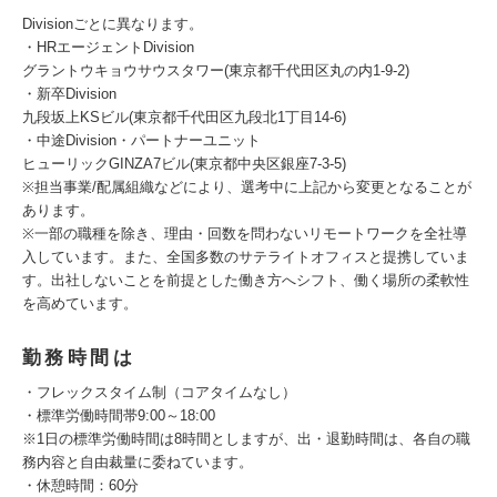
Divisionごとに異なります。
・HRエージェントDivision
グラントウキョウサウスタワー(東京都千代田区丸の内1-9-2)
・新卒Division
九段坂上KSビル(東京都千代田区九段北1丁目14-6)
・中途Division・パートナーユニット
ヒューリックGINZA7ビル(東京都中央区銀座7-3-5)
※担当事業/配属組織などにより、選考中に上記から変更となることが
あります。
※一部の職種を除き、理由・回数を問わないリモートワークを全社導
入しています。また、全国多数のサテライトオフィスと提携していま
す。出社しないことを前提とした働き方へシフト、働く場所の柔軟性
を高めています。
勤務時間は
・フレックスタイム制（コアタイムなし）
・標準労働時間帯9:00～18:00
※1日の標準労働時間は8時間としますが、出・退勤時間は、各自の職
務内容と自由裁量に委ねています。
・休憩時間：60分