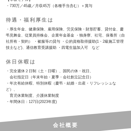
・730万／45歳／月収45万（各種手当含む）＋賞与
待遇・福利厚生は
・厚生年金、健康保険、雇用保険、労災保険・財形貯蓄、貸付金、慶
弔見舞金、従業員持株会、企業年金基金 ・独身寮、社宅、保養所（自
社所有・契約） ・被服等の貸与 ・公的資格取得援助(1・2級施工管理
技士など)、通信教育受講援助 ・四電生協加入可 など
休日休暇は
・完全週休２日制（土・日曜）、国民の休・祝日、
会社指定日（年末年始・夏季・会社創立記念日）
・年次有給休暇、特別休暇（慶弔・結婚・出産・リフレッシュな
ど）、
育児休業制度、介護休業制度
・年間休日：127日(2023年度)
会社概要