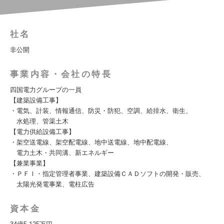
社名
非公開
事業内容・会社の特長
四国電力グループの一員
【建築設備工事】
・電気、計装、情報通信、防災・防犯、空調、給排水、衛生、
水処理、管渠土木
【電力供給設備工事】
・架空送電線、架空配電線、地中送電線、地中配電線、
電力土木・共同溝、新エネルギー
【兼業事業】
・ＰＦＩ・指定管理者事業、建築設備ＣＡＤソフトの開発・販売、
太陽光発電事業、電柱広告
資本金