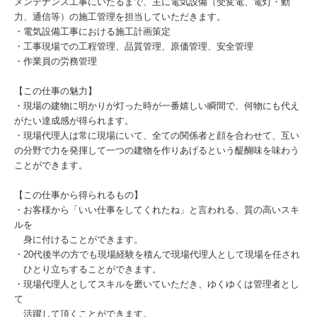
メンテナンス工事にいたるまで、主に電気設備（受変電、電灯・動
力、通信等）の施工管理を担当していただきます。
・電気設備工事における施工計画策定
・工事現場での工程管理、品質管理、原価管理、安全管理
・作業員の労務管理
【この仕事の魅力】
・現場の建物に明かりが灯った時が一番嬉しい瞬間で、何物にも代え
がたい達成感が得られます。
・現場代理人は常に現場にいて、全ての関係者と顔を合わせて、互い
の分野で力を発揮して一つの建物を作りあげるという醍醐味を味わう
ことができます。
【この仕事から得られるもの】
・お客様から「いい仕事をしてくれたね」と言われる、質の高いスキ
ルを
身に付けることができます。
・20代後半の方でも現場経験を積んで現場代理人として現場を任され
ひとり立ちすることができます。
・現場代理人としてスキルを磨いていただき、ゆくゆくは管理者とし
て
活躍して頂くことができます。