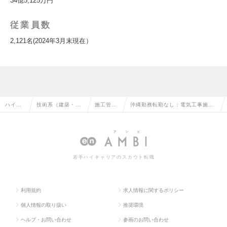
34億5,125万円
従業員数
2,121名(2024年3月末現在）
ハイク
技術系（建築・設
施工管理
沖縄勤務転勤なし：電気工事施工
ラス求
備・土木・プラン
（設備）
管理（2級電気工事施工管理技士保
人TOP
ト）の転職
の転職
有者）の求人情報
若手ハイキャリアのスカウト転職
利用規約
求人情報に関するポリシー
個人情報の取り扱い
推奨環境
ヘルプ・お問い合わせ
参画のお問い合わせ