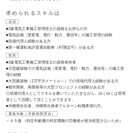
求められるスキルは
必須
■2級電気工事施工管理技士の資格をお持ちの方
■電気設備（受変電、電灯・動力、通信等）の施工管理の経験
■現場代理人経験がある方
■第一種運転免許普通自動車（AT限定可）がある方
歓迎
■1級電気工事施工管理技士の資格保有者
■大型建築物での電気設備（受変電、電灯・動力、通信等）の施工管
理の経験
■大型建築物（1万平方メートル～）での現場代理人経験がある方
■都市開発、再開発等の大型プロジェクトの経験がある方
◎現場代理人としてスキルを磨いていただきながら、ゆくゆくは管理
者として活躍して頂くことができます。
■沖縄県在住者、沖縄県出身者でＵターン転職希望の方。
募集年齢（年齢制限理由）
～４５歳 （特定年齢層の特定職種の労働者が相当程度少ないため）