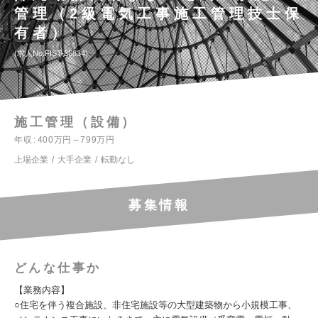
管理（2級電気工事施工管理技士保
有者）
求人No.FIST-36834
施工管理（設備）
年収
400万円～799万円
上場企業
大手企業
転勤なし
募集情報
どんな仕事か
【業務内容】
○住宅を伴う複合施設、非住宅施設等の大型建築物から小規模工事、