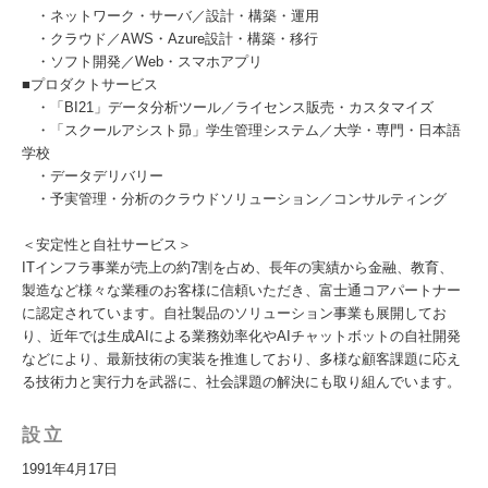
・ネットワーク・サーバ／設計・構築・運用
・クラウド／AWS・Azure設計・構築・移行
・ソフト開発／Web・スマホアプリ
■プロダクトサービス
・「BI21」データ分析ツール／ライセンス販売・カスタマイズ
・「スクールアシスト昴」学生管理システム／大学・専門・日本語
学校
・データデリバリー
・予実管理・分析のクラウドソリューション／コンサルティング
＜安定性と⾃社サービス＞
ITインフラ事業が売上の約7割を占め、⻑年の実績から金融、教育、
製造など様々な業種のお客様に信頼いただき、富⼠通コアパートナー
に認定されています。⾃社製品のソリューション事業も展開してお
り、近年では生成AIによる業務効率化やAIチャットボットの自社開発
などにより、最新技術の実装を推進しており、多様な顧客課題に応え
る技術力と実行力を武器に、社会課題の解決にも取り組んでいます。
設立
1991年4月17日