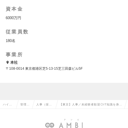
資本金
6000万円
従業員数
180名
事業所
本社
〒108-0014 東京都港区芝5-13-15芝三田森ビル5F
ハイク
管理部
人事（採
【東京】人事／未経験者歓迎◎IT知識を身に
ラス求
門系の
用・教育な
つけキャリアアップ◎港区ワークライフバラ
人TOP
転職
ど）の転職
ンス推進企業の求人情報