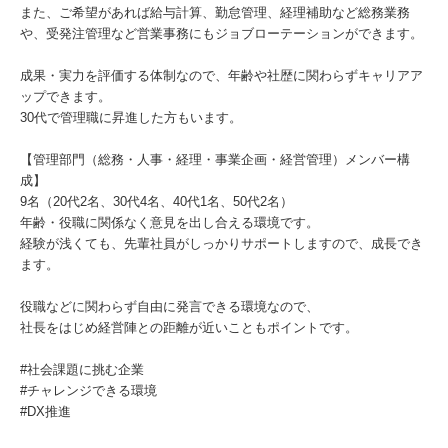
また、ご希望があれば給与計算、勤怠管理、経理補助など総務業務
や、受発注管理など営業事務にもジョブローテーションができます。
成果・実力を評価する体制なので、年齢や社歴に関わらずキャリアア
ップできます。
30代で管理職に昇進した方もいます。
【管理部門（総務・人事・経理・事業企画・経営管理）メンバー構
成】
9名（20代2名、30代4名、40代1名、50代2名）
年齢・役職に関係なく意見を出し合える環境です。
経験が浅くても、先輩社員がしっかりサポートしますので、成長でき
ます。
役職などに関わらず⾃由に発⾔できる環境なので、
社⻑をはじめ経営陣との距離が近いこともポイントです。
#社会課題に挑む企業
#チャレンジできる環境
#DX推進