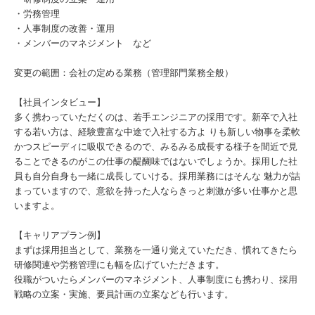
・労務管理
・人事制度の改善・運用
・メンバーのマネジメント など
変更の範囲：会社の定める業務（管理部門業務全般）
【社員インタビュー】
多く携わっていただくのは、若⼿エンジニアの採⽤です。新卒で⼊社
する若い⽅は、経験豊富な中途で⼊社する⽅よ りも新しい物事を柔軟
かつスピーディに吸収できるので、みるみる成⻑する様⼦を間近で⾒
ることできるのがこの仕事の醍醐味ではないでしょうか。採⽤した社
員も⾃分⾃⾝も⼀緒に成⻑していける。採⽤業務にはそんな 魅⼒が詰
まっていますので、意欲を持った⼈ならきっと刺激が多い仕事かと思
いますよ。
【キャリアプラン例】
まずは採用担当として、業務を一通り覚えていただき、慣れてきたら
研修関連や労務管理にも幅を広げていただきます。
役職がついたらメンバーのマネジメント、人事制度にも携わり、採用
戦略の立案・実施、要員計画の立案なども行います。