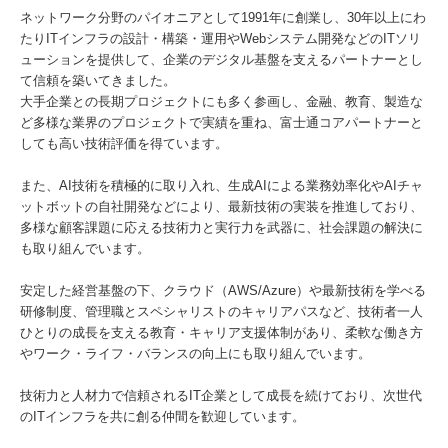
ネットワーク分野のパイオニアとして1991年に創業し、30年以上にわ
たりITインフラの設計・構築・運用やWebシステム開発などのITソリ
ューションを提供して、企業のデジタル基盤を支えるパートナーとし
て信頼を築いてきました。
大手企業との長期プロジェクトにも多く参画し、金融、教育、製造な
ど多様な業界のプロジェクトで実績を重ね、富士通コアパートナーと
しても高い技術評価を得ています。
また、AI技術を積極的に取り入れ、生成AIによる業務効率化やAIチャ
ットボットの自社開発などにより、最新技術の実装を推進しており、
多様な顧客課題に応える技術力と実行力を武器に、社会課題の解決に
も取り組んでいます。
安定した経営基盤の下、クラウド（AWS/Azure）や最新技術を学べる
研修制度、管理職とスペシャリストのキャリアパスなど、技術者一人
ひとりの成長を支える教育・キャリア支援体制があり、柔軟な働き方
やワーク・ライフ・バランスの向上にも取り組んでいます。
技術力と人材力で信頼されるIT企業として成長を続けており、次世代
のITインフラを共に創る仲間を歓迎しています。