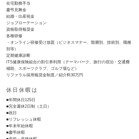
在宅勤務手当
慶弔見舞金
結婚・出産祝金
ジョブローテーション
資格取得報奨金
各種研修
・オンライン研修受け放題（ビジネスマナー、階層別、技術別、職種
別等）
定期健康診断
ITS健康保険組合の割引券利用（テーマパーク、旅行の宿泊・交通費
補助、スポーツクラブ、ゴルフ場など）
リファラル採用報奨金制度／紹介料30万円
休日休暇は
■年間休日125日
■完全週休2日制（土日）
■祝日
■リフレッシュ休暇
■年末年始休暇
■慶弔休暇
■産前・産後休暇