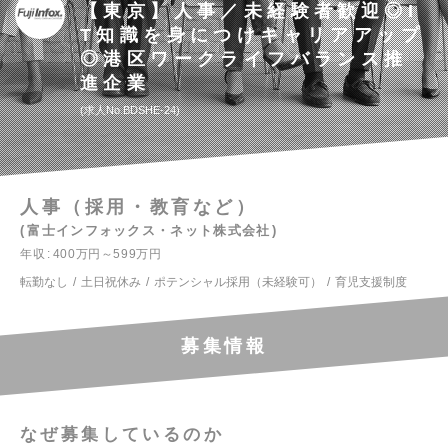
【東京】人事／未経験者歓迎◎I
T知識を身につけキャリアアップ
◎港区ワークライフバランス推
進企業
求人No.BDSHE-24
人事（採用・教育など）
富士インフォックス・ネット株式会社
年収
400万円～599万円
転勤なし
土日祝休み
ポテンシャル採用（未経験可）
育児支援制度
募集情報
なぜ募集しているのか