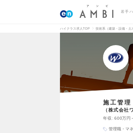
若手
ハイクラス求人TOP
技術系（建築・設備・土
施工管理
株式会社
年収
600万円
管理職・マ