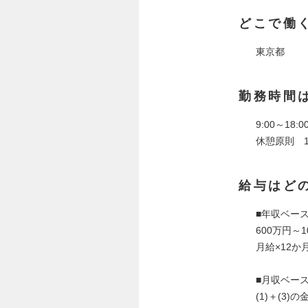
どこで働
東京都
勤務時間
9:00～1
休憩原則 12
給与はど
■年収ベー
600万円～1
月給×12
■月収ベー
(1)＋(3