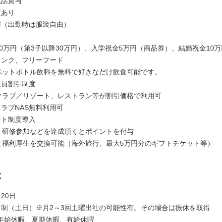
電話貸与
度あり
与（出勤時は服装自由）
10万円（第3子以降30万円）、入学祝金5万円（商品券）、結婚祝金10万
リンク、フリーフード
ペットボトル飲料を無料で好きなだけ飲食可能です。
社員割引制度
クラブ／リゾート、レストラン等が割引価格で利用可
クラブNAS無料利用可
ント制度導入
、研修参加などを達成頂くとポイントを付与
と福利厚生を交換可能（海外旅行、最大5万円分のギフトチケット等）
は
20日
日制（土日）※月2～3回土曜出社の可能性有。その場合は振休を取得
年始休暇、夏期休暇、有給休暇