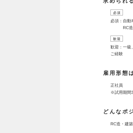
求められ
必須
必須：自動
RC造の建
歓迎
歓迎：一級
ご経験
雇用形態
正社員
※試用期間
どんなポ
RC造・建