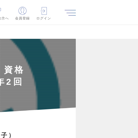
の方へ
会員登録
ログイン
】資格
年2回
！
電子）