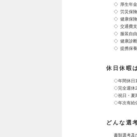
◇ 厚生年
◇ 労災保
◇ 健康保
◇ 交通費
◇ 服装自
◇ 健康診
◇ 提携保
休日休暇
◇年間休日1
◇完全週休
◇祝日・夏
◇年次有給
どんな選
書類選考及