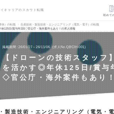
ハイキャリアのスカウト転職
初めて
導体）の転職
生産技術・製造技術・エンジニアリング（電気・電子）の転職
休125日/賞与年2回◇官公庁・海外案件もあり！の求人情報
掲載期間
26/01/27～26/11/06
求人No.QBCIH-001
【ドローンの技術スタッフ
を活かす◎年休125日/賞与
◇官公庁・海外案件もあり
・製造技術・エンジニアリング（電気・