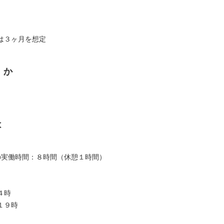
は３ヶ月を想定
くか
は
の実働時間：８時間（休憩１時間）
４時
１９時