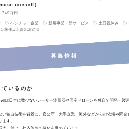
se oneself
～749万円
備
ベンチャー企業
新規事業・新サービス
土日祝休み
1億円以上資金調達済
募集情報
しているのか
oneselfは日本に数少ないレーザー測量器や国産ドローンを独自で開発・製
ない独自技術を背景に、官公庁・大手企業・海外などからの依頼や問合
ります。
拡大に伴い、社内体制の強化を進めています。