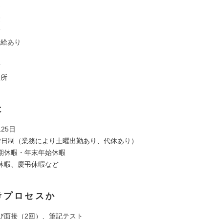
金
険
険
支給あり
由
断
養所
は
25日
2日制（業務により土曜出勤あり、代休あり）
期休暇・年末年始休暇
休暇、慶弔休暇など
考プロセスか
び面接（2回）、筆記テスト