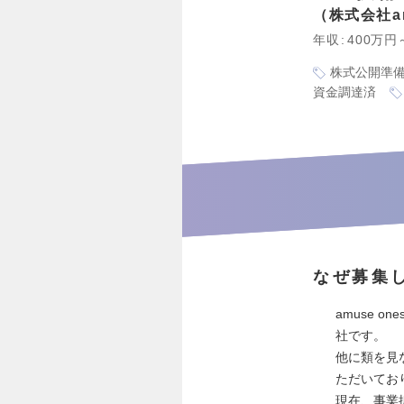
株式会社amu
年収
400万円
株式公開準
資金調達済
なぜ募集
amuse 
社です。
他に類を見
ただいてお
現在、事業