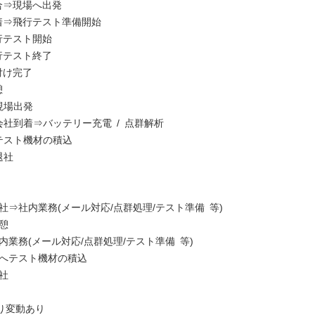
合⇒現場へ出発
到着⇒飛行テスト準備開始
行テスト開始
行テスト終了
付け完了
憩
現場出発
会社到着⇒バッテリー充電 / 点群解析
 テスト機材の積込
退社
出社⇒社内業務(メール対応/点群処理/テスト準備 等)
休憩
社内業務(メール対応/点群処理/テスト準備 等)
車へテスト機材の積込
退社
り変動あり