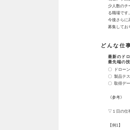
少人数のチ
る職場です
今後さらに
募集してお
どんな仕
最新のド
最先端の
〇 ドロー
〇 製品テ
〇 取得デ
《参考》
▽１日の仕
【例1】