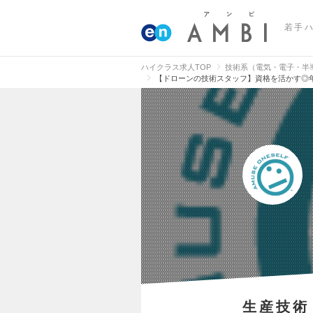
若手
ハイクラス求人TOP
技術系（電気・電子・半
【ドローンの技術スタッフ】資格を活かす◎年
生産技術