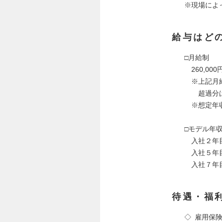
※現場によ
給与はど
□月給制
260,000円
※上記月給
超過分は
※想定年収 
□モデル年
入社２年目／
入社５年目／
入社７年目／
待遇・福
◇ 雇用保