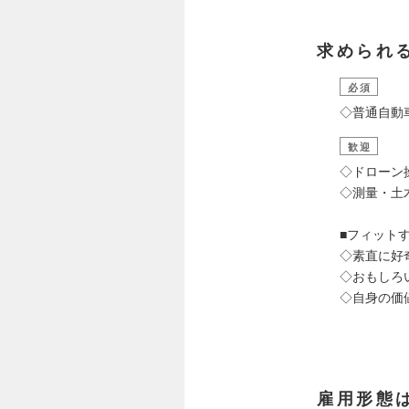
求められ
必須
◇普通自動
歓迎
◇ドローン
◇測量・土
■フィット
◇素直に好
◇おもしろ
◇自身の価
雇用形態