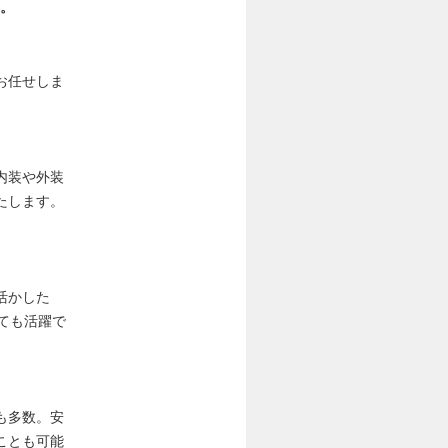
。
お任せしま
内装や外装
たします。
活かした
ても活躍で
も多数。安
ことも可能