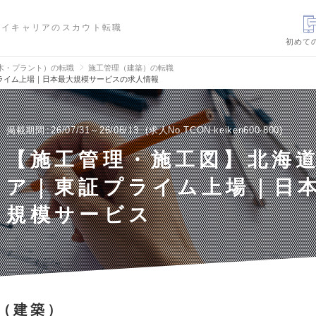
ハイキャリアのスカウト転職
初めて
木・プラント）の転職
施工管理（建築）の転職
ライム上場｜日本最大規模サービスの求人情報
掲載期間
26/07/31～26/08/13
求人No.TCON-keiken600-800
【施工管理・施工図】北海
ア｜東証プライム上場｜日
規模サービス
（建築）