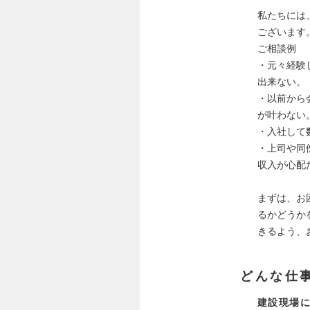
私たちには
ございます
ご相談例
・元々経験
出来ない。
・以前から
が叶わない
・入社して
・上司や同
収入が心配
まずは、お
るかどうか
きるよう、
どんな仕
建設現場