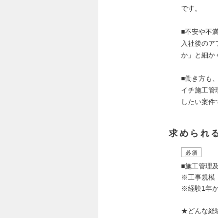
です。
■不安や不
入社後のア
か」と細か
■働き方も
イチ施工管
したい案件
求められ
必須
■施工管理
※工事規模
※経験1年
★どんな経