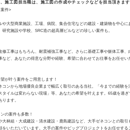
た、施工図担当職は、施工図の作成やチェックなどを担当頂きます
案件>
ルや大型商業施設、工場、病院、集合住宅などの建設・建築物を中心に
、研究施設や学校、SRC造の超高層ビルなどの珍しい案件も。
改修工事はもちろん、耐震補強工事など。さらに基礎工事や躯体工事、
事など、あなたの得意な分野や経験、希望に合わせてお仕事をお任せい
希望が叶う案件をご用意します！
ネコンから地場優良企業まで幅広く取引のある当社。「今までの経験を
スタイルは変わらない現場」等、あなたの希望を叶えます。65歳を過ぎ
あります。
コンの案件も多数！
や大林組・大成建設・清水建設・鹿島建設など、大手ゼネコンとの取引
頼をいただいています。大手の案件やビッグプロジェクトをお任せする