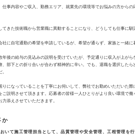
、仕事内容やご収入、勤務エリア、就業先の環境等でお悩みの方からの
。
してきた技術職から営業職に異動することになり、どうしても仕事に馴
会社に自宅通勤の希望を申請しているが、希望が通らず、家族と一緒に
。
数年後の給与の見込みの説明を受けていたが、予定通りに収入が上がら
僚、部下との折り合いが合わず精神的に辛い。でも、退職を選択したら
だ。
困りになっていることを丁寧にお伺いして、弊社でお勤めいただいた際
をご説明させて頂きます。応募者の皆様一人ひとりがより良い環境で働
お力添えさせていただきます。
事か
において施工管理担当として、品質管理や安全管理、工程管理を行