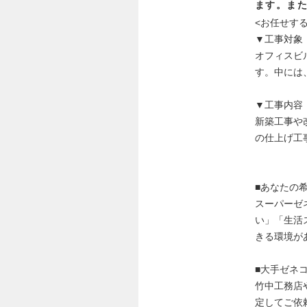
ます。ま
<お任せする
▼工事対象
オフィスビ
す。中には
▼工事内容
新築工事や
の仕上げ工
■あなたの
スーパーゼ
い」「生活
きる環境が
■大手ゼネ
竹中工務店
定してご依