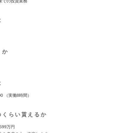
家での投資業務
は
くか
は
9:00 （実働8時間）
のくらい貰えるか
 599万円