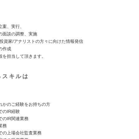
の立案、実行、
の面談の調整、実施
関投資家/アナリストの方々に向けた情報発信
料の作成
全般を担当して頂きます。
るスキルは
れかのご経験をお持ちの方
でのIR経験
でのIR関連業務
業務
での上場会社監査業務