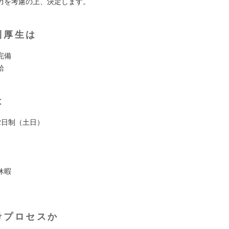
力を考慮の上、決定します。
利厚生は
完備
給
は
2日制（土日）
休暇
考プロセスか