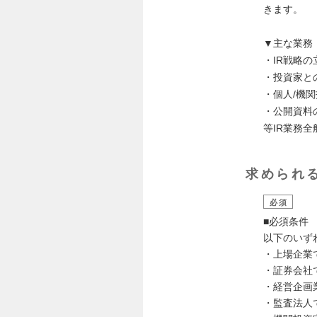
きます。
▼主な業務
・IR戦略
・投資家と
・個人/機
・公開資
等IR業務
求められ
必須
■必須条件
以下のいず
・上場企業
・証券会社
・経営企画
・監査法人