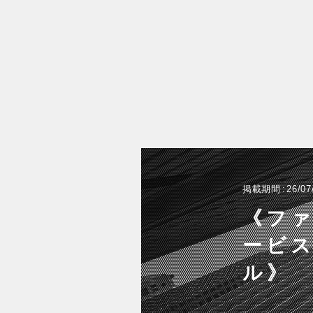
掲載期間
26/07
《フ
ービス
ル》 