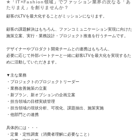
★「IT×Fashion領域」でファッション業界の次なる「あ
たりまえ」を創りませんか？
顧客のLTVを最大化することがミッションになります。
顧客の課題解決はもちろん、ファンコミュニケーション実現に向けた
施策立案、実行・業務設計・プロジェクト推進を行うチームです。
デザイナーやプロダクト開発チームとの連携はもちろん、
必要に応じて外部パートナーと一緒に顧客LTVを最大化を実現するた
めに活動していただきます。
▼主な業務
・プロジェクトのプロジェクトリーダー
・業務改善施策の立案
・新プラン、新オプションの企画立案
・担当領域の目標実績管理
・担当領域の現状分析、可視化、課題抽出、施策実施
・他部門との連携
具体的には・・・
・定量・定性調査（消費者理解に必要なこと）