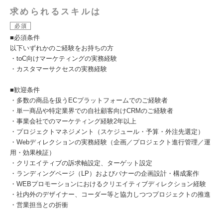
求められるスキルは
必須
■必須条件
以下いずれかのご経験をお持ちの方
・toC向けマーケティングの実務経験
・カスタマーサクセスの実務経験
■歓迎条件
・多数の商品を扱うECプラットフォームでのご経験者
・単一商品や特定業界での自社顧客向けCRMのご経験者
・事業会社でのマーケティング経験2年以上
・プロジェクトマネジメント（スケジュール・予算・外注先選定）
・Webディレクションの実務経験（企画／プロジェクト進行管理／運
用・効果検証）
・クリエイティブの訴求軸設定、ターゲット設定
・ランディングページ（LP）およびバナーの企画設計・構成案作
・WEBプロモーションにおけるクリエイティブディレクション経験
・社内外のデザイナー、コーダー等と協力しつつプロジェクトの推進
・営業担当との折衝