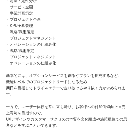
・定量・定性分析
・サービス企画
・事業計画策定
・プロジェクト企画
・KPI/予算管理
・戦略/戦術策定
・プロジェクトマネジメント
・オペレーションの仕組み化
・戦略/戦術策定
・プロジェクトマネジメント
・オペレーションの仕組み化
基本的には、オプションサービスを創るやプランを拡充するなど、
機能レベルでのプロジェクトリードになるため、
期日を目指してトライ＆エラーで走り抜けるやり抜く力が求められま
す。
一方で、ユーザー体験を常に立ち帰り、お客様への付加価値向上＝売
上寄与を目指すので、
UXデザインやカスタマーサクセスの本質を文化醸成や施策単位での思
考などを学ぶことができます。