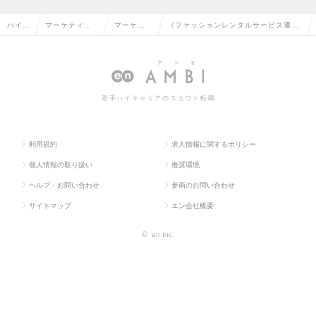
ハイク
マーケティン
マーケテ
《ファッションレンタルサービス運営
ラス求
グ・販促企
ィング・
企業/国内初のビジネスモデル》マーケ
人TO
画・商品開発
販促企画
ティング担当（CRMチーム）の求人情
P
系の転職
の転職
報
若手ハイキャリアのスカウト転職
利用規約
求人情報に関するポリシー
個人情報の取り扱い
推奨環境
ヘルプ・お問い合わせ
参画のお問い合わせ
サイトマップ
エン会社概要
©
en Inc.