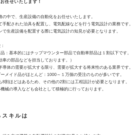
をお任せいたします！
務の中で、生産設備の自動化をお任せいたします。
て手配された治具を配置し、電気配線などを行う電気設計の業務です。
ンで生産設備を配置する際に電気設計の知見が必要となります。
徴：
製品：基本的にはチップマウンター部品で自動車部品は１割以下です。
車の部品などを担当しております。）
半導体の需要が拡大する限り、需要が拡大する将来性のある業界です。
ダーメイド品がほとんど：1000～１万個の受注のものが多いです。
も8割ほどはあるため、その他の2割には工程設計が必要となります。
い機械の導入なども会社として積極的に行っております。
るスキルは