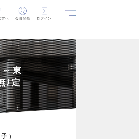
の方へ
会員登録
ログイン
 ～東
無/定
電子）