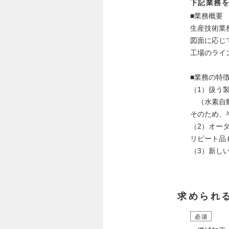
下記業務
■業務概要
生産技術業
図面に応じ
工場のライ
■業務の特
（1）扱う
（水素自動
そのため、
（2）オー
リピート品
（3）新し
求められ
必須