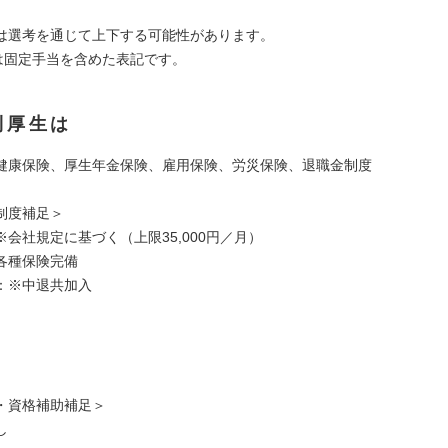
は選考を通じて上下する可能性があります。
)は固定手当を含めた表記です。
利厚生は
健康保険、厚生年金保険、雇用保険、労災保険、退職金制度
制度補足＞
会社規定に基づく（上限35,000円／月）
各種保険完備
：※中退共加入
・資格補助補足＞
し