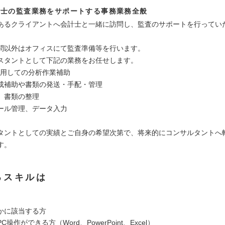
計士の監査業務をサポートする事務業務全般
あるクライアントへ会計士と一緒に訪問し、監査のサポートを行ってい
問以外はオフィスにて監査準備等を行います。
スタントとして下記の業務をお任せします。
を使用しての分析作業補助
成補助や書類の発送・手配・管理
、書類の整理
ール管理、データ入力
タントとしての実績とご自身の希望次第で、将来的にコンサルタントへ
す。
るスキルは
かに該当する方
操作ができる方（Word、PowerPoint、Excel）