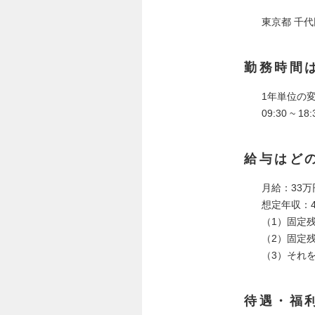
東京都 千
勤務時間
1年単位の変
09:30 ~ 
給与はど
月給：33万
想定年収：
（1）固定残
（2）固定
（3）それ
待遇・福