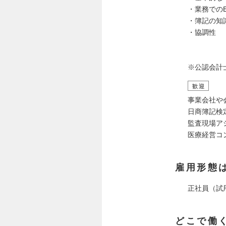
・業務でのE
・簿記の知
・協調性
※公認会計
歓迎
事業会社や
日商簿記検
監査現場ア
医療経営コ
雇用形態
正社員（試
どこで働