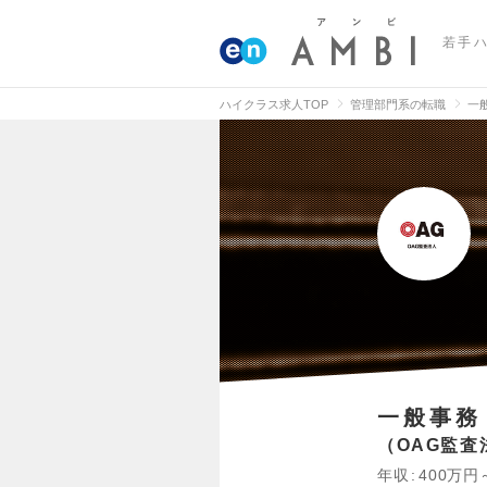
若手
ハイクラス求人TOP
管理部門系の転職
一
一般事務
OAG監査
年収
400万円