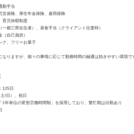
通勤手当
労災保険、厚生年金保険、雇用保険
、育児休暇制度
（一都三県在住者）、昼食手当（クライアント往査時）
金（自己負担）
ンク、フリーお菓子
になりますが、個々の事情に応じて勤務時間の融通は効きやすい環境で
は
125日
（土/日）、祝日
「1年単位の変形労働時間制」を採用しており、繁忙期は出勤あり
日