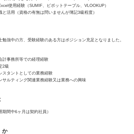
xcel使用経験（SUMIF、ピボットテーブル、VLOOKUP）
識と活用（資格の有無は問いませんが簿記3級程度）
士勉強中の方、受験経験のある方はポジション充足となりました。
会計事務所等での経理経験
定2級
シスタントとしての業務経験
ンサルティング関連業務経験又は業務への興味
は
用期間中6ヶ月は契約社員）
くか