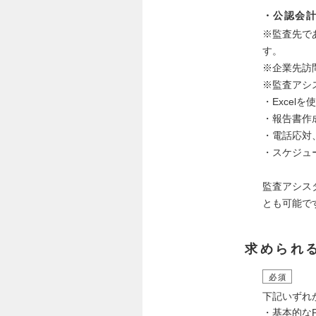
・公認会
※監査先で
す。
※企業先訪
※監査アシ
・Excel
・報告書作
・電話応対
・スケジュ
監査アシス
とも可能で
求められ
必須
下記いずれ
・基本的なPC