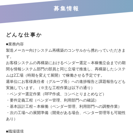
募集情報
どんな仕事か
■業務内容
製造メーカー向けシステム再構築のコンサルから携わっていただきま
す。
お客様システムの再構築におけるベンダー選定～本稼働立会までの期
間を情報システム部門の部員と同じ立場で推進し、再構築したシステ
ムは2工場（時期を変えて展開）で稼働させる予定です。
週単位にお客様責任者（グループ長）への進捗報告と課題報告なども
実施しています。（※主な工程作業は以下の通り）
・ベンダー選定作業（RFP作成、コンペとりまとめなど）
・要件定義工程（ベンダー管理、利用部門への確認）
・基本設計工程～本稼働（ベンダー管理、利用部門への調整作業）
・次の工場への展開準備（開発がある場合、ベンター管理等も可能性
あり）
■職場環境