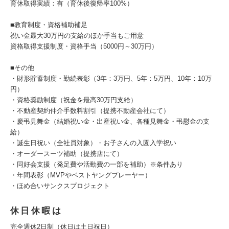
育休取得実績：有（育休後復帰率100%）
■教育制度・資格補助補足
祝い金最大30万円の支給のほか手当もご用意
資格取得支援制度・資格手当（5000円～30万円）
■その他
・財形貯蓄制度・勤続表彰（3年：3万円、5年：5万円、10年：10万
円）
・資格奨励制度（祝金を最高30万円支給）
・不動産契約仲介手数料割引（提携不動産会社にて）
・慶弔見舞金（結婚祝い金・出産祝い金、各種見舞金・弔慰金の支
給）
・誕生日祝い（全社員対象）・お子さんの入園入学祝い
・オーダースーツ補助（提携店にて）
・同好会支援（発足費や活動費の一部を補助）※条件あり
・年間表彰（MVPやベストヤングプレーヤー）
・ほめ合いサンクスプロジェクト
休日休暇は
完全週休2日制（休日は土日祝日）