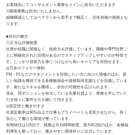
お客様先にてコンサルタント業務をメインに担当いただきます
※開発業務は担当いたしません。
組織構成としてはベテランから若手まで幅広く、10名前後の規模とな
ります。
■当社の魅力
◎正当な評価制度
社歴や役職に関係なく、技術力を評価しています。職種や専門分野ご
とに明確化された目標があるのでステップアップしやすいのが特長で
す。しっかり技術力を身につけながら高いキャリアを目指せます。
◎万全のフォロー体制
PM・PLなどのマネジメントを目指したい方に向けた研修のほか、新
しい知識を獲得できる各種勉強会や資格取得支援などを完備していま
す。新たなスキルを獲得し、自分の可能性を広げられます。
現在、同ポジションを担当している先輩社員より、業務を学んでいた
だき徐々に案件を引き継いで頂きます。
◎安定性と働きやすさ
社員定着率は90%以上で仕事もプライベートも充実させながら、長く
安心して働ける環境が整っています。
年間休日は125日で、残業は月15時間程度、賞与年2回のほか、各種福
利厚生も整っており、働きやすい環境作りに注力しています。