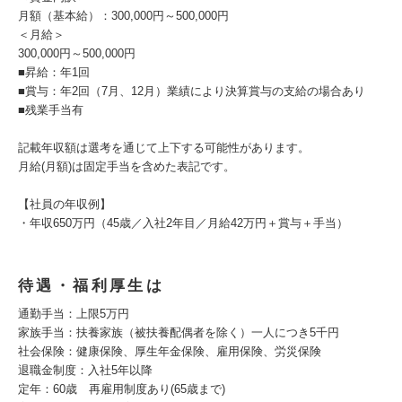
月額（基本給）：300,000円～500,000円
＜月給＞
300,000円～500,000円
■昇給：年1回
■賞与：年2回（7月、12月）業績により決算賞与の支給の場合あり
■残業手当有
記載年収額は選考を通じて上下する可能性があります。
月給(月額)は固定手当を含めた表記です。
【社員の年収例】
・年収650万円（45歳／入社2年目／月給42万円＋賞与＋手当）
待遇・福利厚生は
通勤手当：上限5万円
家族手当：扶養家族（被扶養配偶者を除く）一人につき5千円
社会保険：健康保険、厚生年金保険、雇用保険、労災保険
退職金制度：入社5年以降
定年：60歳 再雇用制度あり(65歳まで)