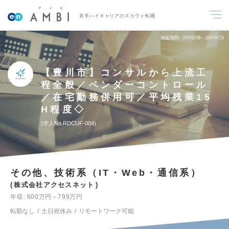
若手ハイキャリアのスカウト転職
掲載期間
26/08/06～26/08/19
【豊川市】コンサルから上流工
程全般／ベンダーコントロール
／在宅勤務併用可／平均残業15
H程度◇
求人No.RDCUF-004
その他、技術系（IT・Web・通信系）
株式会社アクセスネット
年収
600万円～799万円
転勤なし
土日祝休み
リモートワーク可能