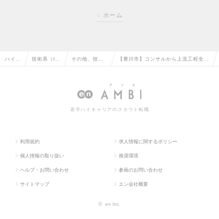
ホーム
ハイク
技術系（I
その他、技術
【豊川市】コンサルから上流工程全般
ラス求
T・Web・
系（IT・We
／ベンダーコントロール／在宅勤務併
人TO
通信系）の
b・通信系）の
用可／平均残業15H程度◇の求人情報
P
転職
転職
若手ハイキャリアのスカウト転職
利用規約
求人情報に関するポリシー
個人情報の取り扱い
推奨環境
ヘルプ・お問い合わせ
参画のお問い合わせ
サイトマップ
エン会社概要
©
en Inc.