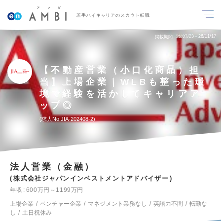
若手ハイキャリアのスカウト転職
掲載期間
26/07/23～26/11/17
【不動産営業（小口化商品）担
当】上場企業｜WLBも整った環
境で経験を活かしてキャリアア
ップ◎
求人No.JIA-202408-2
法人営業（金融）
株式会社ジャパンインベストメントアドバイザー
年収
600万円～1199万円
上場企業
ベンチャー企業
マネジメント業務なし
英語力不問
転勤な
し
土日祝休み