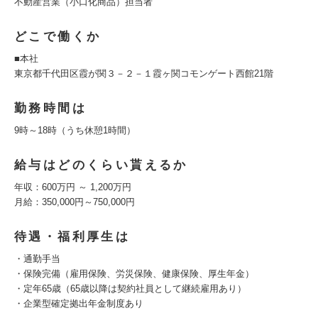
不動産営業（小口化商品）担当者
どこで働くか
■本社
東京都千代田区霞が関３－２－１霞ヶ関コモンゲート西館21階
勤務時間は
9時～18時（うち休憩1時間）
給与はどのくらい貰えるか
年収：600万円 ～ 1,200万円
月給：350,000円～750,000円
待遇・福利厚生は
・通勤手当
・保険完備（雇用保険、労災保険、健康保険、厚生年金）
・定年65歳（65歳以降は契約社員として継続雇用あり）
・企業型確定拠出年金制度あり