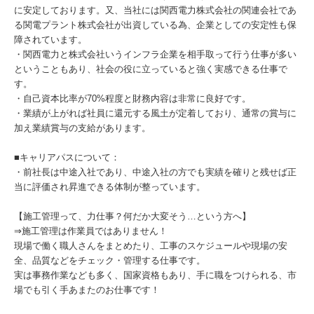
に安定しております。又、当社には関西電力株式会社の関連会社であ
る関電プラント株式会社が出資している為、企業としての安定性も保
障されています。
・関西電力と株式会社いうインフラ企業を相手取って行う仕事が多い
ということもあり、社会の役に立っていると強く実感できる仕事で
す。
・自己資本比率が70%程度と財務内容は非常に良好です。
・業績が上がれば社員に還元する風土が定着しており、通常の賞与に
加え業績賞与の支給があります。
■キャリアパスについて：
・前社長は中途入社であり、中途入社の方でも実績を確りと残せば正
当に評価され昇進できる体制が整っています。
【施工管理って、力仕事？何だか大変そう…という方へ】
⇒施工管理は作業員ではありません！
現場で働く職人さんをまとめたり、工事のスケジュールや現場の安
全、品質などをチェック・管理する仕事です。
実は事務作業なども多く、国家資格もあり、手に職をつけられる、市
場でも引く手あまたのお仕事です！