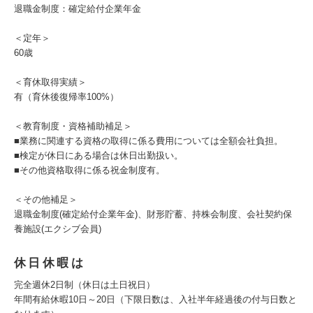
退職金制度：確定給付企業年金
＜定年＞
60歳
＜育休取得実績＞
有（育休後復帰率100%）
＜教育制度・資格補助補足＞
■業務に関連する資格の取得に係る費用については全額会社負担。
■検定が休日にある場合は休日出勤扱い。
■その他資格取得に係る祝金制度有。
＜その他補足＞
退職金制度(確定給付企業年金)、財形貯蓄、持株会制度、会社契約保
養施設(エクシブ会員)
休日休暇は
完全週休2日制（休日は土日祝日）
年間有給休暇10日～20日（下限日数は、入社半年経過後の付与日数と