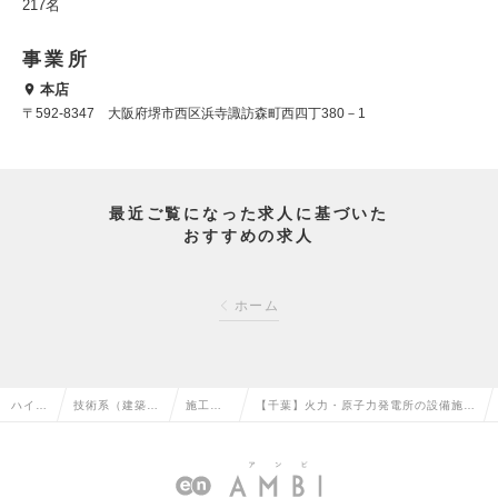
217名
事業所
本店
〒592-8347 大阪府堺市西区浜寺諏訪森町西四丁380－1
最近ご覧になった求人に基づいた
おすすめの求人
ホーム
ハイク
技術系（建築・
施工管
【千葉】火力・原子力発電所の設備施工
ラス求
設備・土木・プ
理（設
管理 ※未経験・第二新卒歓迎／年間休
人TOP
ラント）の転職
備）の
日120日／残業約20時間の求人情報