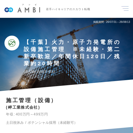
若手ハイキャリアのスカウト転職
掲載期間
26/07/31～26/08/13
【千葉】火力・原子力発電所の
設備施工管理 ※未経験・第二
新卒歓迎／年間休日120日／残
業約20時間
求人No.VLNCF-001
施工管理（設備）
岬工業株式会社
年収
400万円～499万円
土日祝休み
ポテンシャル採用（未経験可）